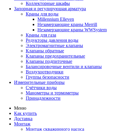
Коллекторные шкафы
Запорная и регулирующая арматура
Краны для воды
Millennium Elleven
Незамерзающие краны Merrill
Незамерзающие краны WWSystem
Краны для газа
Редукторы давления воды
Электромагнитные клапаны
Клапаны обратные
Клапаны предохранительные
Клапаны подпиточные
Балансировочные вентили и клапаны
Воздухоотводчики
Группы безопасности
Измерительные приборы
Счётчики воды
Манометры и термометры
Принадлежности
Меню
Как купить
Доставка
Монтаж
Монтаж скважинного насоса