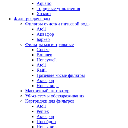
Aquario
Торцевые уплотнения
Хозяин
Фильтры для воды
Фильтры очистки питьевой воды
Atoll
Аквафор
Барьер
Фильтры магистральные
Goetze
Brunnen
Honeywell
Atoll
Raifil
Грязевые косые фильтры
Аквафор
Новая вода
Магнитный активатор
УФ-системы обеззараживания
Картриджи для фильтров
Atoll
Pentek
Аквафор
Посейдон
Новая вода