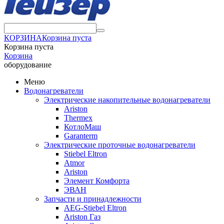
КОРЗИНА
Корзина пуста
Корзина пуста
Корзина
оборудование
Меню
Водонагреватели
Электрические накопительные водонагреватели
Ariston
Thermex
КотлоМаш
Garanterm
Электрические проточные водонагреватели
Stiebel Eltron
Atmor
Ariston
Элемент Комфорта
ЭВАН
Запчасти и принадлежности
AEG-Stiebel Eltron
Ariston Газ