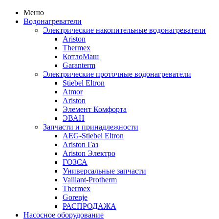
Меню
Водонагреватели
Электрические накопительные водонагреватели
Ariston
Thermex
КотлоМаш
Garanterm
Электрические проточные водонагреватели
Stiebel Eltron
Atmor
Ariston
Элемент Комфорта
ЭВАН
Запчасти и принадлежности
AEG-Stiebel Eltron
Ariston Газ
Ariston Электро
ГОЗСА
Универсальные запчасти
Vaillant-Protherm
Thermex
Gorenje
РАСПРОДАЖА
Насосное оборудование