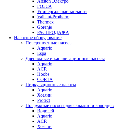
Ariston Электро
ГОЗСА
Универсальные запчасти
Vaillant-Protherm
Thermex
Gorenje
РАСПРОДАЖА
Насосное оборудование
Поверхностные насосы
Aquario
Espa
Дренажные и канализационные насосы
Aquario
ACR
Hoobs
CORTA
Циркуляционные насосы
Aquario
Хозяин
Protect
Погружные насосы для скважин и колодцев
Водолей
Aquario
ACR
Хозяин