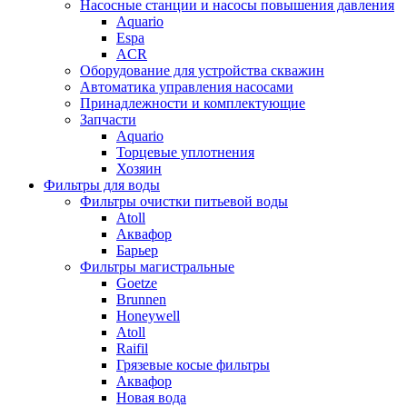
Насосные станции и насосы повышения давления
Aquario
Espa
ACR
Оборудование для устройства скважин
Автоматика управления насосами
Принадлежности и комплектующие
Запчасти
Aquario
Торцевые уплотнения
Хозяин
Фильтры для воды
Фильтры очистки питьевой воды
Atoll
Аквафор
Барьер
Фильтры магистральные
Goetze
Brunnen
Honeywell
Atoll
Raifil
Грязевые косые фильтры
Аквафор
Новая вода