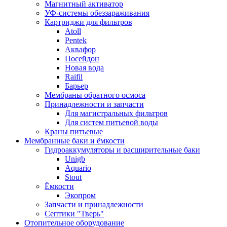
Магнитный активатор
УФ-системы обеззараживания
Картриджи для фильтров
Atoll
Pentek
Аквафор
Посейдон
Новая вода
Raifil
Барьер
Мембраны обратного осмоса
Принадлежности и запчасти
Для магистральных фильтров
Для систем питьевой воды
Краны питьевые
Мембранные баки и ёмкости
Гидроаккумуляторы и расширительные баки
Unigb
Aquario
Stout
Ёмкости
Экопром
Запчасти и принадлежности
Септики "Тверь"
Отопительное оборудование