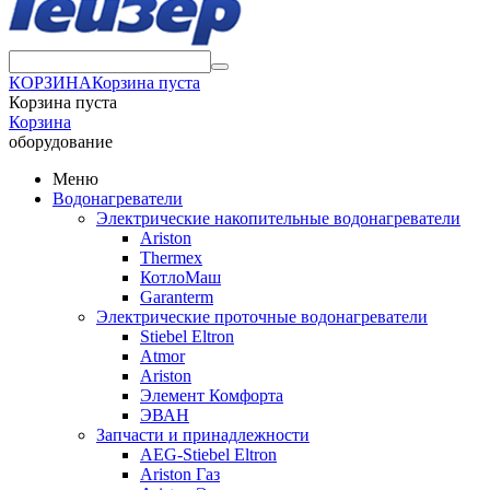
КОРЗИНА
Корзина пуста
Корзина пуста
Корзина
оборудование
Меню
Водонагреватели
Электрические накопительные водонагреватели
Ariston
Thermex
КотлоМаш
Garanterm
Электрические проточные водонагреватели
Stiebel Eltron
Atmor
Ariston
Элемент Комфорта
ЭВАН
Запчасти и принадлежности
AEG-Stiebel Eltron
Ariston Газ