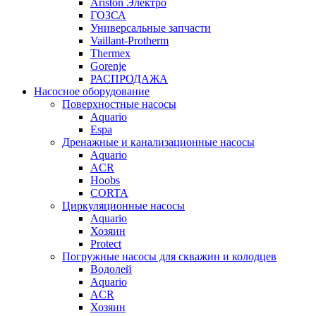
Ariston Электро
ГОЗСА
Универсальные запчасти
Vaillant-Protherm
Thermex
Gorenje
РАСПРОДАЖА
Насосное оборудование
Поверхностные насосы
Aquario
Espa
Дренажные и канализационные насосы
Aquario
ACR
Hoobs
CORTA
Циркуляционные насосы
Aquario
Хозяин
Protect
Погружные насосы для скважин и колодцев
Водолей
Aquario
ACR
Хозяин