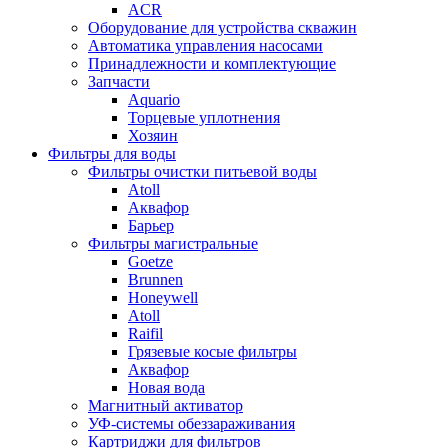
ACR
Оборудование для устройства скважин
Автоматика управления насосами
Принадлежности и комплектующие
Запчасти
Aquario
Торцевые уплотнения
Хозяин
Фильтры для воды
Фильтры очистки питьевой воды
Atoll
Аквафор
Барьер
Фильтры магистральные
Goetze
Brunnen
Honeywell
Atoll
Raifil
Грязевые косые фильтры
Аквафор
Новая вода
Магнитный активатор
УФ-системы обеззараживания
Картриджи для фильтров