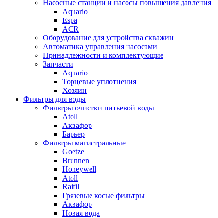
Насосные станции и насосы повышения давления
Aquario
Espa
ACR
Оборудование для устройства скважин
Автоматика управления насосами
Принадлежности и комплектующие
Запчасти
Aquario
Торцевые уплотнения
Хозяин
Фильтры для воды
Фильтры очистки питьевой воды
Atoll
Аквафор
Барьер
Фильтры магистральные
Goetze
Brunnen
Honeywell
Atoll
Raifil
Грязевые косые фильтры
Аквафор
Новая вода