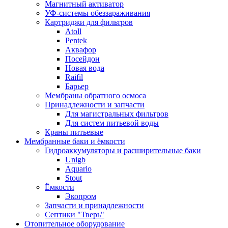
Магнитный активатор
УФ-системы обеззараживания
Картриджи для фильтров
Atoll
Pentek
Аквафор
Посейдон
Новая вода
Raifil
Барьер
Мембраны обратного осмоса
Принадлежности и запчасти
Для магистральных фильтров
Для систем питьевой воды
Краны питьевые
Мембранные баки и ёмкости
Гидроаккумуляторы и расширительные баки
Unigb
Aquario
Stout
Ёмкости
Экопром
Запчасти и принадлежности
Септики "Тверь"
Отопительное оборудование