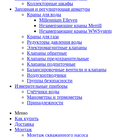
Коллекторные шкафы
Запорная и регулирующая арматура
Краны для воды
Millennium Elleven
Незамерзающие краны Merrill
Незамерзающие краны WWSystem
Краны для газа
Редукторы давления воды
Электромагнитные клапаны
Клапаны обратные
Клапаны предохранительные
Клапаны подпиточные
Балансировочные вентили и клапаны
Воздухоотводчики
Группы безопасности
Измерительные приборы
Счётчики воды
Манометры и термометры
Принадлежности
Меню
Как купить
Доставка
Монтаж
Монтаж скважинного насоса