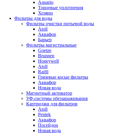
Aquario
Торцевые уплотнения
Хозяин
Фильтры для воды
Фильтры очистки питьевой воды
Atoll
Аквафор
Барьер
Фильтры магистральные
Goetze
Brunnen
Honeywell
Atoll
Raifil
Грязевые косые фильтры
Аквафор
Новая вода
Магнитный активатор
УФ-системы обеззараживания
Картриджи для фильтров
Atoll
Pentek
Аквафор
Посейдон
Новая вода