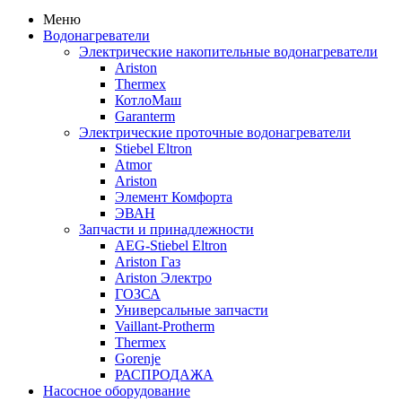
Меню
Водонагреватели
Электрические накопительные водонагреватели
Ariston
Thermex
КотлоМаш
Garanterm
Электрические проточные водонагреватели
Stiebel Eltron
Atmor
Ariston
Элемент Комфорта
ЭВАН
Запчасти и принадлежности
AEG-Stiebel Eltron
Ariston Газ
Ariston Электро
ГОЗСА
Универсальные запчасти
Vaillant-Protherm
Thermex
Gorenje
РАСПРОДАЖА
Насосное оборудование