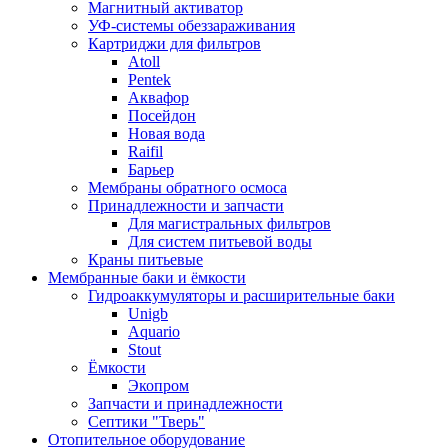
Магнитный активатор
УФ-системы обеззараживания
Картриджи для фильтров
Atoll
Pentek
Аквафор
Посейдон
Новая вода
Raifil
Барьер
Мембраны обратного осмоса
Принадлежности и запчасти
Для магистральных фильтров
Для систем питьевой воды
Краны питьевые
Мембранные баки и ёмкости
Гидроаккумуляторы и расширительные баки
Unigb
Aquario
Stout
Ёмкости
Экопром
Запчасти и принадлежности
Септики "Тверь"
Отопительное оборудование