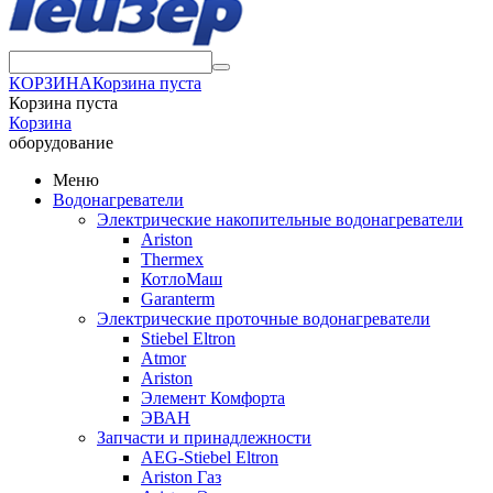
КОРЗИНА
Корзина пуста
Корзина пуста
Корзина
оборудование
Меню
Водонагреватели
Электрические накопительные водонагреватели
Ariston
Thermex
КотлоМаш
Garanterm
Электрические проточные водонагреватели
Stiebel Eltron
Atmor
Ariston
Элемент Комфорта
ЭВАН
Запчасти и принадлежности
AEG-Stiebel Eltron
Ariston Газ