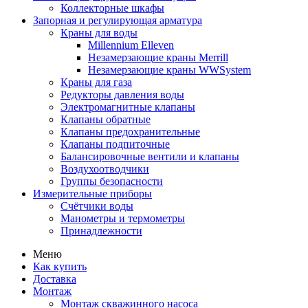
Коллекторные шкафы
Запорная и регулирующая арматура
Краны для воды
Millennium Elleven
Незамерзающие краны Merrill
Незамерзающие краны WWSystem
Краны для газа
Редукторы давления воды
Электромагнитные клапаны
Клапаны обратные
Клапаны предохранительные
Клапаны подпиточные
Балансировочные вентили и клапаны
Воздухоотводчики
Группы безопасности
Измерительные приборы
Счётчики воды
Манометры и термометры
Принадлежности
Меню
Как купить
Доставка
Монтаж
Монтаж скважинного насоса