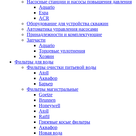
Насосные станции и насосы повышения давления
Aquario
Espa
ACR
Оборудование для устройства скважин
Автоматика управления насосами
Принадлежности и комплектующие
Запчасти
Aquario
Торцевые уплотнения
Хозяин
Фильтры для воды
Фильтры очистки питьевой воды
Atoll
Аквафор
Барьер
Фильтры магистральные
Goetze
Brunnen
Honeywell
Atoll
Raifil
Грязевые косые фильтры
Аквафор
Новая вода