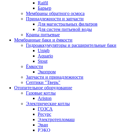
Raifil
Барьер
Мембраны обратного осмоса
Принадлежности и запчасти
Для магистральных фильтров
Для систем питьевой воды
Краны питьевые
Мембранные баки и ёмкости
Гидроаккумуляторы и расширительные баки
Unigb
Aquario
Stout
Ёмкости
Экопром
Запчасти и принадлежности
Септики "Тверь"
Отопительное оборудование
Газовые котлы
Ariston
Электрические котлы
ГОЗСА
Ресурс
Электротепломаш
Эван
РЭКО