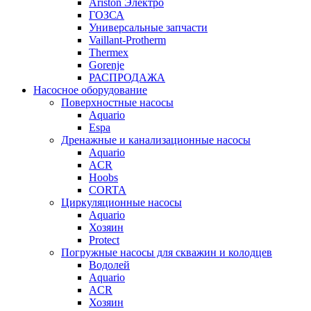
Ariston Электро
ГОЗСА
Универсальные запчасти
Vaillant-Protherm
Thermex
Gorenje
РАСПРОДАЖА
Насосное оборудование
Поверхностные насосы
Aquario
Espa
Дренажные и канализационные насосы
Aquario
ACR
Hoobs
CORTA
Циркуляционные насосы
Aquario
Хозяин
Protect
Погружные насосы для скважин и колодцев
Водолей
Aquario
ACR
Хозяин