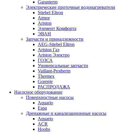
Garanterm
Электрические проточные водонагреватели
Stiebel Eltron
Atmor
Ariston
Элемент Комфорта
ЭВАН
Запчасти и принадлежности
AEG-Stiebel Eltron
Ariston Газ
Ariston Электро
ГОЗСА
Универсальные запчасти
Vaillant-Protherm
Thermex
Gorenje
РАСПРОДАЖА
Насосное оборудование
Поверхностные насосы
Aquario
Espa
Дренажные и канализационные насосы
Aquario
ACR
Hoobs