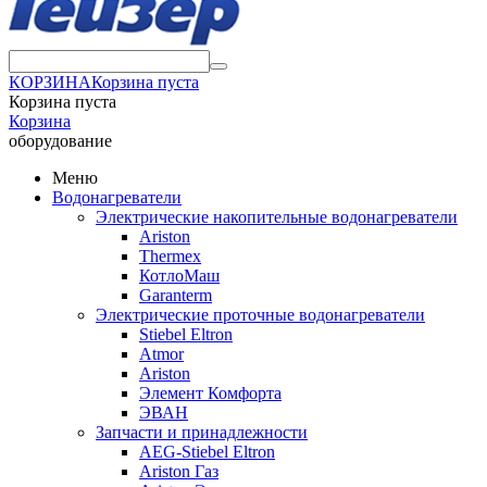
КОРЗИНА
Корзина пуста
Корзина пуста
Корзина
оборудование
Меню
Водонагреватели
Электрические накопительные водонагреватели
Ariston
Thermex
КотлоМаш
Garanterm
Электрические проточные водонагреватели
Stiebel Eltron
Atmor
Ariston
Элемент Комфорта
ЭВАН
Запчасти и принадлежности
AEG-Stiebel Eltron
Ariston Газ