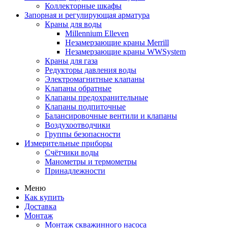
Коллекторные шкафы
Запорная и регулирующая арматура
Краны для воды
Millennium Elleven
Незамерзающие краны Merrill
Незамерзающие краны WWSystem
Краны для газа
Редукторы давления воды
Электромагнитные клапаны
Клапаны обратные
Клапаны предохранительные
Клапаны подпиточные
Балансировочные вентили и клапаны
Воздухоотводчики
Группы безопасности
Измерительные приборы
Счётчики воды
Манометры и термометры
Принадлежности
Меню
Как купить
Доставка
Монтаж
Монтаж скважинного насоса