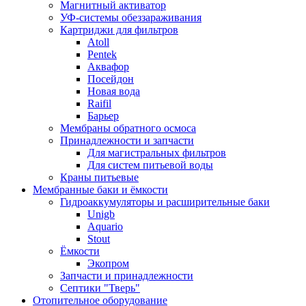
Магнитный активатор
УФ-системы обеззараживания
Картриджи для фильтров
Atoll
Pentek
Аквафор
Посейдон
Новая вода
Raifil
Барьер
Мембраны обратного осмоса
Принадлежности и запчасти
Для магистральных фильтров
Для систем питьевой воды
Краны питьевые
Мембранные баки и ёмкости
Гидроаккумуляторы и расширительные баки
Unigb
Aquario
Stout
Ёмкости
Экопром
Запчасти и принадлежности
Септики "Тверь"
Отопительное оборудование