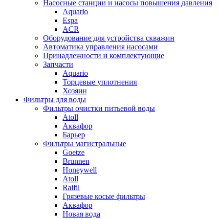
Насосные станции и насосы повышения давления
Aquario
Espa
ACR
Оборудование для устройства скважин
Автоматика управления насосами
Принадлежности и комплектующие
Запчасти
Aquario
Торцевые уплотнения
Хозяин
Фильтры для воды
Фильтры очистки питьевой воды
Atoll
Аквафор
Барьер
Фильтры магистральные
Goetze
Brunnen
Honeywell
Atoll
Raifil
Грязевые косые фильтры
Аквафор
Новая вода