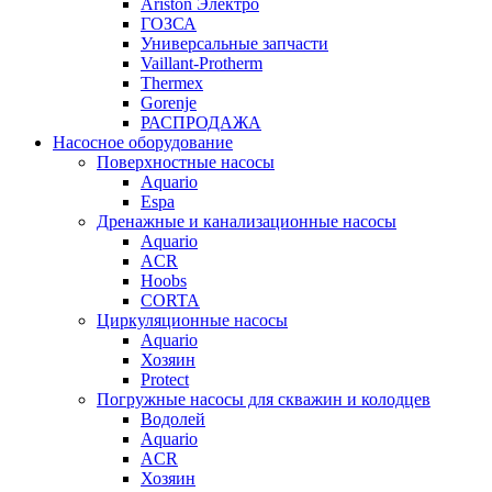
Ariston Электро
ГОЗСА
Универсальные запчасти
Vaillant-Protherm
Thermex
Gorenje
РАСПРОДАЖА
Насосное оборудование
Поверхностные насосы
Aquario
Espa
Дренажные и канализационные насосы
Aquario
ACR
Hoobs
CORTA
Циркуляционные насосы
Aquario
Хозяин
Protect
Погружные насосы для скважин и колодцев
Водолей
Aquario
ACR
Хозяин