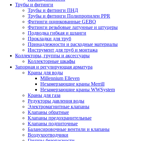
Трубы и фитинги
Трубы и фитинги ПНД
Трубы и фитинги Полипропилен PPR
Фитинги оцинкованные GEBO
Фитинги резьбовые латунные и штуцеры
Подводка гибкая и шланги
Прокладки для труб
Принадлежности и расходные материалы
Инструмент для труб и монтажа
Коллекторы, группы и аксессуары
Коллекторные шкафы
Запорная и регулирующая арматура
Краны для воды
Millennium Elleven
Незамерзающие краны Merrill
Незамерзающие краны WWSystem
Краны для газа
Редукторы давления воды
Электромагнитные клапаны
Клапаны обратные
Клапаны предохранительные
Клапаны подпиточные
Балансировочные вентили и клапаны
Воздухоотводчики
Группы безопасности