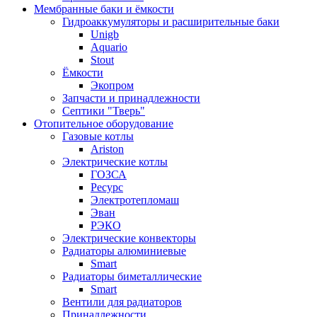
Мембранные баки и ёмкости
Гидроаккумуляторы и расширительные баки
Unigb
Aquario
Stout
Ёмкости
Экопром
Запчасти и принадлежности
Септики "Тверь"
Отопительное оборудование
Газовые котлы
Ariston
Электрические котлы
ГОЗСА
Ресурс
Электротепломаш
Эван
РЭКО
Электрические конвекторы
Радиаторы алюминиевые
Smart
Радиаторы биметаллические
Smart
Вентили для радиаторов
Принадлежности