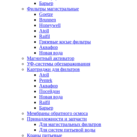
Барьер
Фильтры магистральные
Goetze
Brunnen
Honeywell
Atoll
Raifil
Грязевые косые фильтры
Аквафор
Новая вода
Магнитный активатор
УФ-системы обеззараживания
Картриджи для фильтров
Atoll
Pentek
Аквафор
Посейдон
Новая вода
Raifil
Барьер
Мембраны обратного осмоса
Принадлежности и запчасти
Для магистральных фильтров
Для систем питьевой воды
Краны питьевые