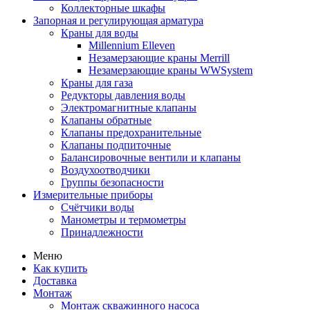
Коллекторные шкафы
Запорная и регулирующая арматура
Краны для воды
Millennium Elleven
Незамерзающие краны Merrill
Незамерзающие краны WWSystem
Краны для газа
Редукторы давления воды
Электромагнитные клапаны
Клапаны обратные
Клапаны предохранительные
Клапаны подпиточные
Балансировочные вентили и клапаны
Воздухоотводчики
Группы безопасности
Измерительные приборы
Счётчики воды
Манометры и термометры
Принадлежности
Меню
Как купить
Доставка
Монтаж
Монтаж скважинного насоса