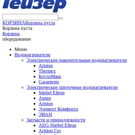
КОРЗИНА
Корзина пуста
Корзина пуста
Корзина
оборудование
Меню
Водонагреватели
Электрические накопительные водонагреватели
Ariston
Thermex
КотлоМаш
Garanterm
Электрические проточные водонагреватели
Stiebel Eltron
Atmor
Ariston
Элемент Комфорта
ЭВАН
Запчасти и принадлежности
AEG-Stiebel Eltron
Ariston Газ