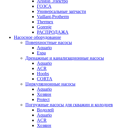
Ariston Электро
ГОЗСА
Универсальные запчасти
Vaillant-Protherm
Thermex
Gorenje
РАСПРОДАЖА
Насосное оборудование
Поверхностные насосы
Aquario
Espa
Дренажные и канализационные насосы
Aquario
ACR
Hoobs
CORTA
Циркуляционные насосы
Aquario
Хозяин
Protect
Погружные насосы для скважин и колодцев
Водолей
Aquario
ACR
Хозяин