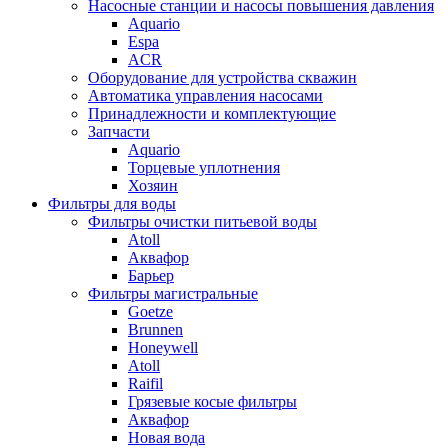
Насосные станции и насосы повышения давления
Aquario
Espa
ACR
Оборудование для устройства скважин
Автоматика управления насосами
Принадлежности и комплектующие
Запчасти
Aquario
Торцевые уплотнения
Хозяин
Фильтры для воды
Фильтры очистки питьевой воды
Atoll
Аквафор
Барьер
Фильтры магистральные
Goetze
Brunnen
Honeywell
Atoll
Raifil
Грязевые косые фильтры
Аквафор
Новая вода