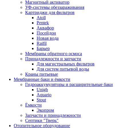
Магнитный активатор
УФ-системы обеззараживания
Картриджи для фильтров
Atoll
Pentek
Аквафор
Посейдон
Новая вода
Raifil
Барьер
Мембраны обратного осмоса
Принадлежности и запчасти
Для магистральных фильтров
Для систем питьевой воды
Краны питьевые
Мембранные баки и ёмкости
Гидроаккумуляторы и расширительные баки
Unigb
Aquario
Stout
Ёмкости
Экопром
Запчасти и принадлежности
Септики "Тверь"
Отопительное оборудование