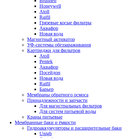
Brunnen
Honeywell
Atoll
Raifil
Грязевые косые фильтры
Аквафор
Новая вода
Магнитный активатор
УФ-системы обеззараживания
Картриджи для фильтров
Atoll
Pentek
Аквафор
Посейдон
Новая вода
Raifil
Барьер
Мембраны обратного осмоса
Принадлежности и запчасти
Для магистральных фильтров
Для систем питьевой воды
Краны питьевые
Мембранные баки и ёмкости
Гидроаккумуляторы и расширительные баки
Unigb