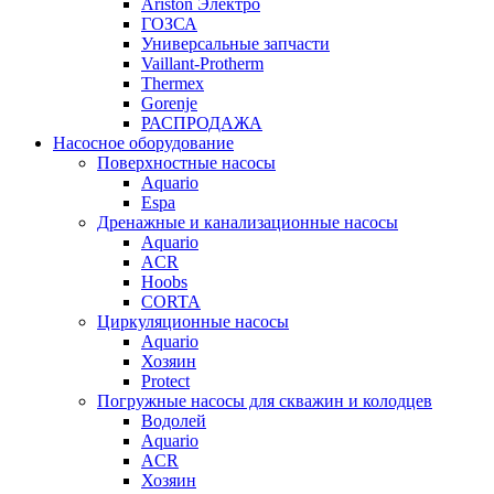
Ariston Электро
ГОЗСА
Универсальные запчасти
Vaillant-Protherm
Thermex
Gorenje
РАСПРОДАЖА
Насосное оборудование
Поверхностные насосы
Aquario
Espa
Дренажные и канализационные насосы
Aquario
ACR
Hoobs
CORTA
Циркуляционные насосы
Aquario
Хозяин
Protect
Погружные насосы для скважин и колодцев
Водолей
Aquario
ACR
Хозяин