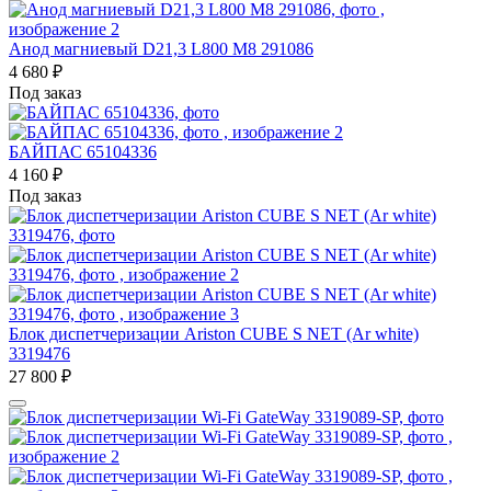
Анод магниевый D21,3 L800 M8 291086
4 680
₽
Под заказ
БАЙПАС 65104336
4 160
₽
Под заказ
Блок диспетчеризации Ariston CUBE S NET (Ar white)
3319476
27 800
₽