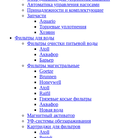
Автоматика управления насосами
Принадлежности и комплектующие
Запчасти
Aquario
Торцевые уплотнения
Хозяин
Фильтры для воды
Фильтры очистки питьевой воды
Atoll
Аквафор
Барьер
Фильтры магистральные
Goetze
Brunnen
Honeywell
Atoll
Raifil
Грязевые косые фильтры
Аквафор
Новая вода
Магнитный активатор
УФ-системы обеззараживания
Картриджи для фильтров
Atoll
Pentek