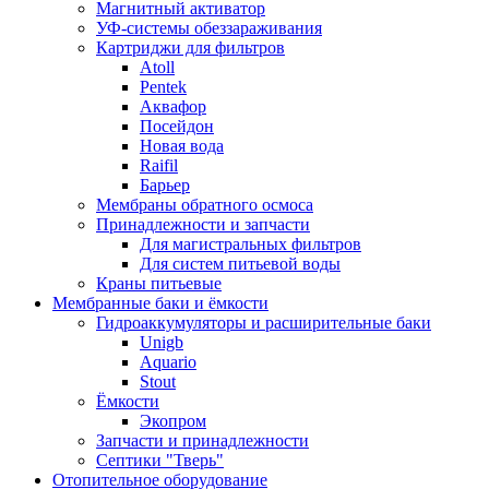
Магнитный активатор
УФ-системы обеззараживания
Картриджи для фильтров
Atoll
Pentek
Аквафор
Посейдон
Новая вода
Raifil
Барьер
Мембраны обратного осмоса
Принадлежности и запчасти
Для магистральных фильтров
Для систем питьевой воды
Краны питьевые
Мембранные баки и ёмкости
Гидроаккумуляторы и расширительные баки
Unigb
Aquario
Stout
Ёмкости
Экопром
Запчасти и принадлежности
Септики "Тверь"
Отопительное оборудование