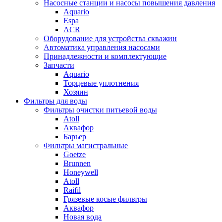
Насосные станции и насосы повышения давления
Aquario
Espa
ACR
Оборудование для устройства скважин
Автоматика управления насосами
Принадлежности и комплектующие
Запчасти
Aquario
Торцевые уплотнения
Хозяин
Фильтры для воды
Фильтры очистки питьевой воды
Atoll
Аквафор
Барьер
Фильтры магистральные
Goetze
Brunnen
Honeywell
Atoll
Raifil
Грязевые косые фильтры
Аквафор
Новая вода