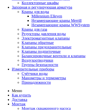
Коллекторные шкафы
Запорная и регулирующая арматура
Краны для воды
Millennium Elleven
Незамерзающие краны Merrill
Незамерзающие краны WWSystem
Краны для газа
Редукторы давления воды
Электромагнитные клапаны
Клапаны обратные
Клапаны предохранительные
Клапаны подпиточные
Балансировочные вентили и клапаны
Воздухоотводчики
Группы безопасности
Измерительные приборы
Счётчики воды
Манометры и термометры
Принадлежности
Меню
Как купить
Доставка
Монтаж
Монтаж скважинного насоса