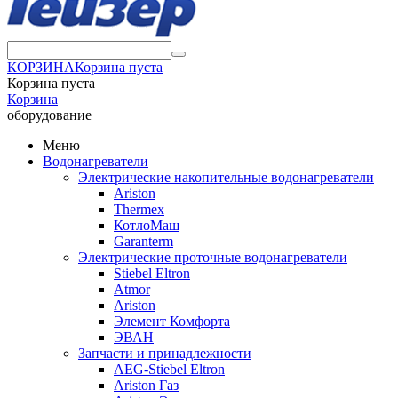
КОРЗИНА
Корзина пуста
Корзина пуста
Корзина
оборудование
Меню
Водонагреватели
Электрические накопительные водонагреватели
Ariston
Thermex
КотлоМаш
Garanterm
Электрические проточные водонагреватели
Stiebel Eltron
Atmor
Ariston
Элемент Комфорта
ЭВАН
Запчасти и принадлежности
AEG-Stiebel Eltron
Ariston Газ