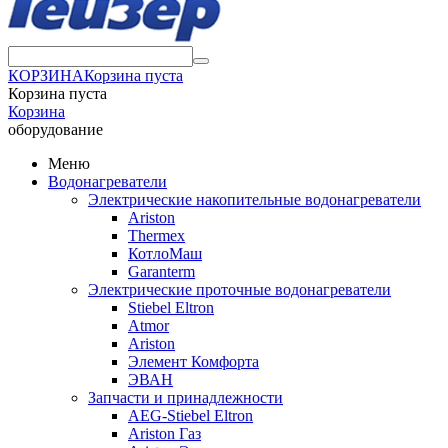
КОРЗИНА
Корзина пуста
Корзина пуста
Корзина
оборудование
Меню
Водонагреватели
Электрические накопительные водонагреватели
Ariston
Thermex
КотлоМаш
Garanterm
Электрические проточные водонагреватели
Stiebel Eltron
Atmor
Ariston
Элемент Комфорта
ЭВАН
Запчасти и принадлежности
AEG-Stiebel Eltron
Ariston Газ