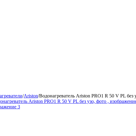
агреватели
/
Ariston
/
Водонагреватель Ariston PRO1 R 50 V PL без 