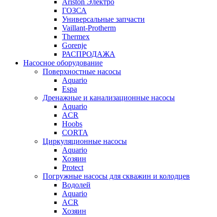
Ariston Электро
ГОЗСА
Универсальные запчасти
Vaillant-Protherm
Thermex
Gorenje
РАСПРОДАЖА
Насосное оборудование
Поверхностные насосы
Aquario
Espa
Дренажные и канализационные насосы
Aquario
ACR
Hoobs
CORTA
Циркуляционные насосы
Aquario
Хозяин
Protect
Погружные насосы для скважин и колодцев
Водолей
Aquario
ACR
Хозяин