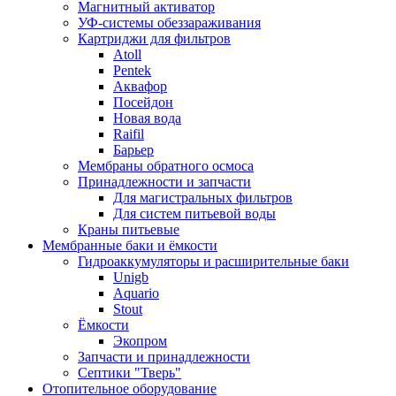
Магнитный активатор
УФ-системы обеззараживания
Картриджи для фильтров
Atoll
Pentek
Аквафор
Посейдон
Новая вода
Raifil
Барьер
Мембраны обратного осмоса
Принадлежности и запчасти
Для магистральных фильтров
Для систем питьевой воды
Краны питьевые
Мембранные баки и ёмкости
Гидроаккумуляторы и расширительные баки
Unigb
Aquario
Stout
Ёмкости
Экопром
Запчасти и принадлежности
Септики "Тверь"
Отопительное оборудование