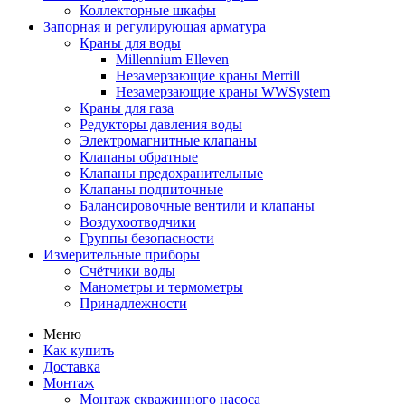
Коллекторные шкафы
Запорная и регулирующая арматура
Краны для воды
Millennium Elleven
Незамерзающие краны Merrill
Незамерзающие краны WWSystem
Краны для газа
Редукторы давления воды
Электромагнитные клапаны
Клапаны обратные
Клапаны предохранительные
Клапаны подпиточные
Балансировочные вентили и клапаны
Воздухоотводчики
Группы безопасности
Измерительные приборы
Счётчики воды
Манометры и термометры
Принадлежности
Меню
Как купить
Доставка
Монтаж
Монтаж скважинного насоса