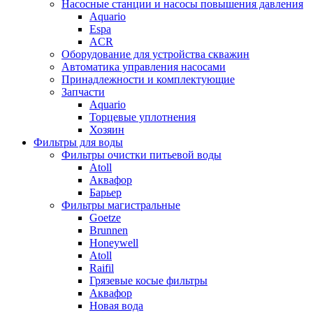
Насосные станции и насосы повышения давления
Aquario
Espa
ACR
Оборудование для устройства скважин
Автоматика управления насосами
Принадлежности и комплектующие
Запчасти
Aquario
Торцевые уплотнения
Хозяин
Фильтры для воды
Фильтры очистки питьевой воды
Atoll
Аквафор
Барьер
Фильтры магистральные
Goetze
Brunnen
Honeywell
Atoll
Raifil
Грязевые косые фильтры
Аквафор
Новая вода