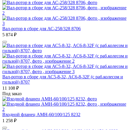
Вал-ротор в сборе для АС-258/328 8706
5 874
₽
Вал-ротор в сборе для АС5-8-32, AC6-8-32F (с раб.колесом и
гильзой) 8707
11 108
₽
Под заказ
Входной фланец AMH-60/100/125 8232
1 258
₽