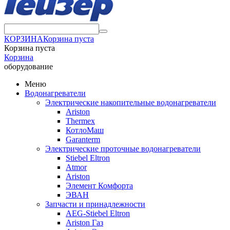
КОРЗИНА
Корзина пуста
Корзина пуста
Корзина
оборудование
Меню
Водонагреватели
Электрические накопительные водонагреватели
Ariston
Thermex
КотлоМаш
Garanterm
Электрические проточные водонагреватели
Stiebel Eltron
Atmor
Ariston
Элемент Комфорта
ЭВАН
Запчасти и принадлежности
AEG-Stiebel Eltron
Ariston Газ