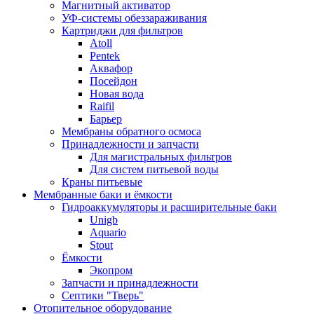
Магнитный активатор
УФ-системы обеззараживания
Картриджи для фильтров
Atoll
Pentek
Аквафор
Посейдон
Новая вода
Raifil
Барьер
Мембраны обратного осмоса
Принадлежности и запчасти
Для магистральных фильтров
Для систем питьевой воды
Краны питьевые
Мембранные баки и ёмкости
Гидроаккумуляторы и расширительные баки
Unigb
Aquario
Stout
Ёмкости
Экопром
Запчасти и принадлежности
Септики "Тверь"
Отопительное оборудование