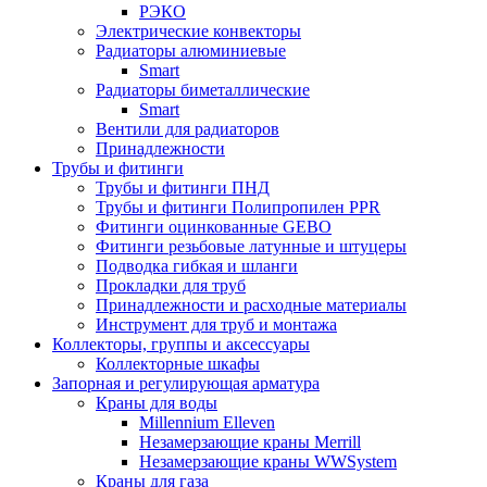
РЭКО
Электрические конвекторы
Радиаторы алюминиевые
Smart
Радиаторы биметаллические
Smart
Вентили для радиаторов
Принадлежности
Трубы и фитинги
Трубы и фитинги ПНД
Трубы и фитинги Полипропилен PPR
Фитинги оцинкованные GEBO
Фитинги резьбовые латунные и штуцеры
Подводка гибкая и шланги
Прокладки для труб
Принадлежности и расходные материалы
Инструмент для труб и монтажа
Коллекторы, группы и аксессуары
Коллекторные шкафы
Запорная и регулирующая арматура
Краны для воды
Millennium Elleven
Незамерзающие краны Merrill
Незамерзающие краны WWSystem
Краны для газа