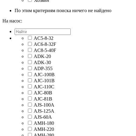
Хозяин
По этим критериям поиска ничего не найдено
На насос:
AC5-8-32
AC6-8-32F
AC8-5-40F
ADK-20
ADK-30
ADP-355
AJC-100B
AJC-101B
AJC-110C
AJC-80B
AJC-81B
AJS-100A
AJS-125A
AJS-60A
AMH-180
AMH-220
AMH-280