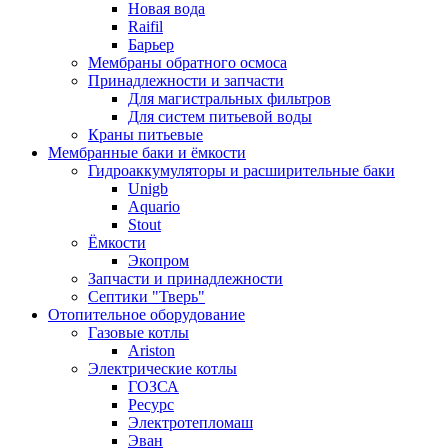
Новая вода
Raifil
Барьер
Мембраны обратного осмоса
Принадлежности и запчасти
Для магистральных фильтров
Для систем питьевой воды
Краны питьевые
Мембранные баки и ёмкости
Гидроаккумуляторы и расширительные баки
Unigb
Aquario
Stout
Ёмкости
Экопром
Запчасти и принадлежности
Септики "Тверь"
Отопительное оборудование
Газовые котлы
Ariston
Электрические котлы
ГОЗСА
Ресурс
Электротепломаш
Эван