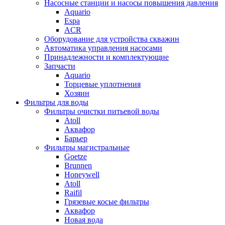
Насосные станции и насосы повышения давления
Aquario
Espa
ACR
Оборудование для устройства скважин
Автоматика управления насосами
Принадлежности и комплектующие
Запчасти
Aquario
Торцевые уплотнения
Хозяин
Фильтры для воды
Фильтры очистки питьевой воды
Atoll
Аквафор
Барьер
Фильтры магистральные
Goetze
Brunnen
Honeywell
Atoll
Raifil
Грязевые косые фильтры
Аквафор
Новая вода