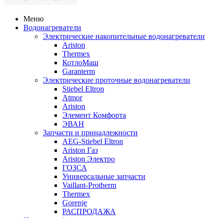
Меню
Водонагреватели
Электрические накопительные водонагреватели
Ariston
Thermex
КотлоМаш
Garanterm
Электрические проточные водонагреватели
Stiebel Eltron
Atmor
Ariston
Элемент Комфорта
ЭВАН
Запчасти и принадлежности
AEG-Stiebel Eltron
Ariston Газ
Ariston Электро
ГОЗСА
Универсальные запчасти
Vaillant-Protherm
Thermex
Gorenje
РАСПРОДАЖА