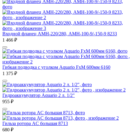
Входной фланец АМН-220/280, AMH-100-9/-150-9 8233
1 466
₽
Гибкая подводка с уголком Aquario FxM 600мм 6160
1 375
₽
Гидроаккумулятор Aquario 2 л. 1/2"
955
₽
Гильза ротора AC большая 8713
680
₽