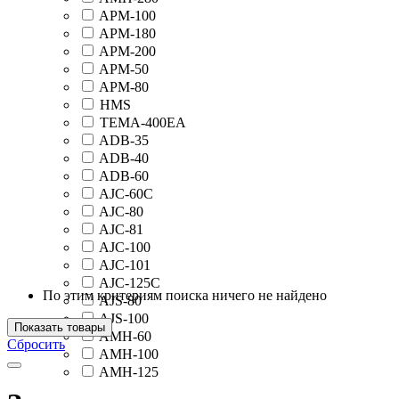
APM-100
APM-180
APM-200
APM-50
APM-80
HMS
TEMA-400EA
ADB-35
ADB-40
ADB-60
AJC-60C
AJC-80
AJC-81
AJC-100
AJC-101
AJC-125C
По этим критериям поиска ничего не найдено
AJS-80
AJS-100
Показать товары
AMH-60
Сбросить
AMH-100
AMH-125