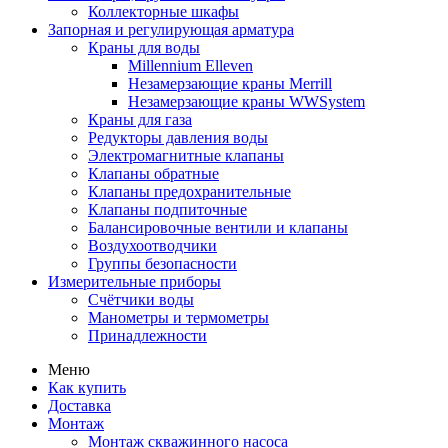
Коллекторные шкафы
Запорная и регулирующая арматура
Краны для воды
Millennium Elleven
Незамерзающие краны Merrill
Незамерзающие краны WWSystem
Краны для газа
Редукторы давления воды
Электромагнитные клапаны
Клапаны обратные
Клапаны предохранительные
Клапаны подпиточные
Балансировочные вентили и клапаны
Воздухоотводчики
Группы безопасности
Измерительные приборы
Счётчики воды
Манометры и термометры
Принадлежности
Меню
Как купить
Доставка
Монтаж
Монтаж скважинного насоса