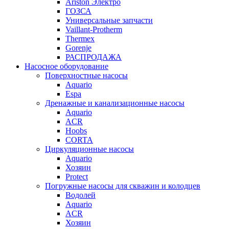
Ariston Электро
ГОЗСА
Универсальные запчасти
Vaillant-Protherm
Thermex
Gorenje
РАСПРОДАЖА
Насосное оборудование
Поверхностные насосы
Aquario
Espa
Дренажные и канализационные насосы
Aquario
ACR
Hoobs
CORTA
Циркуляционные насосы
Aquario
Хозяин
Protect
Погружные насосы для скважин и колодцев
Водолей
Aquario
ACR
Хозяин