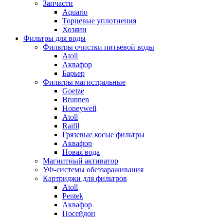
Запчасти
Aquario
Торцевые уплотнения
Хозяин
Фильтры для воды
Фильтры очистки питьевой воды
Atoll
Аквафор
Барьер
Фильтры магистральные
Goetze
Brunnen
Honeywell
Atoll
Raifil
Грязевые косые фильтры
Аквафор
Новая вода
Магнитный активатор
УФ-системы обеззараживания
Картриджи для фильтров
Atoll
Pentek
Аквафор
Посейдон