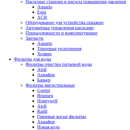
Насосные станции и насосы повышения давления
Aquario
Espa
ACR
Оборудование для устройства скважин
Автоматика управления насосами
Принадлежности и комплектующие
Запчасти
Aquario
Торцевые уплотнения
Хозяин
Фильтры для воды
Фильтры очистки питьевой воды
Atoll
Аквафор
Барьер
Фильтры магистральные
Goetze
Brunnen
Honeywell
Atoll
Raifil
Грязевые косые фильтры
Аквафор
Новая вода