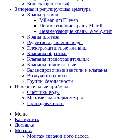
Коллекторные шкафы
Запорная и регулирующая арматура
Краны для воды
Millennium Elleven
Незамерзающие краны Merrill
Незамерзающие краны WWSystem
Краны для газа
Редукторы давления воды
Электромагнитные клапаны
Клапаны обратные
Клапаны предохранительные
Клапаны подпиточные
Балансировочные вентили и клапаны
Воздухоотводчики
Группы безопасности
Измерительные приборы
Счётчики воды
Манометры и термометры
Принадлежности
Меню
Как купить
Доставка
Монтаж
Монтаж скважинного насоса