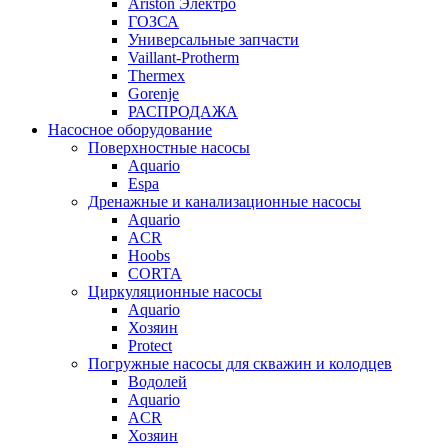
Ariston Электро
ГОЗСА
Универсальные запчасти
Vaillant-Protherm
Thermex
Gorenje
РАСПРОДАЖА
Насосное оборудование
Поверхностные насосы
Aquario
Espa
Дренажные и канализационные насосы
Aquario
ACR
Hoobs
CORTA
Циркуляционные насосы
Aquario
Хозяин
Protect
Погружные насосы для скважин и колодцев
Водолей
Aquario
ACR
Хозяин