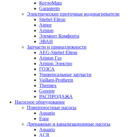
КотлоМаш
Garanterm
Электрические проточные водонагреватели
Stiebel Eltron
Atmor
Ariston
Элемент Комфорта
ЭВАН
Запчасти и принадлежности
AEG-Stiebel Eltron
Ariston Газ
Ariston Электро
ГОЗСА
Универсальные запчасти
Vaillant-Protherm
Thermex
Gorenje
РАСПРОДАЖА
Насосное оборудование
Поверхностные насосы
Aquario
Espa
Дренажные и канализационные насосы
Aquario
ACR