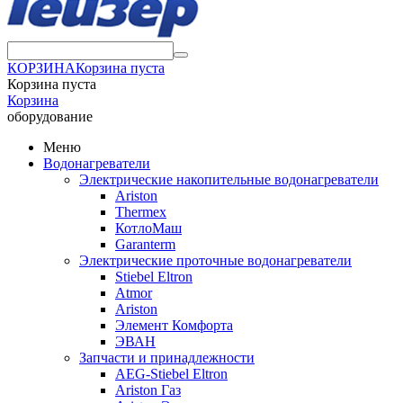
КОРЗИНА
Корзина пуста
Корзина пуста
Корзина
оборудование
Меню
Водонагреватели
Электрические накопительные водонагреватели
Ariston
Thermex
КотлоМаш
Garanterm
Электрические проточные водонагреватели
Stiebel Eltron
Atmor
Ariston
Элемент Комфорта
ЭВАН
Запчасти и принадлежности
AEG-Stiebel Eltron
Ariston Газ