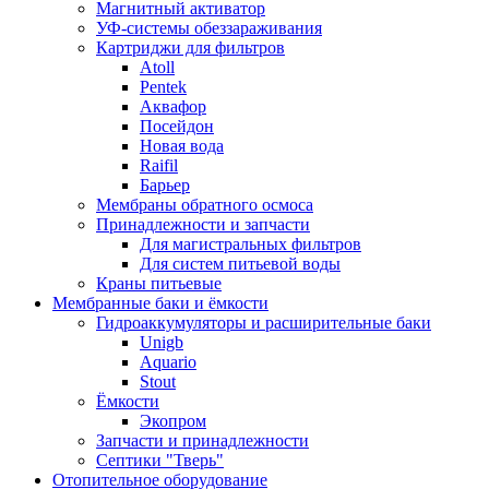
Магнитный активатор
УФ-системы обеззараживания
Картриджи для фильтров
Atoll
Pentek
Аквафор
Посейдон
Новая вода
Raifil
Барьер
Мембраны обратного осмоса
Принадлежности и запчасти
Для магистральных фильтров
Для систем питьевой воды
Краны питьевые
Мембранные баки и ёмкости
Гидроаккумуляторы и расширительные баки
Unigb
Aquario
Stout
Ёмкости
Экопром
Запчасти и принадлежности
Септики "Тверь"
Отопительное оборудование