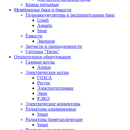
Краны питьевые
Мембранные баки и ёмкости
Гидроаккумуляторы и расширительные баки
Unigb
Aquario
Stout
Ёмкости
Экопром
Запчасти и принадлежности
Септики "Тверь"
Отопительное оборудование
Газовые котлы
Ariston
Электрические котлы
ГОЗСА
Ресурс
Электротепломаш
Эван
РЭКО
Электрические конвекторы
Радиаторы алюминиевые
Smart
Радиаторы биметаллические
Smart
Вентили для радиаторов