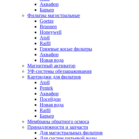
Аквафор
Барьер
Фильтры магистральные
Goetze
Brunnen
Honeywell
Atoll
Raifil
Грязевые косые фильтры
Аквафор
Новая вода
Магнитный активатор
УФ-системы обеззараживания
Картриджи для фильтров
Atoll
Pentek
Аквафор
Посейдон
Новая вода
Raifil
Барьер
Мембраны обратного осмоса
Принадлежности и запчасти
Для магистральных фильтров
Для систем питьевой воды