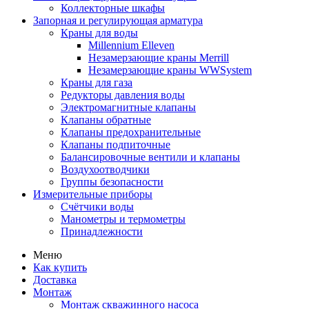
Коллекторные шкафы
Запорная и регулирующая арматура
Краны для воды
Millennium Elleven
Незамерзающие краны Merrill
Незамерзающие краны WWSystem
Краны для газа
Редукторы давления воды
Электромагнитные клапаны
Клапаны обратные
Клапаны предохранительные
Клапаны подпиточные
Балансировочные вентили и клапаны
Воздухоотводчики
Группы безопасности
Измерительные приборы
Счётчики воды
Манометры и термометры
Принадлежности
Меню
Как купить
Доставка
Монтаж
Монтаж скважинного насоса