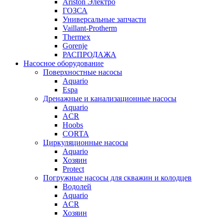
Ariston Электро
ГОЗСА
Универсальные запчасти
Vaillant-Protherm
Thermex
Gorenje
РАСПРОДАЖА
Насосное оборудование
Поверхностные насосы
Aquario
Espa
Дренажные и канализационные насосы
Aquario
ACR
Hoobs
CORTA
Циркуляционные насосы
Aquario
Хозяин
Protect
Погружные насосы для скважин и колодцев
Водолей
Aquario
ACR
Хозяин