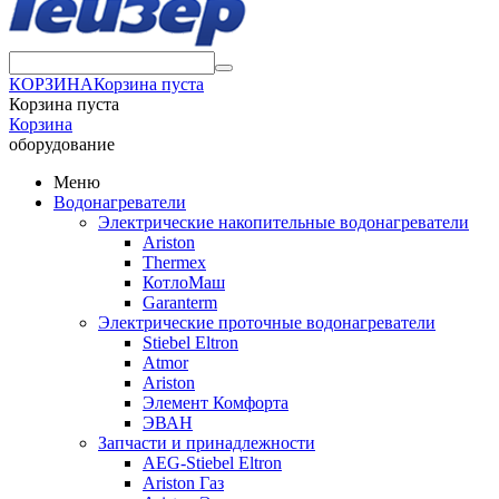
КОРЗИНА
Корзина пуста
Корзина пуста
Корзина
оборудование
Меню
Водонагреватели
Электрические накопительные водонагреватели
Ariston
Thermex
КотлоМаш
Garanterm
Электрические проточные водонагреватели
Stiebel Eltron
Atmor
Ariston
Элемент Комфорта
ЭВАН
Запчасти и принадлежности
AEG-Stiebel Eltron
Ariston Газ