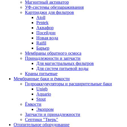
Магнитный активатор
УФ-системы обеззараживания
Картриджи для фильтров
Atoll
Pentek
Аквафор
Посейдон
Новая вода
Raifil
Барьер
Мембраны обратного осмоса
Принадлежности и запчасти
Для магистральных фильтров
Для систем питьевой воды
Краны питьевые
Мембранные баки и ёмкости
Гидроаккумуляторы и расширительные баки
Unigb
Aquario
Stout
Ёмкости
Экопром
Запчасти и принадлежности
Септики "Тверь"
Отопительное оборудование