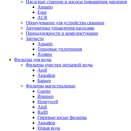
Насосные станции и насосы повышения давления
Aquario
Espa
ACR
Оборудование для устройства скважин
Автоматика управления насосами
Принадлежности и комплектующие
Запчасти
Aquario
Торцевые уплотнения
Хозяин
Фильтры для воды
Фильтры очистки питьевой воды
Atoll
Аквафор
Барьер
Фильтры магистральные
Goetze
Brunnen
Honeywell
Atoll
Raifil
Грязевые косые фильтры
Аквафор
Новая вода