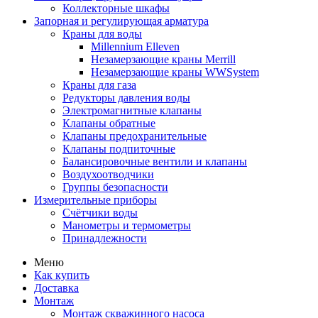
Коллекторные шкафы
Запорная и регулирующая арматура
Краны для воды
Millennium Elleven
Незамерзающие краны Merrill
Незамерзающие краны WWSystem
Краны для газа
Редукторы давления воды
Электромагнитные клапаны
Клапаны обратные
Клапаны предохранительные
Клапаны подпиточные
Балансировочные вентили и клапаны
Воздухоотводчики
Группы безопасности
Измерительные приборы
Счётчики воды
Манометры и термометры
Принадлежности
Меню
Как купить
Доставка
Монтаж
Монтаж скважинного насоса