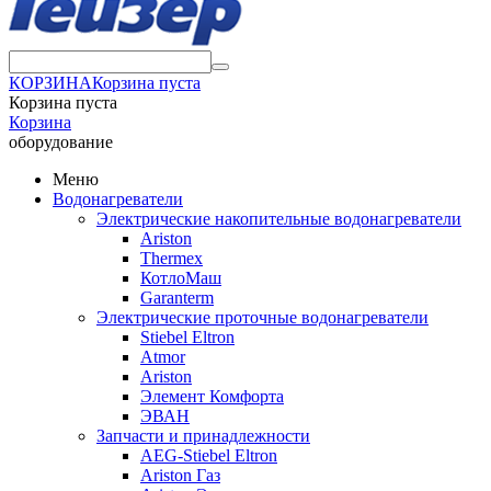
КОРЗИНА
Корзина пуста
Корзина пуста
Корзина
оборудование
Меню
Водонагреватели
Электрические накопительные водонагреватели
Ariston
Thermex
КотлоМаш
Garanterm
Электрические проточные водонагреватели
Stiebel Eltron
Atmor
Ariston
Элемент Комфорта
ЭВАН
Запчасти и принадлежности
AEG-Stiebel Eltron
Ariston Газ