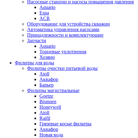
Насосные станции и насосы повышения давления
Aquario
Espa
ACR
Оборудование для устройства скважин
Автоматика управления насосами
Принадлежности и комплектующие
Запчасти
Aquario
Торцевые уплотнения
Хозяин
Фильтры для воды
Фильтры очистки питьевой воды
Atoll
Аквафор
Барьер
Фильтры магистральные
Goetze
Brunnen
Honeywell
Atoll
Raifil
Грязевые косые фильтры
Аквафор
Новая вода