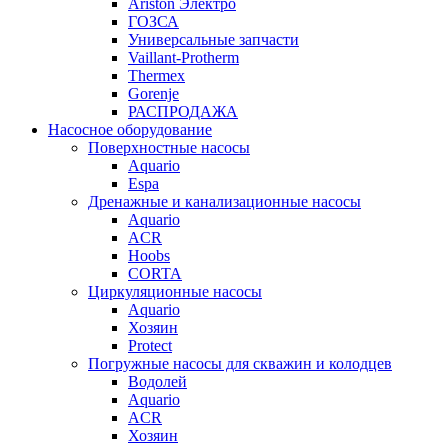
Ariston Электро
ГОЗСА
Универсальные запчасти
Vaillant-Protherm
Thermex
Gorenje
РАСПРОДАЖА
Насосное оборудование
Поверхностные насосы
Aquario
Espa
Дренажные и канализационные насосы
Aquario
ACR
Hoobs
CORTA
Циркуляционные насосы
Aquario
Хозяин
Protect
Погружные насосы для скважин и колодцев
Водолей
Aquario
ACR
Хозяин