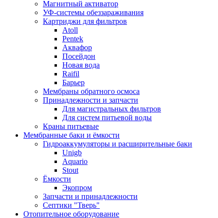
Магнитный активатор
УФ-системы обеззараживания
Картриджи для фильтров
Atoll
Pentek
Аквафор
Посейдон
Новая вода
Raifil
Барьер
Мембраны обратного осмоса
Принадлежности и запчасти
Для магистральных фильтров
Для систем питьевой воды
Краны питьевые
Мембранные баки и ёмкости
Гидроаккумуляторы и расширительные баки
Unigb
Aquario
Stout
Ёмкости
Экопром
Запчасти и принадлежности
Септики "Тверь"
Отопительное оборудование