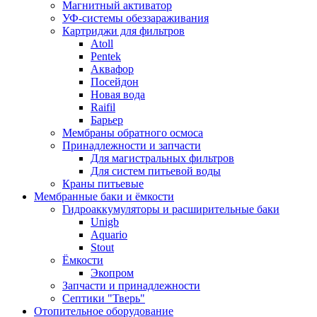
Магнитный активатор
УФ-системы обеззараживания
Картриджи для фильтров
Atoll
Pentek
Аквафор
Посейдон
Новая вода
Raifil
Барьер
Мембраны обратного осмоса
Принадлежности и запчасти
Для магистральных фильтров
Для систем питьевой воды
Краны питьевые
Мембранные баки и ёмкости
Гидроаккумуляторы и расширительные баки
Unigb
Aquario
Stout
Ёмкости
Экопром
Запчасти и принадлежности
Септики "Тверь"
Отопительное оборудование