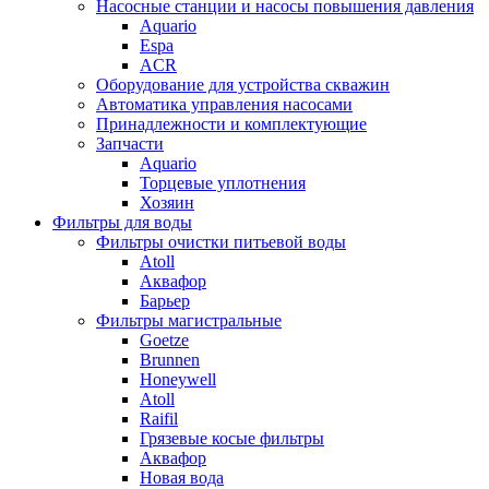
Насосные станции и насосы повышения давления
Aquario
Espa
ACR
Оборудование для устройства скважин
Автоматика управления насосами
Принадлежности и комплектующие
Запчасти
Aquario
Торцевые уплотнения
Хозяин
Фильтры для воды
Фильтры очистки питьевой воды
Atoll
Аквафор
Барьер
Фильтры магистральные
Goetze
Brunnen
Honeywell
Atoll
Raifil
Грязевые косые фильтры
Аквафор
Новая вода