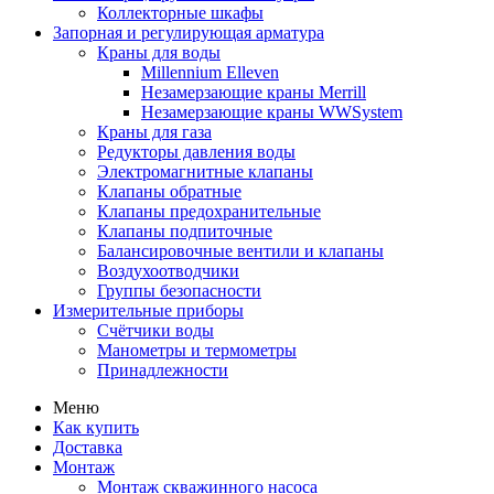
Коллекторные шкафы
Запорная и регулирующая арматура
Краны для воды
Millennium Elleven
Незамерзающие краны Merrill
Незамерзающие краны WWSystem
Краны для газа
Редукторы давления воды
Электромагнитные клапаны
Клапаны обратные
Клапаны предохранительные
Клапаны подпиточные
Балансировочные вентили и клапаны
Воздухоотводчики
Группы безопасности
Измерительные приборы
Счётчики воды
Манометры и термометры
Принадлежности
Меню
Как купить
Доставка
Монтаж
Монтаж скважинного насоса