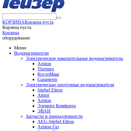
КОРЗИНА
Корзина пуста
Корзина пуста
Корзина
оборудование
Меню
Водонагреватели
Электрические накопительные водонагреватели
Ariston
Thermex
КотлоМаш
Garanterm
Электрические проточные водонагреватели
Stiebel Eltron
Atmor
Ariston
Элемент Комфорта
ЭВАН
Запчасти и принадлежности
AEG-Stiebel Eltron
Ariston Газ