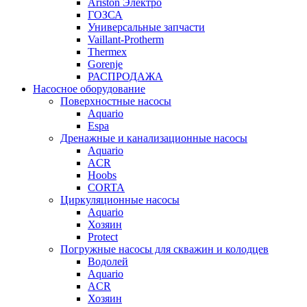
Ariston Электро
ГОЗСА
Универсальные запчасти
Vaillant-Protherm
Thermex
Gorenje
РАСПРОДАЖА
Насосное оборудование
Поверхностные насосы
Aquario
Espa
Дренажные и канализационные насосы
Aquario
ACR
Hoobs
CORTA
Циркуляционные насосы
Aquario
Хозяин
Protect
Погружные насосы для скважин и колодцев
Водолей
Aquario
ACR
Хозяин