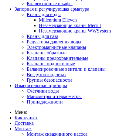
Коллекторные шкафы
Запорная и регулирующая арматура
Краны для воды
Millennium Elleven
Незамерзающие краны Merrill
Незамерзающие краны WWSystem
Краны для газа
Редукторы давления воды
Электромагнитные клапаны
Клапаны обратные
Клапаны предохранительные
Клапаны подпиточные
Балансировочные вентили и клапаны
Воздухоотводчики
Группы безопасности
Измерительные приборы
Счётчики воды
Манометры и термометры
Принадлежности
Меню
Как купить
Доставка
Монтаж
Монтаж скважинного насоса