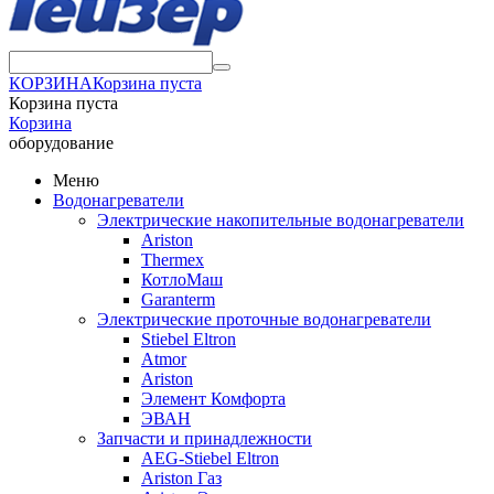
КОРЗИНА
Корзина пуста
Корзина пуста
Корзина
оборудование
Меню
Водонагреватели
Электрические накопительные водонагреватели
Ariston
Thermex
КотлоМаш
Garanterm
Электрические проточные водонагреватели
Stiebel Eltron
Atmor
Ariston
Элемент Комфорта
ЭВАН
Запчасти и принадлежности
AEG-Stiebel Eltron
Ariston Газ