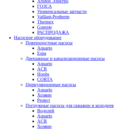
Ariston Электро
ГОЗСА
Универсальные запчасти
Vaillant-Protherm
Thermex
Gorenje
РАСПРОДАЖА
Насосное оборудование
Поверхностные насосы
Aquario
Espa
Дренажные и канализационные насосы
Aquario
ACR
Hoobs
CORTA
Циркуляционные насосы
Aquario
Хозяин
Protect
Погружные насосы для скважин и колодцев
Водолей
Aquario
ACR
Хозяин