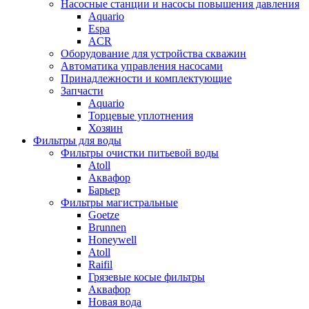
Насосные станции и насосы повышения давления
Aquario
Espa
ACR
Оборудование для устройства скважин
Автоматика управления насосами
Принадлежности и комплектующие
Запчасти
Aquario
Торцевые уплотнения
Хозяин
Фильтры для воды
Фильтры очистки питьевой воды
Atoll
Аквафор
Барьер
Фильтры магистральные
Goetze
Brunnen
Honeywell
Atoll
Raifil
Грязевые косые фильтры
Аквафор
Новая вода