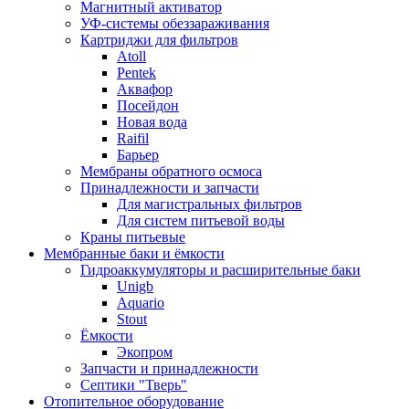
Магнитный активатор
УФ-системы обеззараживания
Картриджи для фильтров
Atoll
Pentek
Аквафор
Посейдон
Новая вода
Raifil
Барьер
Мембраны обратного осмоса
Принадлежности и запчасти
Для магистральных фильтров
Для систем питьевой воды
Краны питьевые
Мембранные баки и ёмкости
Гидроаккумуляторы и расширительные баки
Unigb
Aquario
Stout
Ёмкости
Экопром
Запчасти и принадлежности
Септики "Тверь"
Отопительное оборудование