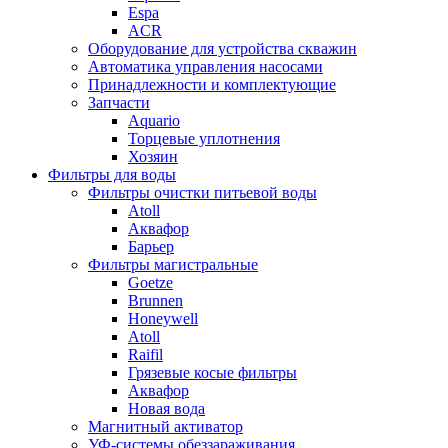
Espa
ACR
Оборудование для устройства скважин
Автоматика управления насосами
Принадлежности и комплектующие
Запчасти
Aquario
Торцевые уплотнения
Хозяин
Фильтры для воды
Фильтры очистки питьевой воды
Atoll
Аквафор
Барьер
Фильтры магистральные
Goetze
Brunnen
Honeywell
Atoll
Raifil
Грязевые косые фильтры
Аквафор
Новая вода
Магнитный активатор
УФ-системы обеззараживания