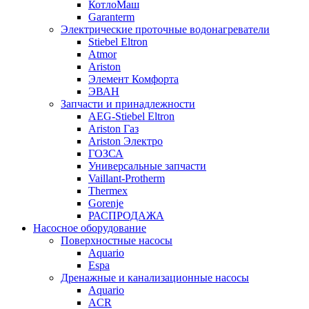
КотлоМаш
Garanterm
Электрические проточные водонагреватели
Stiebel Eltron
Atmor
Ariston
Элемент Комфорта
ЭВАН
Запчасти и принадлежности
AEG-Stiebel Eltron
Ariston Газ
Ariston Электро
ГОЗСА
Универсальные запчасти
Vaillant-Protherm
Thermex
Gorenje
РАСПРОДАЖА
Насосное оборудование
Поверхностные насосы
Aquario
Espa
Дренажные и канализационные насосы
Aquario
ACR