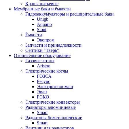
Краны питьевые
Мембранные баки и ёмкости
Гидроаккумуляторы и расширительные баки
Unigb
Aquario
Stout
Ёмкости
Экопром
Запчасти и принадлежности
Септики "Тверь"
Отопительное оборудование
Газовые котлы
Ariston
Электрические котлы
ГОЗСА
Ресурс
Электротепломаш
Эван
РЭКО
Электрические конвекторы
Радиаторы алюминиевые
Smart
Радиаторы биметаллические
Smart
Вентили для радиаторов