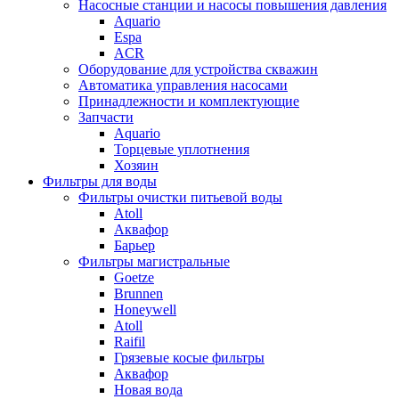
Насосные станции и насосы повышения давления
Aquario
Espa
ACR
Оборудование для устройства скважин
Автоматика управления насосами
Принадлежности и комплектующие
Запчасти
Aquario
Торцевые уплотнения
Хозяин
Фильтры для воды
Фильтры очистки питьевой воды
Atoll
Аквафор
Барьер
Фильтры магистральные
Goetze
Brunnen
Honeywell
Atoll
Raifil
Грязевые косые фильтры
Аквафор
Новая вода