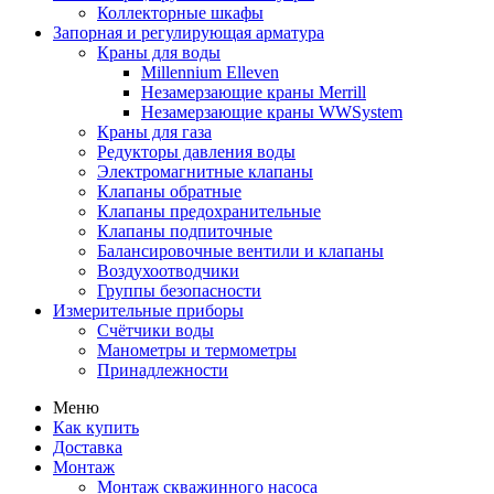
Коллекторные шкафы
Запорная и регулирующая арматура
Краны для воды
Millennium Elleven
Незамерзающие краны Merrill
Незамерзающие краны WWSystem
Краны для газа
Редукторы давления воды
Электромагнитные клапаны
Клапаны обратные
Клапаны предохранительные
Клапаны подпиточные
Балансировочные вентили и клапаны
Воздухоотводчики
Группы безопасности
Измерительные приборы
Счётчики воды
Манометры и термометры
Принадлежности
Меню
Как купить
Доставка
Монтаж
Монтаж скважинного насоса