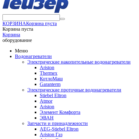
КОРЗИНА
Корзина пуста
Корзина пуста
Корзина
оборудование
Меню
Водонагреватели
Электрические накопительные водонагреватели
Ariston
Thermex
КотлоМаш
Garanterm
Электрические проточные водонагреватели
Stiebel Eltron
Atmor
Ariston
Элемент Комфорта
ЭВАН
Запчасти и принадлежности
AEG-Stiebel Eltron
Ariston Газ