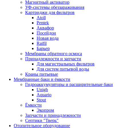
Магнитный активатор
УФ-системы обеззараживания
Картриджи для фильтров
Atoll
Pentek
Аквафор
Посейдон
Новая вода
Raifil
Барьер
Мембраны обратного осмоса
Принадлежности и запчасти
Для магистральных фильтров
Для систем питьевой воды
Краны питьевые
Мембранные баки и ёмкости
Гидроаккумуляторы и расширительные баки
Unigb
Aquario
Stout
Ёмкости
Экопром
Запчасти и принадлежности
Септики "Тверь"
Отопительное оборудование