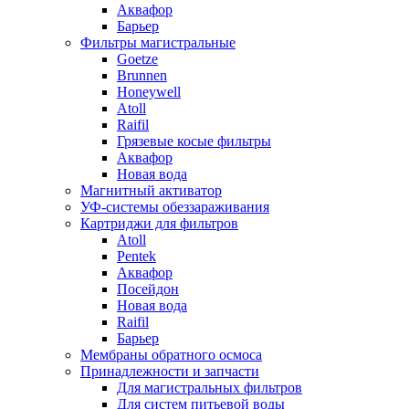
Аквафор
Барьер
Фильтры магистральные
Goetze
Brunnen
Honeywell
Atoll
Raifil
Грязевые косые фильтры
Аквафор
Новая вода
Магнитный активатор
УФ-системы обеззараживания
Картриджи для фильтров
Atoll
Pentek
Аквафор
Посейдон
Новая вода
Raifil
Барьер
Мембраны обратного осмоса
Принадлежности и запчасти
Для магистральных фильтров
Для систем питьевой воды