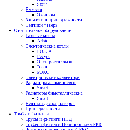
Stout
Ёмкости
Экопром
Запчасти и принадлежности
Септики "Тверь"
Отопительное оборудование
Газовые котлы
Ariston
Электрические котлы
ГОЗСА
Ресурс
Электротепломаш
Эван
РЭКО
Электрические конвекторы
Радиаторы алюминиевые
Smart
Радиаторы биметаллические
Smart
Вентили для радиаторов
Принадлежности
Трубы и фитинги
Трубы и фитинги ПНД
Трубы и фитинги Полипропилен PPR
Фитинги оцинкованные GEBO