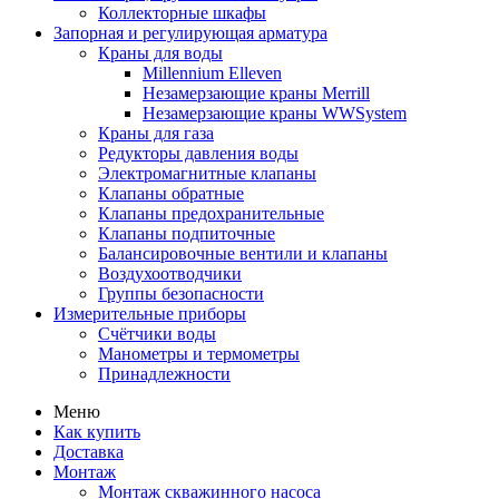
Коллекторные шкафы
Запорная и регулирующая арматура
Краны для воды
Millennium Elleven
Незамерзающие краны Merrill
Незамерзающие краны WWSystem
Краны для газа
Редукторы давления воды
Электромагнитные клапаны
Клапаны обратные
Клапаны предохранительные
Клапаны подпиточные
Балансировочные вентили и клапаны
Воздухоотводчики
Группы безопасности
Измерительные приборы
Счётчики воды
Манометры и термометры
Принадлежности
Меню
Как купить
Доставка
Монтаж
Монтаж скважинного насоса