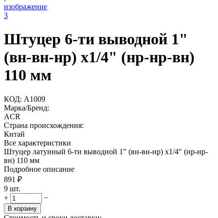
Штуцер 6-ти выводной 1"
(вн-вн-нр) х1/4" (нр-нр-вн)
110 мм
КОД:
A1009
Марка/Бренд:
ACR
Страна происхождения:
Китай
Все характеристики
Штуцер латунный 6-ти выводной 1" (вн-вн-нр) х1/4" (нр-нр-
вн) 110 мм
Подробное описание
891
₽
9 шт.
+
−
В корзину
Стоимость и сроки доставки: