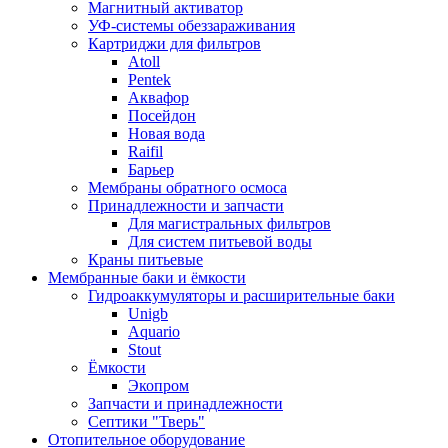
Магнитный активатор
УФ-системы обеззараживания
Картриджи для фильтров
Atoll
Pentek
Аквафор
Посейдон
Новая вода
Raifil
Барьер
Мембраны обратного осмоса
Принадлежности и запчасти
Для магистральных фильтров
Для систем питьевой воды
Краны питьевые
Мембранные баки и ёмкости
Гидроаккумуляторы и расширительные баки
Unigb
Aquario
Stout
Ёмкости
Экопром
Запчасти и принадлежности
Септики "Тверь"
Отопительное оборудование