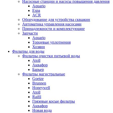
Насосные станции и насосы повышения давления
Aquario
Espa
ACR
Оборудование для устройства скважин
Автоматика управления насосами
Принадлежности и комплектующие
Запчасти
Aquario
Торцевые уплотнения
Хозяин
Фильтры для воды
Фильтры очистки питьевой воды
Atoll
Аквафор
Барьер
Фильтры магистральные
Goetze
Brunnen
Honeywell
Atoll
Raifil
Грязевые косые фильтры
Аквафор
Новая вода