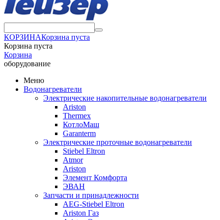
КОРЗИНА
Корзина пуста
Корзина пуста
Корзина
оборудование
Меню
Водонагреватели
Электрические накопительные водонагреватели
Ariston
Thermex
КотлоМаш
Garanterm
Электрические проточные водонагреватели
Stiebel Eltron
Atmor
Ariston
Элемент Комфорта
ЭВАН
Запчасти и принадлежности
AEG-Stiebel Eltron
Ariston Газ