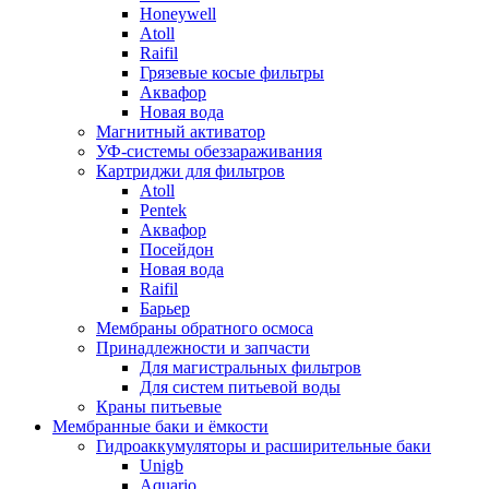
Honeywell
Atoll
Raifil
Грязевые косые фильтры
Аквафор
Новая вода
Магнитный активатор
УФ-системы обеззараживания
Картриджи для фильтров
Atoll
Pentek
Аквафор
Посейдон
Новая вода
Raifil
Барьер
Мембраны обратного осмоса
Принадлежности и запчасти
Для магистральных фильтров
Для систем питьевой воды
Краны питьевые
Мембранные баки и ёмкости
Гидроаккумуляторы и расширительные баки
Unigb
Aquario