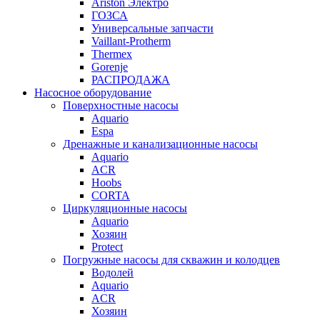
Ariston Электро
ГОЗСА
Универсальные запчасти
Vaillant-Protherm
Thermex
Gorenje
РАСПРОДАЖА
Насосное оборудование
Поверхностные насосы
Aquario
Espa
Дренажные и канализационные насосы
Aquario
ACR
Hoobs
CORTA
Циркуляционные насосы
Aquario
Хозяин
Protect
Погружные насосы для скважин и колодцев
Водолей
Aquario
ACR
Хозяин