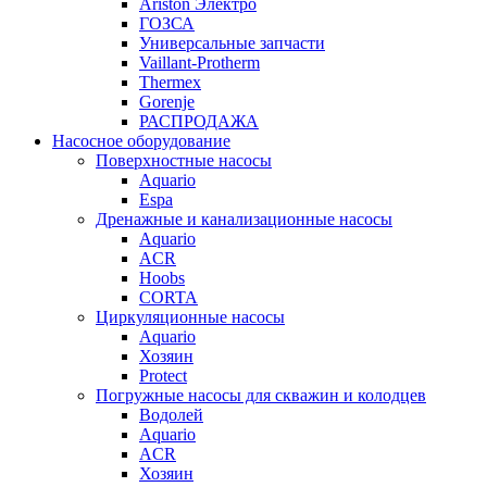
Ariston Электро
ГОЗСА
Универсальные запчасти
Vaillant-Protherm
Thermex
Gorenje
РАСПРОДАЖА
Насосное оборудование
Поверхностные насосы
Aquario
Espa
Дренажные и канализационные насосы
Aquario
ACR
Hoobs
CORTA
Циркуляционные насосы
Aquario
Хозяин
Protect
Погружные насосы для скважин и колодцев
Водолей
Aquario
ACR
Хозяин