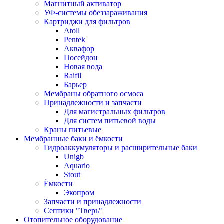
Магнитный активатор
УФ-системы обеззараживания
Картриджи для фильтров
Atoll
Pentek
Аквафор
Посейдон
Новая вода
Raifil
Барьер
Мембраны обратного осмоса
Принадлежности и запчасти
Для магистральных фильтров
Для систем питьевой воды
Краны питьевые
Мембранные баки и ёмкости
Гидроаккумуляторы и расширительные баки
Unigb
Aquario
Stout
Ёмкости
Экопром
Запчасти и принадлежности
Септики "Тверь"
Отопительное оборудование