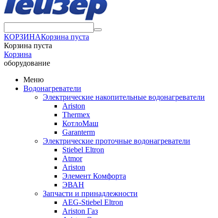
КОРЗИНА
Корзина пуста
Корзина пуста
Корзина
оборудование
Меню
Водонагреватели
Электрические накопительные водонагреватели
Ariston
Thermex
КотлоМаш
Garanterm
Электрические проточные водонагреватели
Stiebel Eltron
Atmor
Ariston
Элемент Комфорта
ЭВАН
Запчасти и принадлежности
AEG-Stiebel Eltron
Ariston Газ