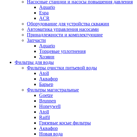
Насосные станции и насосы повышения давления
Aquario
Espa
ACR
Оборудование для устройства скважин
Автоматика управления насосами
Принадлежности и комплектующие
Запчасти
Aquario
Торцевые уплотнения
Хозяин
Фильтры для воды
Фильтры очистки питьевой воды
Atoll
Аквафор
Барьер
Фильтры магистральные
Goetze
Brunnen
Honeywell
Atoll
Raifil
Грязевые косые фильтры
Аквафор
Новая вода