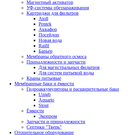
Магнитный активатор
УФ-системы обеззараживания
Картриджи для фильтров
Atoll
Pentek
Аквафор
Посейдон
Новая вода
Raifil
Барьер
Мембраны обратного осмоса
Принадлежности и запчасти
Для магистральных фильтров
Для систем питьевой воды
Краны питьевые
Мембранные баки и ёмкости
Гидроаккумуляторы и расширительные баки
Unigb
Aquario
Stout
Ёмкости
Экопром
Запчасти и принадлежности
Септики "Тверь"
Отопительное оборудование