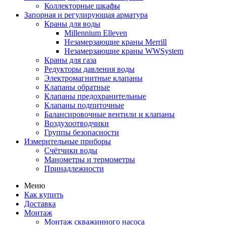
Коллекторные шкафы
Запорная и регулирующая арматура
Краны для воды
Millennium Elleven
Незамерзающие краны Merrill
Незамерзающие краны WWSystem
Краны для газа
Редукторы давления воды
Электромагнитные клапаны
Клапаны обратные
Клапаны предохранительные
Клапаны подпиточные
Балансировочные вентили и клапаны
Воздухоотводчики
Группы безопасности
Измерительные приборы
Счётчики воды
Манометры и термометры
Принадлежности
Меню
Как купить
Доставка
Монтаж
Монтаж скважинного насоса