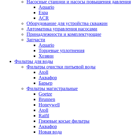
Насосные станции и насосы повышения давления
Aquario
Espa
ACR
Оборудование для устройства скважин
Автоматика управления насосами
Принадлежности и комплектующие
Запчасти
Aquario
Торцевые уплотнения
Хозяин
Фильтры для воды
Фильтры очистки питьевой воды
Atoll
Аквафор
Барьер
Фильтры магистральные
Goetze
Brunnen
Honeywell
Atoll
Raifil
Грязевые косые фильтры
Аквафор
Новая вода