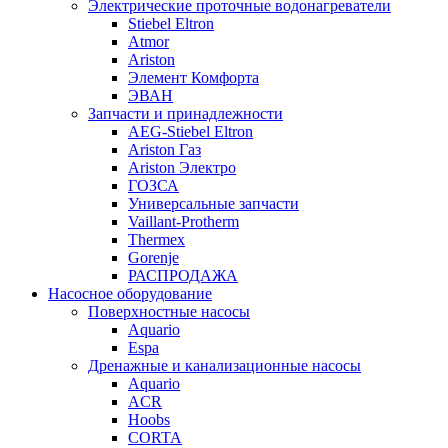
Электрические проточные водонагреватели
Stiebel Eltron
Atmor
Ariston
Элемент Комфорта
ЭВАН
Запчасти и принадлежности
AEG-Stiebel Eltron
Ariston Газ
Ariston Электро
ГОЗСА
Универсальные запчасти
Vaillant-Protherm
Thermex
Gorenje
РАСПРОДАЖА
Насосное оборудование
Поверхностные насосы
Aquario
Espa
Дренажные и канализационные насосы
Aquario
ACR
Hoobs
CORTA