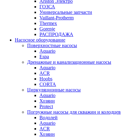
Ariston Электро
ГОЗСА
Универсальные запчасти
Vaillant-Protherm
Thermex
Gorenje
РАСПРОДАЖА
Насосное оборудование
Поверхностные насосы
Aquario
Espa
Дренажные и канализационные насосы
Aquario
ACR
Hoobs
CORTA
Циркуляционные насосы
Aquario
Хозяин
Protect
Погружные насосы для скважин и колодцев
Водолей
Aquario
ACR
Хозяин