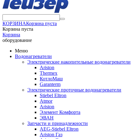
КОРЗИНА
Корзина пуста
Корзина пуста
Корзина
оборудование
Меню
Водонагреватели
Электрические накопительные водонагреватели
Ariston
Thermex
КотлоМаш
Garanterm
Электрические проточные водонагреватели
Stiebel Eltron
Atmor
Ariston
Элемент Комфорта
ЭВАН
Запчасти и принадлежности
AEG-Stiebel Eltron
Ariston Газ