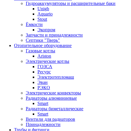
Гидроаккумуляторы и расширительные баки
Unigb
Aquario
Stout
Ёмкости
Экопром
Запчасти и принадлежности
Септики "Тверь"
Отопительное оборудование
Газовые котлы
Ariston
Электрические котлы
ГОЗСА
Ресурс
Электротепломаш
Эван
РЭКО
Электрические конвекторы
Радиаторы алюминиевые
Smart
Радиаторы биметаллические
Smart
Вентили для радиаторов
Принадлежности
Трубы и фитинги