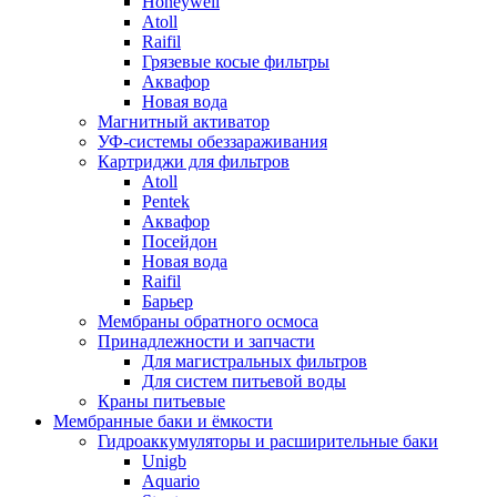
Honeywell
Atoll
Raifil
Грязевые косые фильтры
Аквафор
Новая вода
Магнитный активатор
УФ-системы обеззараживания
Картриджи для фильтров
Atoll
Pentek
Аквафор
Посейдон
Новая вода
Raifil
Барьер
Мембраны обратного осмоса
Принадлежности и запчасти
Для магистральных фильтров
Для систем питьевой воды
Краны питьевые
Мембранные баки и ёмкости
Гидроаккумуляторы и расширительные баки
Unigb
Aquario