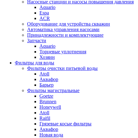
Насосные станции и насосы повышения давления
Aquario
Espa
ACR
Оборудование для устройства скважин
Автоматика управления насосами
Принадлежности и комплектующие
Запчасти
Aquario
Торцевые уплотнения
Хозяин
Фильтры для воды
Фильтры очистки питьевой воды
Atoll
Аквафор
Барьер
Фильтры магистральные
Goetze
Brunnen
Honeywell
Atoll
Raifil
Грязевые косые фильтры
Аквафор
Новая вода