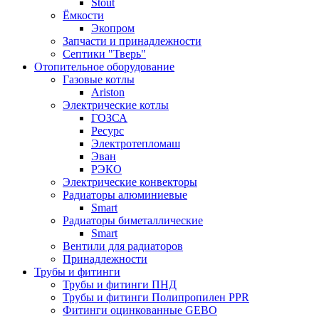
Stout
Ёмкости
Экопром
Запчасти и принадлежности
Септики "Тверь"
Отопительное оборудование
Газовые котлы
Ariston
Электрические котлы
ГОЗСА
Ресурс
Электротепломаш
Эван
РЭКО
Электрические конвекторы
Радиаторы алюминиевые
Smart
Радиаторы биметаллические
Smart
Вентили для радиаторов
Принадлежности
Трубы и фитинги
Трубы и фитинги ПНД
Трубы и фитинги Полипропилен PPR
Фитинги оцинкованные GEBO