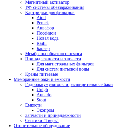
Магнитный активатор
УФ-системы обеззараживания
Картриджи для фильтров
Atoll
Pentek
Аквафор
Посейдон
Новая вода
Raifil
Барьер
Мембраны обратного осмоса
Принадлежности и запчасти
Для магистральных фильтров
Для систем питьевой воды
Краны питьевые
Мембранные баки и ёмкости
Гидроаккумуляторы и расширительные баки
Unigb
Aquario
Stout
Ёмкости
Экопром
Запчасти и принадлежности
Септики "Тверь"
Отопительное оборудование