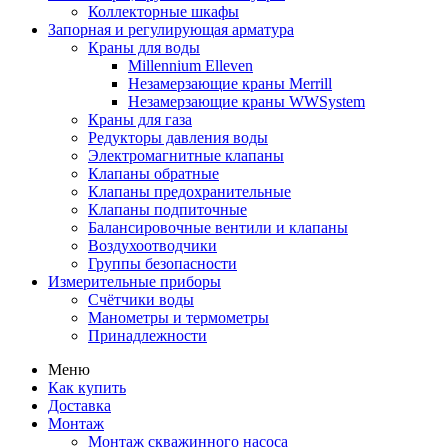
Коллекторные шкафы
Запорная и регулирующая арматура
Краны для воды
Millennium Elleven
Незамерзающие краны Merrill
Незамерзающие краны WWSystem
Краны для газа
Редукторы давления воды
Электромагнитные клапаны
Клапаны обратные
Клапаны предохранительные
Клапаны подпиточные
Балансировочные вентили и клапаны
Воздухоотводчики
Группы безопасности
Измерительные приборы
Счётчики воды
Манометры и термометры
Принадлежности
Меню
Как купить
Доставка
Монтаж
Монтаж скважинного насоса