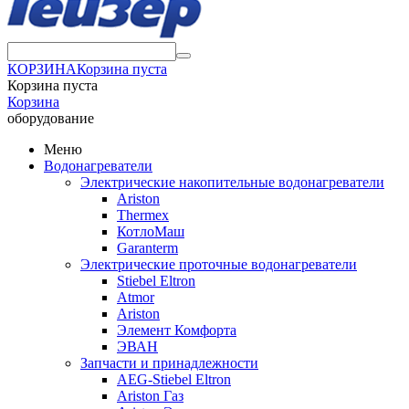
КОРЗИНА
Корзина пуста
Корзина пуста
Корзина
оборудование
Меню
Водонагреватели
Электрические накопительные водонагреватели
Ariston
Thermex
КотлоМаш
Garanterm
Электрические проточные водонагреватели
Stiebel Eltron
Atmor
Ariston
Элемент Комфорта
ЭВАН
Запчасти и принадлежности
AEG-Stiebel Eltron
Ariston Газ