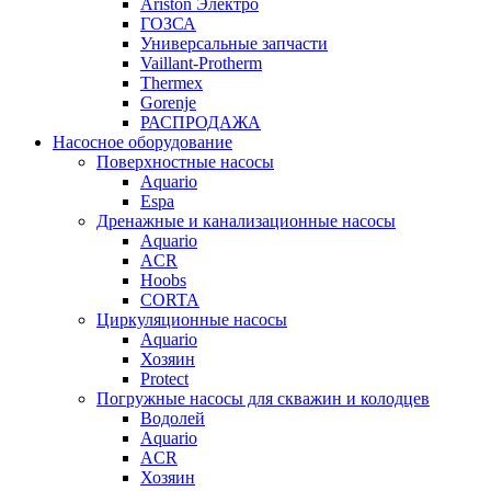
Ariston Электро
ГОЗСА
Универсальные запчасти
Vaillant-Protherm
Thermex
Gorenje
РАСПРОДАЖА
Насосное оборудование
Поверхностные насосы
Aquario
Espa
Дренажные и канализационные насосы
Aquario
ACR
Hoobs
CORTA
Циркуляционные насосы
Aquario
Хозяин
Protect
Погружные насосы для скважин и колодцев
Водолей
Aquario
ACR
Хозяин