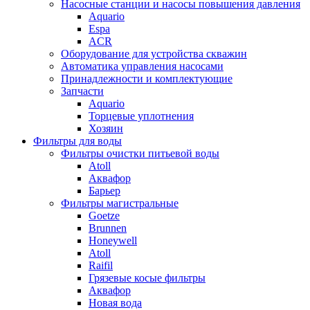
Насосные станции и насосы повышения давления
Aquario
Espa
ACR
Оборудование для устройства скважин
Автоматика управления насосами
Принадлежности и комплектующие
Запчасти
Aquario
Торцевые уплотнения
Хозяин
Фильтры для воды
Фильтры очистки питьевой воды
Atoll
Аквафор
Барьер
Фильтры магистральные
Goetze
Brunnen
Honeywell
Atoll
Raifil
Грязевые косые фильтры
Аквафор
Новая вода