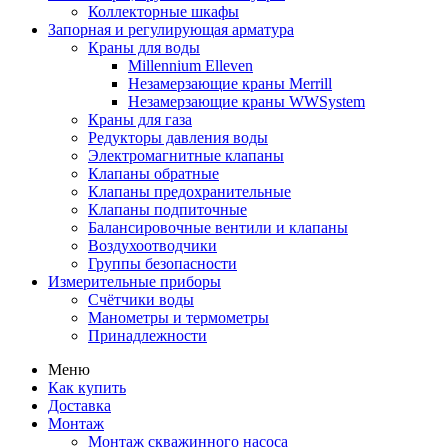
Коллекторные шкафы
Запорная и регулирующая арматура
Краны для воды
Millennium Elleven
Незамерзающие краны Merrill
Незамерзающие краны WWSystem
Краны для газа
Редукторы давления воды
Электромагнитные клапаны
Клапаны обратные
Клапаны предохранительные
Клапаны подпиточные
Балансировочные вентили и клапаны
Воздухоотводчики
Группы безопасности
Измерительные приборы
Счётчики воды
Манометры и термометры
Принадлежности
Меню
Как купить
Доставка
Монтаж
Монтаж скважинного насоса