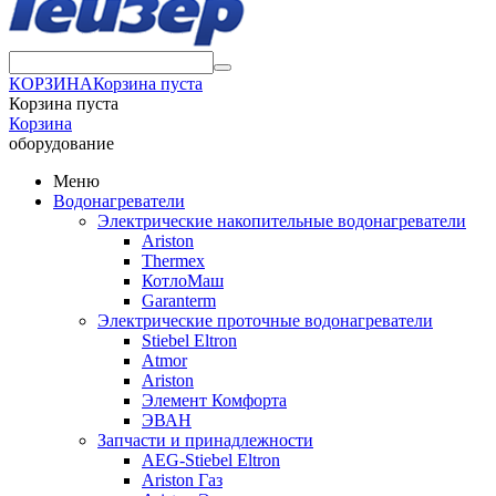
КОРЗИНА
Корзина пуста
Корзина пуста
Корзина
оборудование
Меню
Водонагреватели
Электрические накопительные водонагреватели
Ariston
Thermex
КотлоМаш
Garanterm
Электрические проточные водонагреватели
Stiebel Eltron
Atmor
Ariston
Элемент Комфорта
ЭВАН
Запчасти и принадлежности
AEG-Stiebel Eltron
Ariston Газ