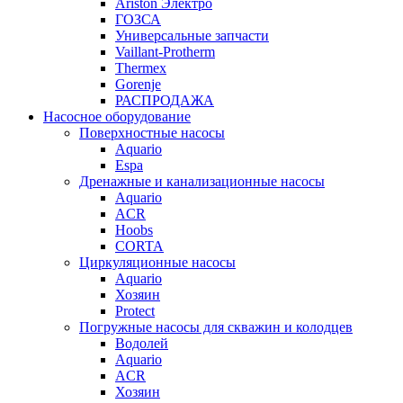
Ariston Электро
ГОЗСА
Универсальные запчасти
Vaillant-Protherm
Thermex
Gorenje
РАСПРОДАЖА
Насосное оборудование
Поверхностные насосы
Aquario
Espa
Дренажные и канализационные насосы
Aquario
ACR
Hoobs
CORTA
Циркуляционные насосы
Aquario
Хозяин
Protect
Погружные насосы для скважин и колодцев
Водолей
Aquario
ACR
Хозяин