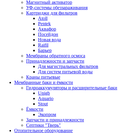
Магнитный активатор
УФ-системы обеззараживания
Картриджи для фильтров
Atoll
Pentek
Аквафор
Посейдон
Новая вода
Raifil
Барьер
Мембраны обратного осмоса
Принадлежности и запчасти
Для магистральных фильтров
Для систем питьевой воды
Краны питьевые
Мембранные баки и ёмкости
Гидроаккумуляторы и расширительные баки
Unigb
Aquario
Stout
Ёмкости
Экопром
Запчасти и принадлежности
Септики "Тверь"
Отопительное оборудование