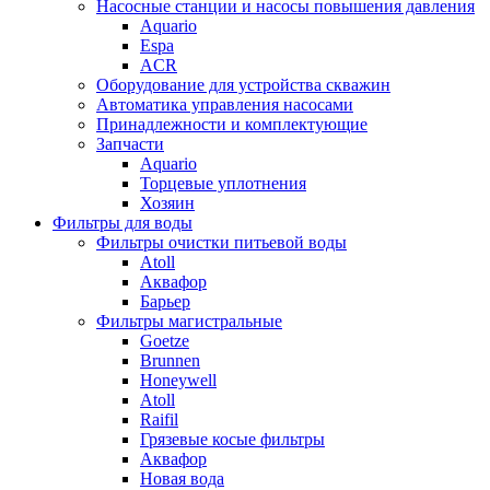
Насосные станции и насосы повышения давления
Aquario
Espa
ACR
Оборудование для устройства скважин
Автоматика управления насосами
Принадлежности и комплектующие
Запчасти
Aquario
Торцевые уплотнения
Хозяин
Фильтры для воды
Фильтры очистки питьевой воды
Atoll
Аквафор
Барьер
Фильтры магистральные
Goetze
Brunnen
Honeywell
Atoll
Raifil
Грязевые косые фильтры
Аквафор
Новая вода