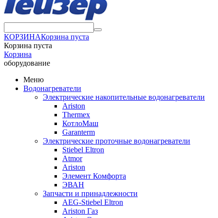
КОРЗИНА
Корзина пуста
Корзина пуста
Корзина
оборудование
Меню
Водонагреватели
Электрические накопительные водонагреватели
Ariston
Thermex
КотлоМаш
Garanterm
Электрические проточные водонагреватели
Stiebel Eltron
Atmor
Ariston
Элемент Комфорта
ЭВАН
Запчасти и принадлежности
AEG-Stiebel Eltron
Ariston Газ