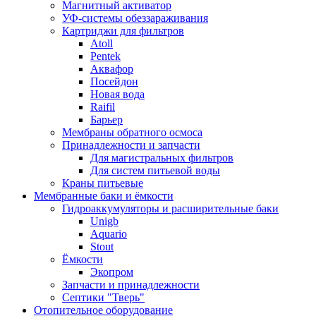
Магнитный активатор
УФ-системы обеззараживания
Картриджи для фильтров
Atoll
Pentek
Аквафор
Посейдон
Новая вода
Raifil
Барьер
Мембраны обратного осмоса
Принадлежности и запчасти
Для магистральных фильтров
Для систем питьевой воды
Краны питьевые
Мембранные баки и ёмкости
Гидроаккумуляторы и расширительные баки
Unigb
Aquario
Stout
Ёмкости
Экопром
Запчасти и принадлежности
Септики "Тверь"
Отопительное оборудование