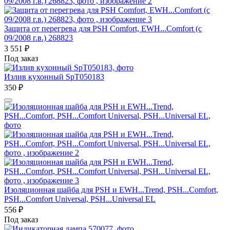
Защита от перегрева для PSH Comfort, EWH...Comfort (с
09/2008 г.в.) 268823
3 551
₽
Под заказ
Излив кухонный SpT050183
350
₽
Изоляционная шайба для PSH и EWH...Trend, PSH...Comfort,
PSH...Comfort Universal, PSH...Universal EL
556
₽
Под заказ