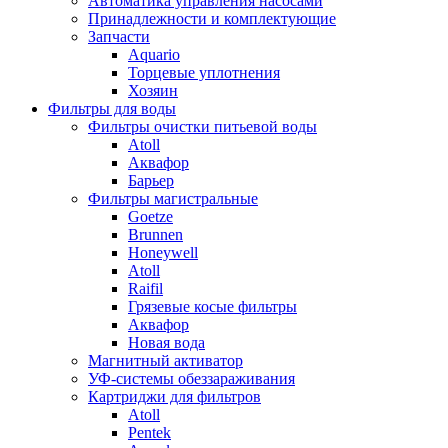
Автоматика управления насосами
Принадлежности и комплектующие
Запчасти
Aquario
Торцевые уплотнения
Хозяин
Фильтры для воды
Фильтры очистки питьевой воды
Atoll
Аквафор
Барьер
Фильтры магистральные
Goetze
Brunnen
Honeywell
Atoll
Raifil
Грязевые косые фильтры
Аквафор
Новая вода
Магнитный активатор
УФ-системы обеззараживания
Картриджи для фильтров
Atoll
Pentek