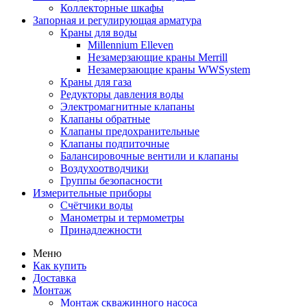
Коллекторные шкафы
Запорная и регулирующая арматура
Краны для воды
Millennium Elleven
Незамерзающие краны Merrill
Незамерзающие краны WWSystem
Краны для газа
Редукторы давления воды
Электромагнитные клапаны
Клапаны обратные
Клапаны предохранительные
Клапаны подпиточные
Балансировочные вентили и клапаны
Воздухоотводчики
Группы безопасности
Измерительные приборы
Счётчики воды
Манометры и термометры
Принадлежности
Меню
Как купить
Доставка
Монтаж
Монтаж скважинного насоса