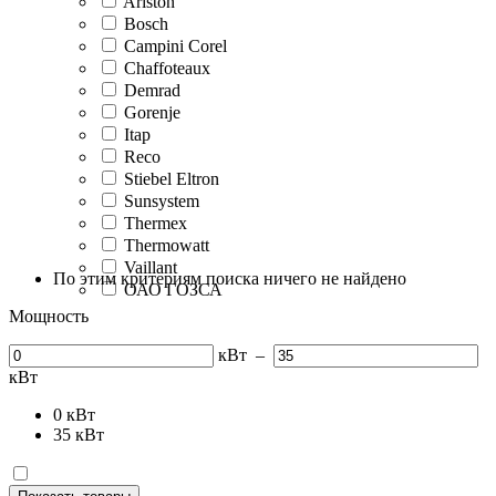
Ariston
Bosch
Campini Corel
Chaffoteaux
Demrad
Gorenje
Itap
Reco
Stiebel Eltron
Sunsystem
Thermex
Thermowatt
Vaillant
По этим критериям поиска ничего не найдено
ОАО ГОЗСА
Мощность
кВт
–
кВт
0
кВт
35
кВт