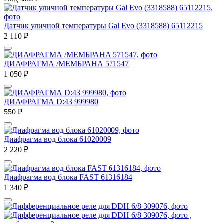
Датчик уличной температуры Gal Evo (3318588) 65112215
2 110
₽
ДИАФРАГМА /МЕМБРАНА 571547
1 050
₽
ДИАФРАГМА D:43 999980
550
₽
Диафрагма вод блока 61020009
2 220
₽
Диафрагма вод блока FAST 61316184
1 340
₽