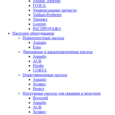
Ariston Электро
ГОЗСА
Универсальные запчасти
Vaillant-Protherm
Thermex
Gorenje
РАСПРОДАЖА
Насосное оборудование
Поверхностные насосы
Aquario
Espa
Дренажные и канализационные насосы
Aquario
ACR
Hoobs
CORTA
Циркуляционные насосы
Aquario
Хозяин
Protect
Погружные насосы для скважин и колодцев
Водолей
Aquario
ACR
Хозяин