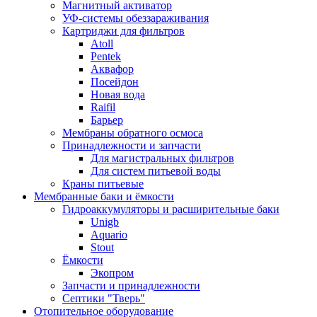
Магнитный активатор
УФ-системы обеззараживания
Картриджи для фильтров
Atoll
Pentek
Аквафор
Посейдон
Новая вода
Raifil
Барьер
Мембраны обратного осмоса
Принадлежности и запчасти
Для магистральных фильтров
Для систем питьевой воды
Краны питьевые
Мембранные баки и ёмкости
Гидроаккумуляторы и расширительные баки
Unigb
Aquario
Stout
Ёмкости
Экопром
Запчасти и принадлежности
Септики "Тверь"
Отопительное оборудование