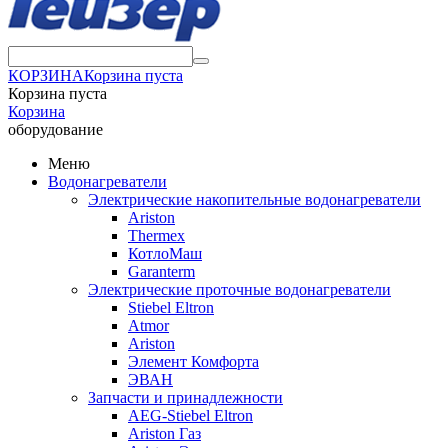
КОРЗИНА
Корзина пуста
Корзина пуста
Корзина
оборудование
Меню
Водонагреватели
Электрические накопительные водонагреватели
Ariston
Thermex
КотлоМаш
Garanterm
Электрические проточные водонагреватели
Stiebel Eltron
Atmor
Ariston
Элемент Комфорта
ЭВАН
Запчасти и принадлежности
AEG-Stiebel Eltron
Ariston Газ