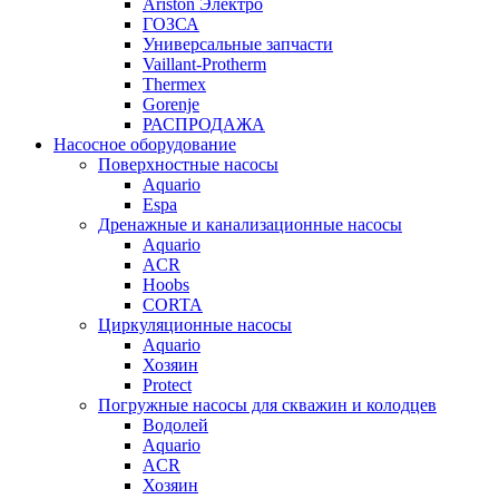
Ariston Электро
ГОЗСА
Универсальные запчасти
Vaillant-Protherm
Thermex
Gorenje
РАСПРОДАЖА
Насосное оборудование
Поверхностные насосы
Aquario
Espa
Дренажные и канализационные насосы
Aquario
ACR
Hoobs
CORTA
Циркуляционные насосы
Aquario
Хозяин
Protect
Погружные насосы для скважин и колодцев
Водолей
Aquario
ACR
Хозяин