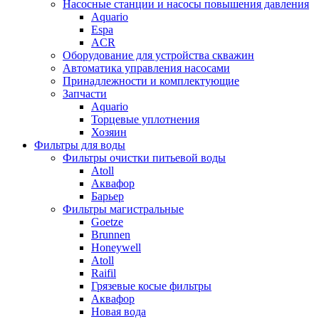
Насосные станции и насосы повышения давления
Aquario
Espa
ACR
Оборудование для устройства скважин
Автоматика управления насосами
Принадлежности и комплектующие
Запчасти
Aquario
Торцевые уплотнения
Хозяин
Фильтры для воды
Фильтры очистки питьевой воды
Atoll
Аквафор
Барьер
Фильтры магистральные
Goetze
Brunnen
Honeywell
Atoll
Raifil
Грязевые косые фильтры
Аквафор
Новая вода