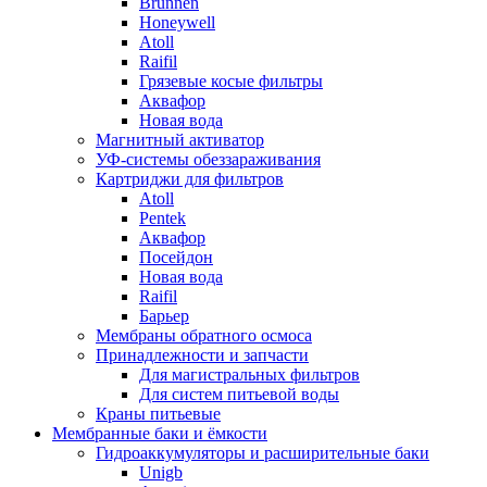
Brunnen
Honeywell
Atoll
Raifil
Грязевые косые фильтры
Аквафор
Новая вода
Магнитный активатор
УФ-системы обеззараживания
Картриджи для фильтров
Atoll
Pentek
Аквафор
Посейдон
Новая вода
Raifil
Барьер
Мембраны обратного осмоса
Принадлежности и запчасти
Для магистральных фильтров
Для систем питьевой воды
Краны питьевые
Мембранные баки и ёмкости
Гидроаккумуляторы и расширительные баки
Unigb