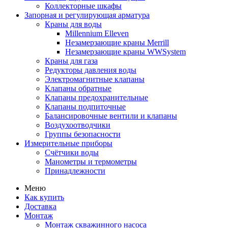
Коллекторные шкафы
Запорная и регулирующая арматура
Краны для воды
Millennium Elleven
Незамерзающие краны Merrill
Незамерзающие краны WWSystem
Краны для газа
Редукторы давления воды
Электромагнитные клапаны
Клапаны обратные
Клапаны предохранительные
Клапаны подпиточные
Балансировочные вентили и клапаны
Воздухоотводчики
Группы безопасности
Измерительные приборы
Счётчики воды
Манометры и термометры
Принадлежности
Меню
Как купить
Доставка
Монтаж
Монтаж скважинного насоса