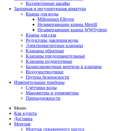
Коллекторные шкафы
Запорная и регулирующая арматура
Краны для воды
Millennium Elleven
Незамерзающие краны Merrill
Незамерзающие краны WWSystem
Краны для газа
Редукторы давления воды
Электромагнитные клапаны
Клапаны обратные
Клапаны предохранительные
Клапаны подпиточные
Балансировочные вентили и клапаны
Воздухоотводчики
Группы безопасности
Измерительные приборы
Счётчики воды
Манометры и термометры
Принадлежности
Меню
Как купить
Доставка
Монтаж
Монтаж скважинного насоса