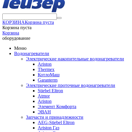
КОРЗИНА
Корзина пуста
Корзина пуста
Корзина
оборудование
Меню
Водонагреватели
Электрические накопительные водонагреватели
Ariston
Thermex
КотлоМаш
Garanterm
Электрические проточные водонагреватели
Stiebel Eltron
Atmor
Ariston
Элемент Комфорта
ЭВАН
Запчасти и принадлежности
AEG-Stiebel Eltron
Ariston Газ