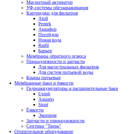
Магнитный активатор
УФ-системы обеззараживания
Картриджи для фильтров
Atoll
Pentek
Аквафор
Посейдон
Новая вода
Raifil
Барьер
Мембраны обратного осмоса
Принадлежности и запчасти
Для магистральных фильтров
Для систем питьевой воды
Краны питьевые
Мембранные баки и ёмкости
Гидроаккумуляторы и расширительные баки
Unigb
Aquario
Stout
Ёмкости
Экопром
Запчасти и принадлежности
Септики "Тверь"
Отопительное оборудование