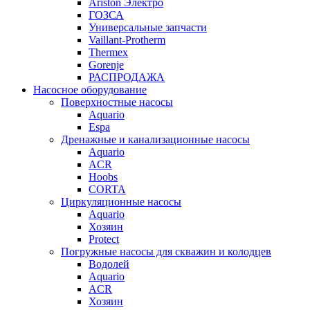
Ariston Электро
ГОЗСА
Универсальные запчасти
Vaillant-Protherm
Thermex
Gorenje
РАСПРОДАЖА
Насосное оборудование
Поверхностные насосы
Aquario
Espa
Дренажные и канализационные насосы
Aquario
ACR
Hoobs
CORTA
Циркуляционные насосы
Aquario
Хозяин
Protect
Погружные насосы для скважин и колодцев
Водолей
Aquario
ACR
Хозяин