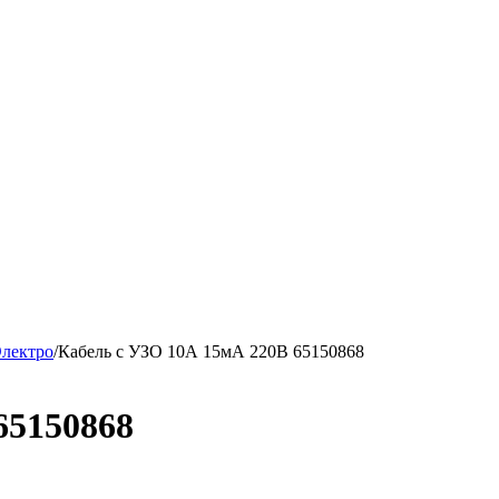
Электро
/
Кабель с УЗО 10А 15мА 220В 65150868
65150868