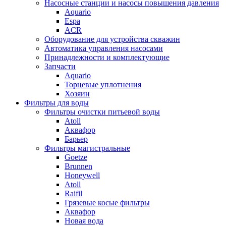
Насосные станции и насосы повышения давления
Aquario
Espa
ACR
Оборудование для устройства скважин
Автоматика управления насосами
Принадлежности и комплектующие
Запчасти
Aquario
Торцевые уплотнения
Хозяин
Фильтры для воды
Фильтры очистки питьевой воды
Atoll
Аквафор
Барьер
Фильтры магистральные
Goetze
Brunnen
Honeywell
Atoll
Raifil
Грязевые косые фильтры
Аквафор
Новая вода