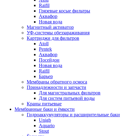
Raifil
Грязевые косые фильтры
Аквафор
Новая вода
Магнитный активатор
УФ-системы обеззараживания
Картриджи для фильтров
Atoll
Pentek
Аквафор
Посейдон
Новая вода
Raifil
Барьер
Мембраны обратного осмоса
Принадлежности и запчасти
Для магистральных фильтров
Для систем питьевой воды
Краны питьевые
Мембранные баки и ёмкости
Гидроаккумуляторы и расширительные баки
Unigb
Aquario
Stout