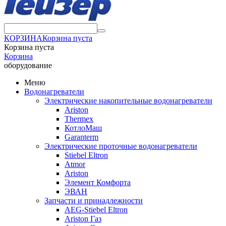
КОРЗИНА
Корзина пуста
Корзина пуста
Корзина
оборудование
Меню
Водонагреватели
Электрические накопительные водонагреватели
Ariston
Thermex
КотлоМаш
Garanterm
Электрические проточные водонагреватели
Stiebel Eltron
Atmor
Ariston
Элемент Комфорта
ЭВАН
Запчасти и принадлежности
AEG-Stiebel Eltron
Ariston Газ