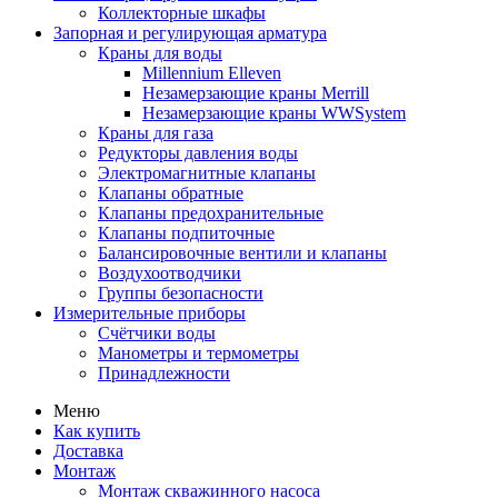
Коллекторные шкафы
Запорная и регулирующая арматура
Краны для воды
Millennium Elleven
Незамерзающие краны Merrill
Незамерзающие краны WWSystem
Краны для газа
Редукторы давления воды
Электромагнитные клапаны
Клапаны обратные
Клапаны предохранительные
Клапаны подпиточные
Балансировочные вентили и клапаны
Воздухоотводчики
Группы безопасности
Измерительные приборы
Счётчики воды
Манометры и термометры
Принадлежности
Меню
Как купить
Доставка
Монтаж
Монтаж скважинного насоса