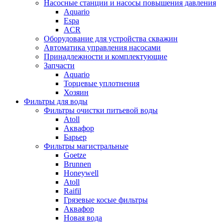
Насосные станции и насосы повышения давления
Aquario
Espa
ACR
Оборудование для устройства скважин
Автоматика управления насосами
Принадлежности и комплектующие
Запчасти
Aquario
Торцевые уплотнения
Хозяин
Фильтры для воды
Фильтры очистки питьевой воды
Atoll
Аквафор
Барьер
Фильтры магистральные
Goetze
Brunnen
Honeywell
Atoll
Raifil
Грязевые косые фильтры
Аквафор
Новая вода