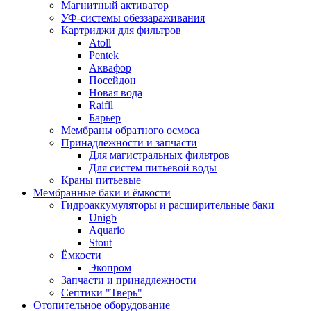
Магнитный активатор
УФ-системы обеззараживания
Картриджи для фильтров
Atoll
Pentek
Аквафор
Посейдон
Новая вода
Raifil
Барьер
Мембраны обратного осмоса
Принадлежности и запчасти
Для магистральных фильтров
Для систем питьевой воды
Краны питьевые
Мембранные баки и ёмкости
Гидроаккумуляторы и расширительные баки
Unigb
Aquario
Stout
Ёмкости
Экопром
Запчасти и принадлежности
Септики "Тверь"
Отопительное оборудование