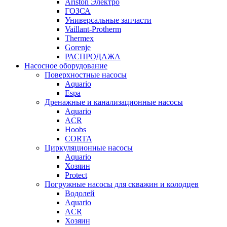
Ariston Электро
ГОЗСА
Универсальные запчасти
Vaillant-Protherm
Thermex
Gorenje
РАСПРОДАЖА
Насосное оборудование
Поверхностные насосы
Aquario
Espa
Дренажные и канализационные насосы
Aquario
ACR
Hoobs
CORTA
Циркуляционные насосы
Aquario
Хозяин
Protect
Погружные насосы для скважин и колодцев
Водолей
Aquario
ACR
Хозяин