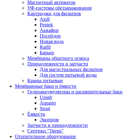
Магнитный активатор
УФ-системы обеззараживания
Картриджи для фильтров
Atoll
Pentek
Аквафор
Посейдон
Новая вода
Raifil
Барьер
Мембраны обратного осмоса
Принадлежности и запчасти
Для магистральных фильтров
Для систем питьевой воды
Краны питьевые
Мембранные баки и ёмкости
Гидроаккумуляторы и расширительные баки
Unigb
Aquario
Stout
Ёмкости
Экопром
Запчасти и принадлежности
Септики "Тверь"
Отопительное оборудование