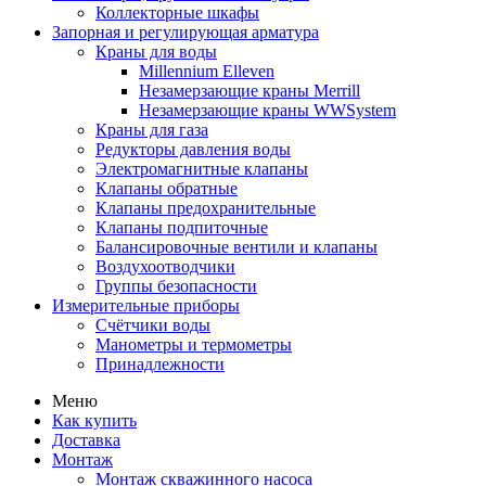
Коллекторные шкафы
Запорная и регулирующая арматура
Краны для воды
Millennium Elleven
Незамерзающие краны Merrill
Незамерзающие краны WWSystem
Краны для газа
Редукторы давления воды
Электромагнитные клапаны
Клапаны обратные
Клапаны предохранительные
Клапаны подпиточные
Балансировочные вентили и клапаны
Воздухоотводчики
Группы безопасности
Измерительные приборы
Счётчики воды
Манометры и термометры
Принадлежности
Меню
Как купить
Доставка
Монтаж
Монтаж скважинного насоса