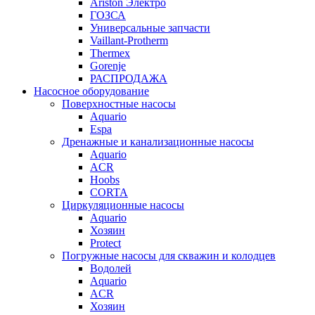
Ariston Электро
ГОЗСА
Универсальные запчасти
Vaillant-Protherm
Thermex
Gorenje
РАСПРОДАЖА
Насосное оборудование
Поверхностные насосы
Aquario
Espa
Дренажные и канализационные насосы
Aquario
ACR
Hoobs
CORTA
Циркуляционные насосы
Aquario
Хозяин
Protect
Погружные насосы для скважин и колодцев
Водолей
Aquario
ACR
Хозяин