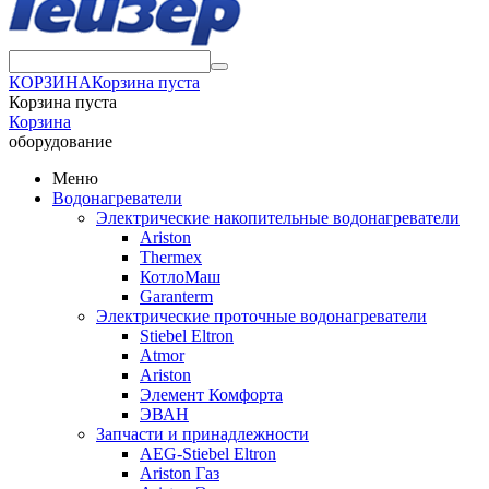
КОРЗИНА
Корзина пуста
Корзина пуста
Корзина
оборудование
Меню
Водонагреватели
Электрические накопительные водонагреватели
Ariston
Thermex
КотлоМаш
Garanterm
Электрические проточные водонагреватели
Stiebel Eltron
Atmor
Ariston
Элемент Комфорта
ЭВАН
Запчасти и принадлежности
AEG-Stiebel Eltron
Ariston Газ