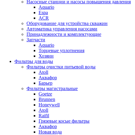
Насосные станции и насосы повышения давления
Aquario
Espa
ACR
Оборудование для устройства скважин
Автоматика управления насосами
Принадлежности и комплектующие
Запчасти
Aquario
Торцевые уплотнения
Хозяин
Фильтры для воды
Фильтры очистки питьевой воды
Atoll
Аквафор
Барьер
Фильтры магистральные
Goetze
Brunnen
Honeywell
Atoll
Raifil
Грязевые косые фильтры
Аквафор
Новая вода