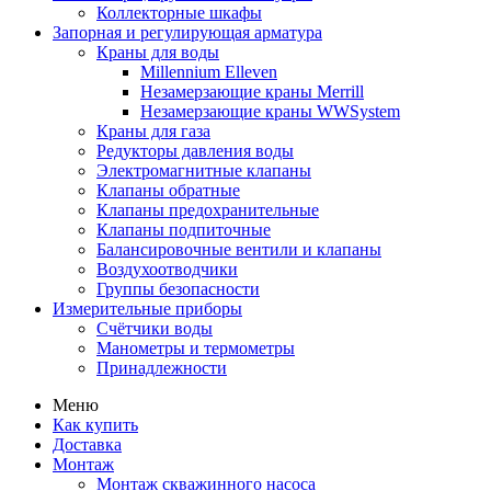
Коллекторные шкафы
Запорная и регулирующая арматура
Краны для воды
Millennium Elleven
Незамерзающие краны Merrill
Незамерзающие краны WWSystem
Краны для газа
Редукторы давления воды
Электромагнитные клапаны
Клапаны обратные
Клапаны предохранительные
Клапаны подпиточные
Балансировочные вентили и клапаны
Воздухоотводчики
Группы безопасности
Измерительные приборы
Счётчики воды
Манометры и термометры
Принадлежности
Меню
Как купить
Доставка
Монтаж
Монтаж скважинного насоса