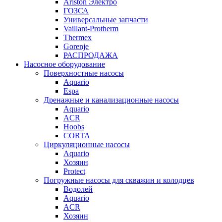
Ariston Электро
ГОЗСА
Универсальные запчасти
Vaillant-Protherm
Thermex
Gorenje
РАСПРОДАЖА
Насосное оборудование
Поверхностные насосы
Aquario
Espa
Дренажные и канализационные насосы
Aquario
ACR
Hoobs
CORTA
Циркуляционные насосы
Aquario
Хозяин
Protect
Погружные насосы для скважин и колодцев
Водолей
Aquario
ACR
Хозяин