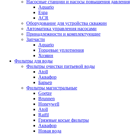
Насосные станции и насосы повышения давления
Aquario
Espa
ACR
Оборудование для устройства скважин
Автоматика управления насосами
Принадлежности и комплектующие
Запчасти
Aquario
Торцевые уплотнения
Хозяин
Фильтры для воды
Фильтры очистки питьевой воды
Atoll
Аквафор
Барьер
Фильтры магистральные
Goetze
Brunnen
Honeywell
Atoll
Raifil
Грязевые косые фильтры
Аквафор
Новая вода