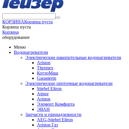
КОРЗИНА
Корзина пуста
Корзина пуста
Корзина
оборудование
Меню
Водонагреватели
Электрические накопительные водонагреватели
Ariston
Thermex
КотлоМаш
Garanterm
Электрические проточные водонагреватели
Stiebel Eltron
Atmor
Ariston
Элемент Комфорта
ЭВАН
Запчасти и принадлежности
AEG-Stiebel Eltron
Ariston Газ