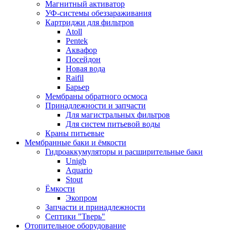
Магнитный активатор
УФ-системы обеззараживания
Картриджи для фильтров
Atoll
Pentek
Аквафор
Посейдон
Новая вода
Raifil
Барьер
Мембраны обратного осмоса
Принадлежности и запчасти
Для магистральных фильтров
Для систем питьевой воды
Краны питьевые
Мембранные баки и ёмкости
Гидроаккумуляторы и расширительные баки
Unigb
Aquario
Stout
Ёмкости
Экопром
Запчасти и принадлежности
Септики "Тверь"
Отопительное оборудование