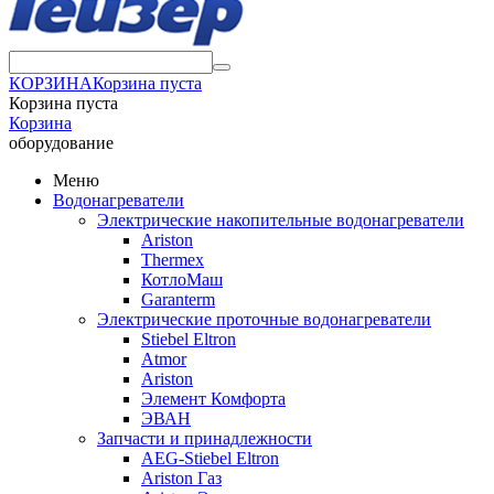
КОРЗИНА
Корзина пуста
Корзина пуста
Корзина
оборудование
Меню
Водонагреватели
Электрические накопительные водонагреватели
Ariston
Thermex
КотлоМаш
Garanterm
Электрические проточные водонагреватели
Stiebel Eltron
Atmor
Ariston
Элемент Комфорта
ЭВАН
Запчасти и принадлежности
AEG-Stiebel Eltron
Ariston Газ