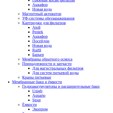
Грязевые косые фильтры
Аквафор
Новая вода
Магнитный активатор
УФ-системы обеззараживания
Картриджи для фильтров
Atoll
Pentek
Аквафор
Посейдон
Новая вода
Raifil
Барьер
Мембраны обратного осмоса
Принадлежности и запчасти
Для магистральных фильтров
Для систем питьевой воды
Краны питьевые
Мембранные баки и ёмкости
Гидроаккумуляторы и расширительные баки
Unigb
Aquario
Stout
Ёмкости
Экопром