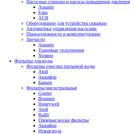
Насосные станции и насосы повышения давления
Aquario
Espa
ACR
Оборудование для устройства скважин
Автоматика управления насосами
Принадлежности и комплектующие
Запчасти
Aquario
Торцевые уплотнения
Хозяин
Фильтры для воды
Фильтры очистки питьевой воды
Atoll
Аквафор
Барьер
Фильтры магистральные
Goetze
Brunnen
Honeywell
Atoll
Raifil
Грязевые косые фильтры
Аквафор
Новая вода