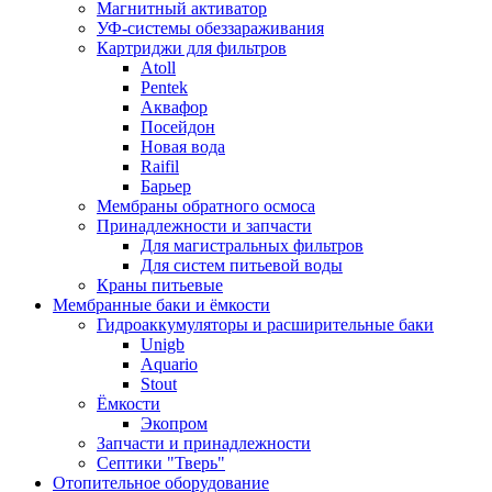
Магнитный активатор
УФ-системы обеззараживания
Картриджи для фильтров
Atoll
Pentek
Аквафор
Посейдон
Новая вода
Raifil
Барьер
Мембраны обратного осмоса
Принадлежности и запчасти
Для магистральных фильтров
Для систем питьевой воды
Краны питьевые
Мембранные баки и ёмкости
Гидроаккумуляторы и расширительные баки
Unigb
Aquario
Stout
Ёмкости
Экопром
Запчасти и принадлежности
Септики "Тверь"
Отопительное оборудование