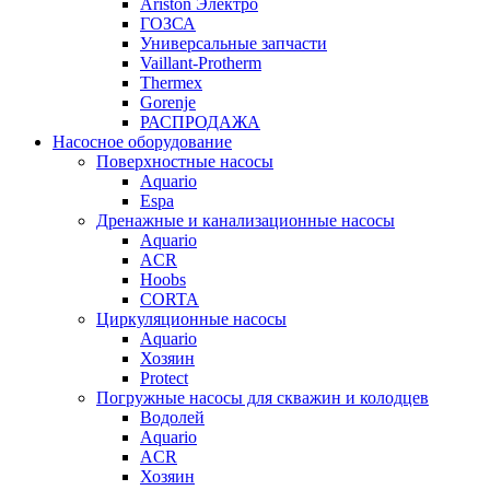
Ariston Электро
ГОЗСА
Универсальные запчасти
Vaillant-Protherm
Thermex
Gorenje
РАСПРОДАЖА
Насосное оборудование
Поверхностные насосы
Aquario
Espa
Дренажные и канализационные насосы
Aquario
ACR
Hoobs
CORTA
Циркуляционные насосы
Aquario
Хозяин
Protect
Погружные насосы для скважин и колодцев
Водолей
Aquario
ACR
Хозяин