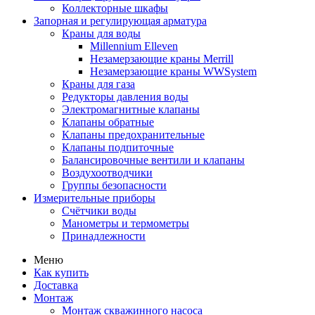
Коллекторные шкафы
Запорная и регулирующая арматура
Краны для воды
Millennium Elleven
Незамерзающие краны Merrill
Незамерзающие краны WWSystem
Краны для газа
Редукторы давления воды
Электромагнитные клапаны
Клапаны обратные
Клапаны предохранительные
Клапаны подпиточные
Балансировочные вентили и клапаны
Воздухоотводчики
Группы безопасности
Измерительные приборы
Счётчики воды
Манометры и термометры
Принадлежности
Меню
Как купить
Доставка
Монтаж
Монтаж скважинного насоса