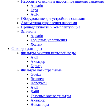
Насосные станции и насосы повышения давления
Aquario
Espa
ACR
Оборудование для устройства скважин
Автоматика управления насосами
Принадлежности и комплектующие
Запчасти
Aquario
Торцевые уплотнения
Хозяин
Фильтры для воды
Фильтры очистки питьевой воды
Atoll
Аквафор
Барьер
Фильтры магистральные
Goetze
Brunnen
Honeywell
Atoll
Raifil
Грязевые косые фильтры
Аквафор
Новая вода