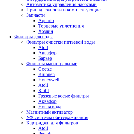
Автоматика управления насосами
Принадлежности и комплектующие
Запчасти
Aquario
Торцевые уплотнения
Хозяин
Фильтры для воды
Фильтры очистки питьевой воды
Atoll
Аквафор
Барьер
Фильтры магистральные
Goetze
Brunnen
Honeywell
Atoll
Raifil
Грязевые косые фильтры
Аквафор
Новая вода
Магнитный активатор
УФ-системы обеззараживания
Картриджи для фильтров
Atoll
Pentek