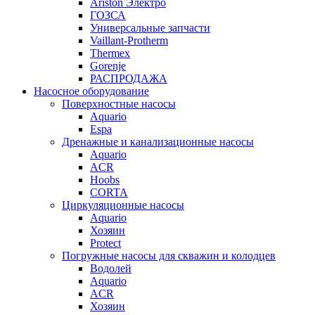
Ariston Электро
ГОЗСА
Универсальные запчасти
Vaillant-Protherm
Thermex
Gorenje
РАСПРОДАЖА
Насосное оборудование
Поверхностные насосы
Aquario
Espa
Дренажные и канализационные насосы
Aquario
ACR
Hoobs
CORTA
Циркуляционные насосы
Aquario
Хозяин
Protect
Погружные насосы для скважин и колодцев
Водолей
Aquario
ACR
Хозяин