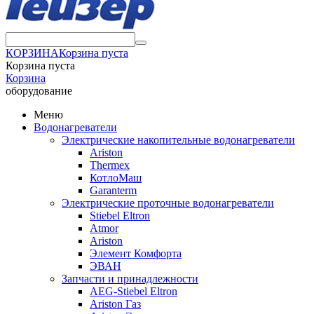
КОРЗИНА
Корзина пуста
Корзина пуста
Корзина
оборудование
Меню
Водонагреватели
Электрические накопительные водонагреватели
Ariston
Thermex
КотлоМаш
Garanterm
Электрические проточные водонагреватели
Stiebel Eltron
Atmor
Ariston
Элемент Комфорта
ЭВАН
Запчасти и принадлежности
AEG-Stiebel Eltron
Ariston Газ