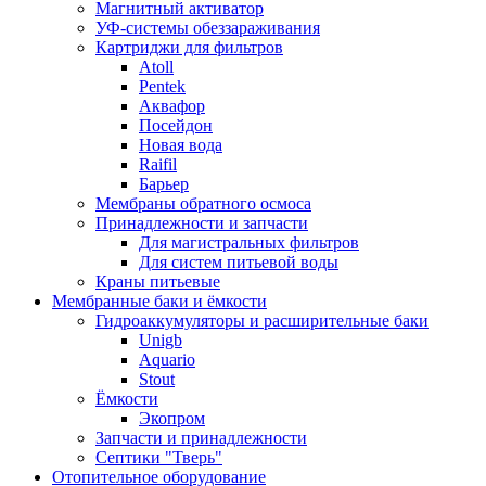
Магнитный активатор
УФ-системы обеззараживания
Картриджи для фильтров
Atoll
Pentek
Аквафор
Посейдон
Новая вода
Raifil
Барьер
Мембраны обратного осмоса
Принадлежности и запчасти
Для магистральных фильтров
Для систем питьевой воды
Краны питьевые
Мембранные баки и ёмкости
Гидроаккумуляторы и расширительные баки
Unigb
Aquario
Stout
Ёмкости
Экопром
Запчасти и принадлежности
Септики "Тверь"
Отопительное оборудование