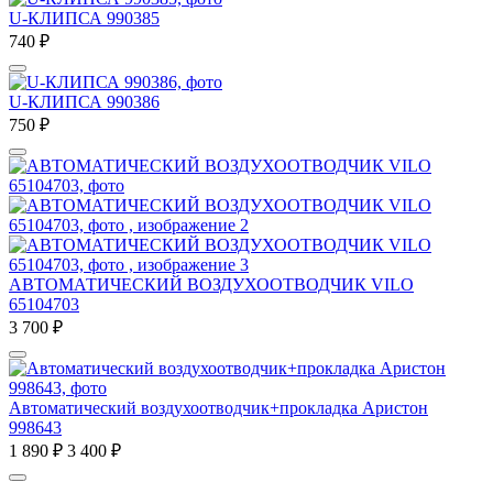
U-КЛИПСА 990385
740
₽
U-КЛИПСА 990386
750
₽
АВТОМАТИЧЕСКИЙ ВОЗДУХООТВОДЧИК VILO
65104703
3 700
₽
Автоматический воздухоотводчик+прокладка Аристон
998643
1 890
₽
3 400
₽