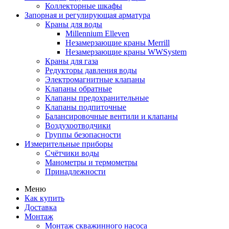
Коллекторные шкафы
Запорная и регулирующая арматура
Краны для воды
Millennium Elleven
Незамерзающие краны Merrill
Незамерзающие краны WWSystem
Краны для газа
Редукторы давления воды
Электромагнитные клапаны
Клапаны обратные
Клапаны предохранительные
Клапаны подпиточные
Балансировочные вентили и клапаны
Воздухоотводчики
Группы безопасности
Измерительные приборы
Счётчики воды
Манометры и термометры
Принадлежности
Меню
Как купить
Доставка
Монтаж
Монтаж скважинного насоса