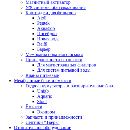
Магнитный активатор
УФ-системы обеззараживания
Картриджи для фильтров
Atoll
Pentek
Аквафор
Посейдон
Новая вода
Raifil
Барьер
Мембраны обратного осмоса
Принадлежности и запчасти
Для магистральных фильтров
Для систем питьевой воды
Краны питьевые
Мембранные баки и ёмкости
Гидроаккумуляторы и расширительные баки
Unigb
Aquario
Stout
Ёмкости
Экопром
Запчасти и принадлежности
Септики "Тверь"
Отопительное оборудование