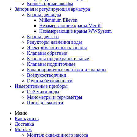
Коллекторные шкафы
Запорная и регулирующая арматура
Краны для воды
Millennium Elleven
Незамерзающие краны Merrill
Незамерзающие краны WWSystem
Краны для газа
Редукторы давления воды
Электромагнитные клапаны
Клапаны обратные
Клапаны предохранительные
Клапаны подпиточные
Балансировочные вентили и клапаны
Воздухоотводчики
Группы безопасности
Измерительные приборы
Счётчики воды
Манометры и термометры
Принадлежности
Меню
Как купить
Доставка
Монтаж
Монтаж скважинного насоса