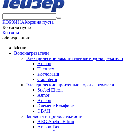
КОРЗИНА
Корзина пуста
Корзина пуста
Корзина
оборудование
Меню
Водонагреватели
Электрические накопительные водонагреватели
Ariston
Thermex
КотлоМаш
Garanterm
Электрические проточные водонагреватели
Stiebel Eltron
Atmor
Ariston
Элемент Комфорта
ЭВАН
Запчасти и принадлежности
AEG-Stiebel Eltron
Ariston Газ