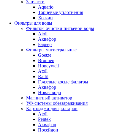
Запчасти
Aquario
Торцевые уплотнения
Хозяин
Фильтры для воды
Фильтры очистки питьевой воды
Atoll
Аквафор
Барьер
Фильтры магистральные
Goetze
Brunnen
Honeywell
Atoll
Raifil
Грязевые косые фильтры
Аквафор
Новая вода
Магнитный активатор
УФ-системы обеззараживания
Картриджи для фильтров
Atoll
Pentek
Аквафор
Посейдон