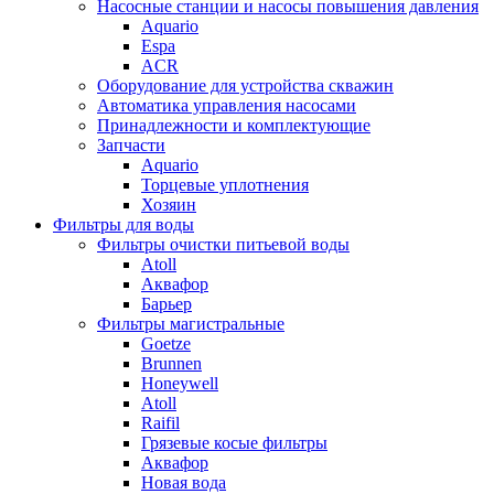
Насосные станции и насосы повышения давления
Aquario
Espa
ACR
Оборудование для устройства скважин
Автоматика управления насосами
Принадлежности и комплектующие
Запчасти
Aquario
Торцевые уплотнения
Хозяин
Фильтры для воды
Фильтры очистки питьевой воды
Atoll
Аквафор
Барьер
Фильтры магистральные
Goetze
Brunnen
Honeywell
Atoll
Raifil
Грязевые косые фильтры
Аквафор
Новая вода