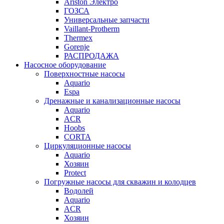
Ariston Электро
ГОЗСА
Универсальные запчасти
Vaillant-Protherm
Thermex
Gorenje
РАСПРОДАЖА
Насосное оборудование
Поверхностные насосы
Aquario
Espa
Дренажные и канализационные насосы
Aquario
ACR
Hoobs
CORTA
Циркуляционные насосы
Aquario
Хозяин
Protect
Погружные насосы для скважин и колодцев
Водолей
Aquario
ACR
Хозяин