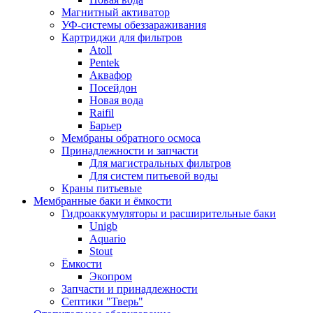
Магнитный активатор
УФ-системы обеззараживания
Картриджи для фильтров
Atoll
Pentek
Аквафор
Посейдон
Новая вода
Raifil
Барьер
Мембраны обратного осмоса
Принадлежности и запчасти
Для магистральных фильтров
Для систем питьевой воды
Краны питьевые
Мембранные баки и ёмкости
Гидроаккумуляторы и расширительные баки
Unigb
Aquario
Stout
Ёмкости
Экопром
Запчасти и принадлежности
Септики "Тверь"