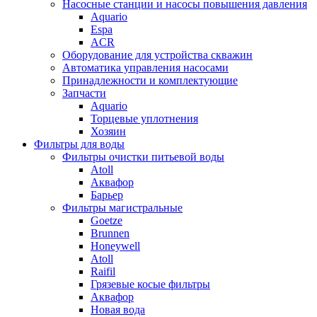
Насосные станции и насосы повышения давления
Aquario
Espa
ACR
Оборудование для устройства скважин
Автоматика управления насосами
Принадлежности и комплектующие
Запчасти
Aquario
Торцевые уплотнения
Хозяин
Фильтры для воды
Фильтры очистки питьевой воды
Atoll
Аквафор
Барьер
Фильтры магистральные
Goetze
Brunnen
Honeywell
Atoll
Raifil
Грязевые косые фильтры
Аквафор
Новая вода