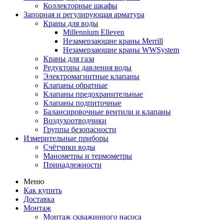
Коллекторные шкафы
Запорная и регулирующая арматура
Краны для воды
Millennium Elleven
Незамерзающие краны Merrill
Незамерзающие краны WWSystem
Краны для газа
Редукторы давления воды
Электромагнитные клапаны
Клапаны обратные
Клапаны предохранительные
Клапаны подпиточные
Балансировочные вентили и клапаны
Воздухоотводчики
Группы безопасности
Измерительные приборы
Счётчики воды
Манометры и термометры
Принадлежности
Меню
Как купить
Доставка
Монтаж
Монтаж скважинного насоса