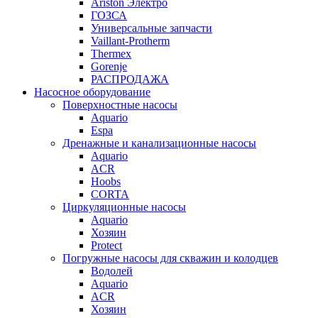
Ariston Электро
ГОЗСА
Универсальные запчасти
Vaillant-Protherm
Thermex
Gorenje
РАСПРОДАЖА
Насосное оборудование
Поверхностные насосы
Aquario
Espa
Дренажные и канализационные насосы
Aquario
ACR
Hoobs
CORTA
Циркуляционные насосы
Aquario
Хозяин
Protect
Погружные насосы для скважин и колодцев
Водолей
Aquario
ACR
Хозяин