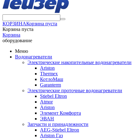
КОРЗИНА
Корзина пуста
Корзина пуста
Корзина
оборудование
Меню
Водонагреватели
Электрические накопительные водонагреватели
Ariston
Thermex
КотлоМаш
Garanterm
Электрические проточные водонагреватели
Stiebel Eltron
Atmor
Ariston
Элемент Комфорта
ЭВАН
Запчасти и принадлежности
AEG-Stiebel Eltron
Ariston Газ