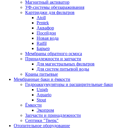
Магнитный активатор
УФ-системы обеззараживания
Картриджи для фильтров
Atoll
Pentek
Аквафор
Посейдон
Новая вода
Raifil
Барьер
Мембраны обратного осмоса
Принадлежности и запчасти
Для магистральных фильтров
Для систем питьевой воды
Краны питьевые
Мембранные баки и ёмкости
Гидроаккумуляторы и расширительные баки
Unigb
Aquario
Stout
Ёмкости
Экопром
Запчасти и принадлежности
Септики "Тверь"
Отопительное оборудование