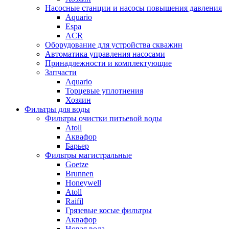
Насосные станции и насосы повышения давления
Aquario
Espa
ACR
Оборудование для устройства скважин
Автоматика управления насосами
Принадлежности и комплектующие
Запчасти
Aquario
Торцевые уплотнения
Хозяин
Фильтры для воды
Фильтры очистки питьевой воды
Atoll
Аквафор
Барьер
Фильтры магистральные
Goetze
Brunnen
Honeywell
Atoll
Raifil
Грязевые косые фильтры
Аквафор
Новая вода