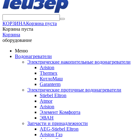
КОРЗИНА
Корзина пуста
Корзина пуста
Корзина
оборудование
Меню
Водонагреватели
Электрические накопительные водонагреватели
Ariston
Thermex
КотлоМаш
Garanterm
Электрические проточные водонагреватели
Stiebel Eltron
Atmor
Ariston
Элемент Комфорта
ЭВАН
Запчасти и принадлежности
AEG-Stiebel Eltron
Ariston Газ