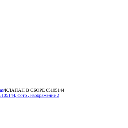
аз
/
КЛАПАН В СБОРЕ 65105144