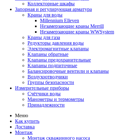
Коллекторные шкафы
Запорная и регулирующая арматура
Краны для воды
Millennium Elleven
Незамерзающие краны Merrill
Незамерзающие краны WWSystem
Краны для газа
Редукторы давления воды
Электромагнитные клапаны
Клапаны обратные
Клапаны предохранительные
Клапаны подпиточные
Балансировочные вентили и клапаны
Воздухоотводчики
Группы безопасности
Измерительные приборы
Счётчики воды
Манометры и термометры
Принадлежности
Меню
Как купить
Доставка
Монтаж
Монтаж скважинного насоса