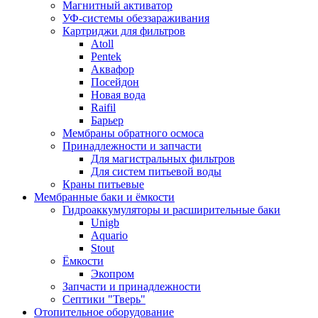
Магнитный активатор
УФ-системы обеззараживания
Картриджи для фильтров
Atoll
Pentek
Аквафор
Посейдон
Новая вода
Raifil
Барьер
Мембраны обратного осмоса
Принадлежности и запчасти
Для магистральных фильтров
Для систем питьевой воды
Краны питьевые
Мембранные баки и ёмкости
Гидроаккумуляторы и расширительные баки
Unigb
Aquario
Stout
Ёмкости
Экопром
Запчасти и принадлежности
Септики "Тверь"
Отопительное оборудование