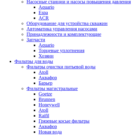
Насосные станции и насосы повышения давления
Aquario
Espa
ACR
Оборудование для устройства скважин
Автоматика управления насосами
Принадлежности и комплектующие
Запчасти
Aquario
Торцевые уплотнения
Хозяин
Фильтры для воды
Фильтры очистки питьевой воды
Atoll
Аквафор
Барьер
Фильтры магистральные
Goetze
Brunnen
Honeywell
Atoll
Raifil
Грязевые косые фильтры
Аквафор
Новая вода