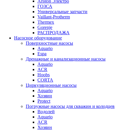
Ariston Электро
ГОЗСА
Универсальные запчасти
Vaillant-Protherm
Thermex
Gorenje
РАСПРОДАЖА
Насосное оборудование
Поверхностные насосы
Aquario
Espa
Дренажные и канализационные насосы
Aquario
ACR
Hoobs
CORTA
Циркуляционные насосы
Aquario
Хозяин
Protect
Погружные насосы для скважин и колодцев
Водолей
Aquario
ACR
Хозяин