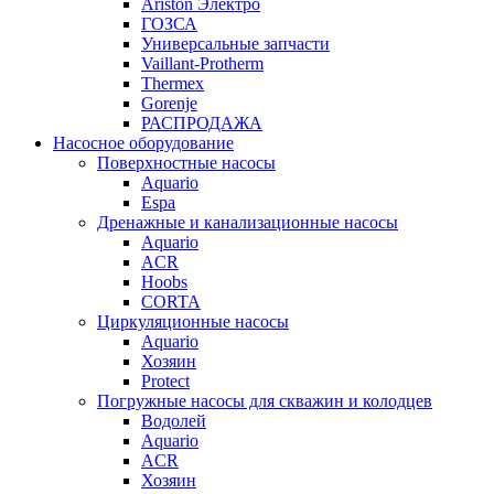
Ariston Электро
ГОЗСА
Универсальные запчасти
Vaillant-Protherm
Thermex
Gorenje
РАСПРОДАЖА
Насосное оборудование
Поверхностные насосы
Aquario
Espa
Дренажные и канализационные насосы
Aquario
ACR
Hoobs
CORTA
Циркуляционные насосы
Aquario
Хозяин
Protect
Погружные насосы для скважин и колодцев
Водолей
Aquario
ACR
Хозяин