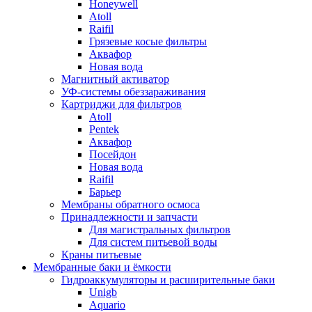
Honeywell
Atoll
Raifil
Грязевые косые фильтры
Аквафор
Новая вода
Магнитный активатор
УФ-системы обеззараживания
Картриджи для фильтров
Atoll
Pentek
Аквафор
Посейдон
Новая вода
Raifil
Барьер
Мембраны обратного осмоса
Принадлежности и запчасти
Для магистральных фильтров
Для систем питьевой воды
Краны питьевые
Мембранные баки и ёмкости
Гидроаккумуляторы и расширительные баки
Unigb
Aquario