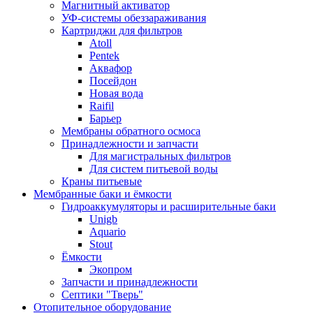
Магнитный активатор
УФ-системы обеззараживания
Картриджи для фильтров
Atoll
Pentek
Аквафор
Посейдон
Новая вода
Raifil
Барьер
Мембраны обратного осмоса
Принадлежности и запчасти
Для магистральных фильтров
Для систем питьевой воды
Краны питьевые
Мембранные баки и ёмкости
Гидроаккумуляторы и расширительные баки
Unigb
Aquario
Stout
Ёмкости
Экопром
Запчасти и принадлежности
Септики "Тверь"
Отопительное оборудование