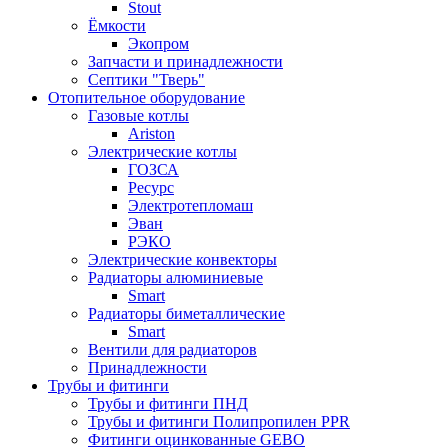
Stout
Ёмкости
Экопром
Запчасти и принадлежности
Септики "Тверь"
Отопительное оборудование
Газовые котлы
Ariston
Электрические котлы
ГОЗСА
Ресурс
Электротепломаш
Эван
РЭКО
Электрические конвекторы
Радиаторы алюминиевые
Smart
Радиаторы биметаллические
Smart
Вентили для радиаторов
Принадлежности
Трубы и фитинги
Трубы и фитинги ПНД
Трубы и фитинги Полипропилен PPR
Фитинги оцинкованные GEBO