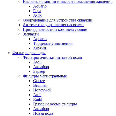
Насосные станции и насосы повышения давления
Aquario
Espa
ACR
Оборудование для устройства скважин
Автоматика управления насосами
Принадлежности и комплектующие
Запчасти
Aquario
Торцевые уплотнения
Хозяин
Фильтры для воды
Фильтры очистки питьевой воды
Atoll
Аквафор
Барьер
Фильтры магистральные
Goetze
Brunnen
Honeywell
Atoll
Raifil
Грязевые косые фильтры
Аквафор
Новая вода