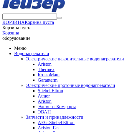
КОРЗИНА
Корзина пуста
Корзина пуста
Корзина
оборудование
Меню
Водонагреватели
Электрические накопительные водонагреватели
Ariston
Thermex
КотлоМаш
Garanterm
Электрические проточные водонагреватели
Stiebel Eltron
Atmor
Ariston
Элемент Комфорта
ЭВАН
Запчасти и принадлежности
AEG-Stiebel Eltron
Ariston Газ