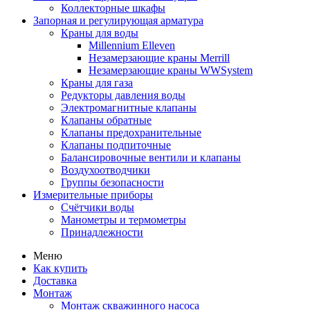
Коллекторные шкафы
Запорная и регулирующая арматура
Краны для воды
Millennium Elleven
Незамерзающие краны Merrill
Незамерзающие краны WWSystem
Краны для газа
Редукторы давления воды
Электромагнитные клапаны
Клапаны обратные
Клапаны предохранительные
Клапаны подпиточные
Балансировочные вентили и клапаны
Воздухоотводчики
Группы безопасности
Измерительные приборы
Счётчики воды
Манометры и термометры
Принадлежности
Меню
Как купить
Доставка
Монтаж
Монтаж скважинного насоса