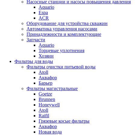
Насосные станции и насосы повышения давления
Aquario
Espa
ACR
Оборудование для устройства скважин
Автоматика управления насосами
Принадлежности и комплектующие
Запчасти
Aquario
Торцевые уплотнения
Хозяин
Фильтры для воды
Фильтры очистки питьевой воды
Atoll
Аквафор
Барьер
Фильтры магистральные
Goetze
Brunnen
Honeywell
Atoll
Raifil
Грязевые косые фильтры
Аквафор
Новая вода