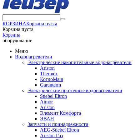
КОРЗИНА
Корзина пуста
Корзина пуста
Корзина
оборудование
Меню
Водонагреватели
Электрические накопительные водонагреватели
Ariston
Thermex
КотлоМаш
Garanterm
Электрические проточные водонагреватели
Stiebel Eltron
Atmor
Ariston
Элемент Комфорта
ЭВАН
Запчасти и принадлежности
AEG-Stiebel Eltron
Ariston Газ