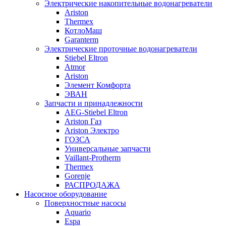
Электрические накопительные водонагреватели
Ariston
Thermex
КотлоМаш
Garanterm
Электрические проточные водонагреватели
Stiebel Eltron
Atmor
Ariston
Элемент Комфорта
ЭВАН
Запчасти и принадлежности
AEG-Stiebel Eltron
Ariston Газ
Ariston Электро
ГОЗСА
Универсальные запчасти
Vaillant-Protherm
Thermex
Gorenje
РАСПРОДАЖА
Насосное оборудование
Поверхностные насосы
Aquario
Espa