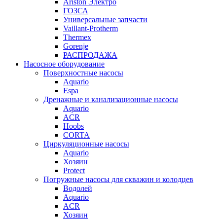
Ariston Электро
ГОЗСА
Универсальные запчасти
Vaillant-Protherm
Thermex
Gorenje
РАСПРОДАЖА
Насосное оборудование
Поверхностные насосы
Aquario
Espa
Дренажные и канализационные насосы
Aquario
ACR
Hoobs
CORTA
Циркуляционные насосы
Aquario
Хозяин
Protect
Погружные насосы для скважин и колодцев
Водолей
Aquario
ACR
Хозяин