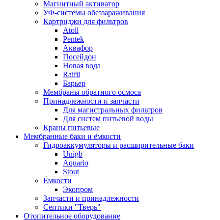
Магнитный активатор
УФ-системы обеззараживания
Картриджи для фильтров
Atoll
Pentek
Аквафор
Посейдон
Новая вода
Raifil
Барьер
Мембраны обратного осмоса
Принадлежности и запчасти
Для магистральных фильтров
Для систем питьевой воды
Краны питьевые
Мембранные баки и ёмкости
Гидроаккумуляторы и расширительные баки
Unigb
Aquario
Stout
Ёмкости
Экопром
Запчасти и принадлежности
Септики "Тверь"
Отопительное оборудование