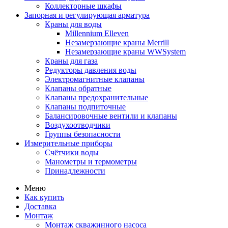
Коллекторные шкафы
Запорная и регулирующая арматура
Краны для воды
Millennium Elleven
Незамерзающие краны Merrill
Незамерзающие краны WWSystem
Краны для газа
Редукторы давления воды
Электромагнитные клапаны
Клапаны обратные
Клапаны предохранительные
Клапаны подпиточные
Балансировочные вентили и клапаны
Воздухоотводчики
Группы безопасности
Измерительные приборы
Счётчики воды
Манометры и термометры
Принадлежности
Меню
Как купить
Доставка
Монтаж
Монтаж скважинного насоса