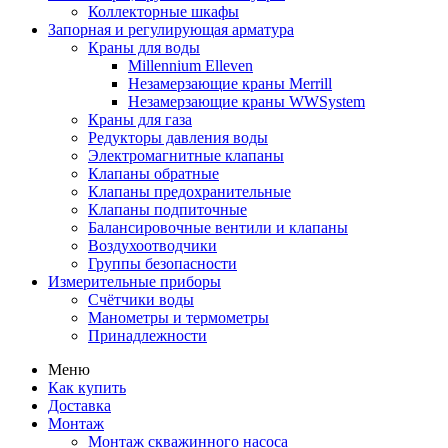
Коллекторные шкафы
Запорная и регулирующая арматура
Краны для воды
Millennium Elleven
Незамерзающие краны Merrill
Незамерзающие краны WWSystem
Краны для газа
Редукторы давления воды
Электромагнитные клапаны
Клапаны обратные
Клапаны предохранительные
Клапаны подпиточные
Балансировочные вентили и клапаны
Воздухоотводчики
Группы безопасности
Измерительные приборы
Счётчики воды
Манометры и термометры
Принадлежности
Меню
Как купить
Доставка
Монтаж
Монтаж скважинного насоса