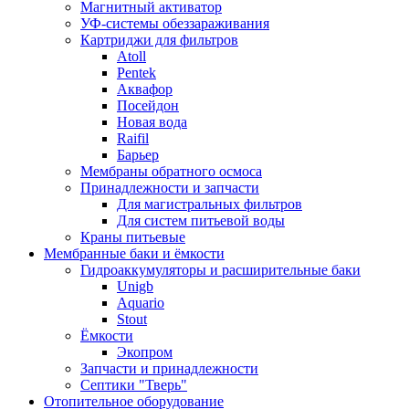
Магнитный активатор
УФ-системы обеззараживания
Картриджи для фильтров
Atoll
Pentek
Аквафор
Посейдон
Новая вода
Raifil
Барьер
Мембраны обратного осмоса
Принадлежности и запчасти
Для магистральных фильтров
Для систем питьевой воды
Краны питьевые
Мембранные баки и ёмкости
Гидроаккумуляторы и расширительные баки
Unigb
Aquario
Stout
Ёмкости
Экопром
Запчасти и принадлежности
Септики "Тверь"
Отопительное оборудование