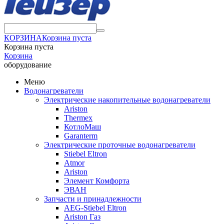
КОРЗИНА
Корзина пуста
Корзина пуста
Корзина
оборудование
Меню
Водонагреватели
Электрические накопительные водонагреватели
Ariston
Thermex
КотлоМаш
Garanterm
Электрические проточные водонагреватели
Stiebel Eltron
Atmor
Ariston
Элемент Комфорта
ЭВАН
Запчасти и принадлежности
AEG-Stiebel Eltron
Ariston Газ