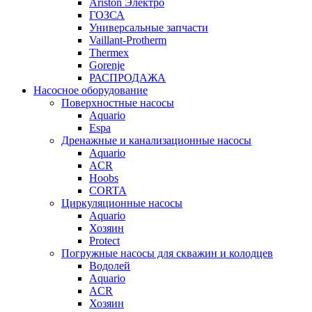
Ariston Электро
ГОЗСА
Универсальные запчасти
Vaillant-Protherm
Thermex
Gorenje
РАСПРОДАЖА
Насосное оборудование
Поверхностные насосы
Aquario
Espa
Дренажные и канализационные насосы
Aquario
ACR
Hoobs
CORTA
Циркуляционные насосы
Aquario
Хозяин
Protect
Погружные насосы для скважин и колодцев
Водолей
Aquario
ACR
Хозяин