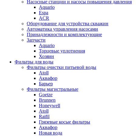
Насосные станции и насосы повышения давления
Aquario
Espa
ACR
Оборудование для устройства скважин
Автоматика управления насосами
Принадлежности и комплектующие
Запчасти
Aquario
Торцевые уплотнения
Хозяин
Фильтры для воды
Фильтры очистки питьевой воды
Atoll
Аквафор
Барьер
Фильтры магистральные
Goetze
Brunnen
Honeywell
Atoll
Raifil
Грязевые косые фильтры
Аквафор
Новая вода