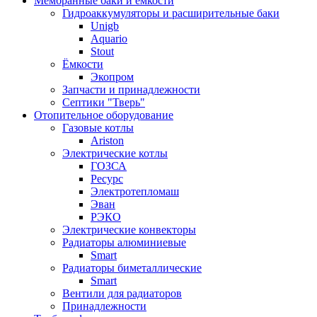
Мембранные баки и ёмкости
Гидроаккумуляторы и расширительные баки
Unigb
Aquario
Stout
Ёмкости
Экопром
Запчасти и принадлежности
Септики "Тверь"
Отопительное оборудование
Газовые котлы
Ariston
Электрические котлы
ГОЗСА
Ресурс
Электротепломаш
Эван
РЭКО
Электрические конвекторы
Радиаторы алюминиевые
Smart
Радиаторы биметаллические
Smart
Вентили для радиаторов
Принадлежности