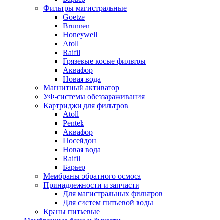
Фильтры магистральные
Goetze
Brunnen
Honeywell
Atoll
Raifil
Грязевые косые фильтры
Аквафор
Новая вода
Магнитный активатор
УФ-системы обеззараживания
Картриджи для фильтров
Atoll
Pentek
Аквафор
Посейдон
Новая вода
Raifil
Барьер
Мембраны обратного осмоса
Принадлежности и запчасти
Для магистральных фильтров
Для систем питьевой воды
Краны питьевые