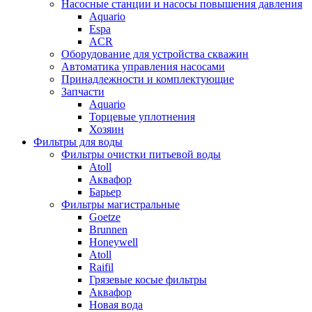
Насосные станции и насосы повышения давления
Aquario
Espa
ACR
Оборудование для устройства скважин
Автоматика управления насосами
Принадлежности и комплектующие
Запчасти
Aquario
Торцевые уплотнения
Хозяин
Фильтры для воды
Фильтры очистки питьевой воды
Atoll
Аквафор
Барьер
Фильтры магистральные
Goetze
Brunnen
Honeywell
Atoll
Raifil
Грязевые косые фильтры
Аквафор
Новая вода