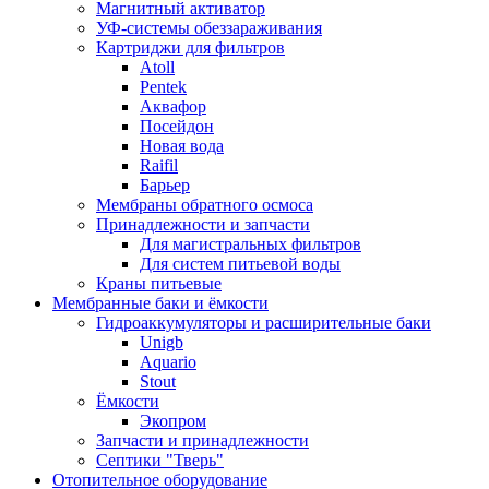
Магнитный активатор
УФ-системы обеззараживания
Картриджи для фильтров
Atoll
Pentek
Аквафор
Посейдон
Новая вода
Raifil
Барьер
Мембраны обратного осмоса
Принадлежности и запчасти
Для магистральных фильтров
Для систем питьевой воды
Краны питьевые
Мембранные баки и ёмкости
Гидроаккумуляторы и расширительные баки
Unigb
Aquario
Stout
Ёмкости
Экопром
Запчасти и принадлежности
Септики "Тверь"
Отопительное оборудование