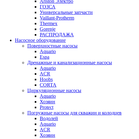
Ariston Электро
ГОЗСА
Универсальные запчасти
Vaillant-Protherm
Thermex
Gorenje
РАСПРОДАЖА
Насосное оборудование
Поверхностные насосы
Aquario
Espa
Дренажные и канализационные насосы
Aquario
ACR
Hoobs
CORTA
Циркуляционные насосы
Aquario
Хозяин
Protect
Погружные насосы для скважин и колодцев
Водолей
Aquario
ACR
Хозяин