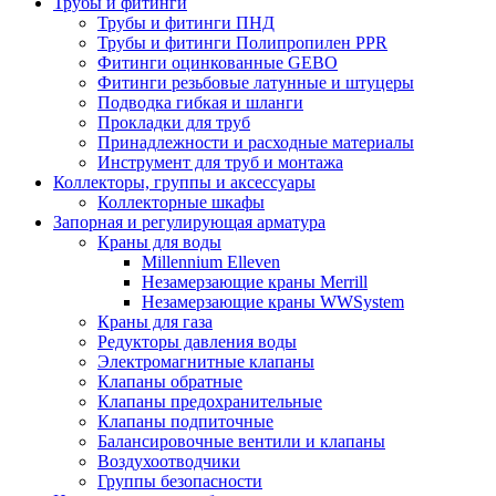
Трубы и фитинги
Трубы и фитинги ПНД
Трубы и фитинги Полипропилен PPR
Фитинги оцинкованные GEBO
Фитинги резьбовые латунные и штуцеры
Подводка гибкая и шланги
Прокладки для труб
Принадлежности и расходные материалы
Инструмент для труб и монтажа
Коллекторы, группы и аксессуары
Коллекторные шкафы
Запорная и регулирующая арматура
Краны для воды
Millennium Elleven
Незамерзающие краны Merrill
Незамерзающие краны WWSystem
Краны для газа
Редукторы давления воды
Электромагнитные клапаны
Клапаны обратные
Клапаны предохранительные
Клапаны подпиточные
Балансировочные вентили и клапаны
Воздухоотводчики
Группы безопасности