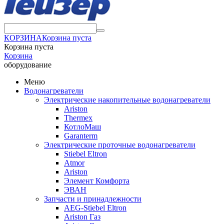
КОРЗИНА
Корзина пуста
Корзина пуста
Корзина
оборудование
Меню
Водонагреватели
Электрические накопительные водонагреватели
Ariston
Thermex
КотлоМаш
Garanterm
Электрические проточные водонагреватели
Stiebel Eltron
Atmor
Ariston
Элемент Комфорта
ЭВАН
Запчасти и принадлежности
AEG-Stiebel Eltron
Ariston Газ