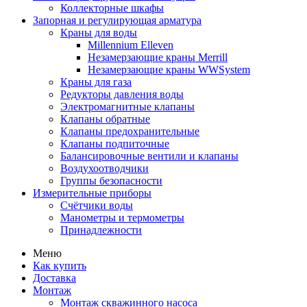
Коллекторные шкафы
Запорная и регулирующая арматура
Краны для воды
Millennium Elleven
Незамерзающие краны Merrill
Незамерзающие краны WWSystem
Краны для газа
Редукторы давления воды
Электромагнитные клапаны
Клапаны обратные
Клапаны предохранительные
Клапаны подпиточные
Балансировочные вентили и клапаны
Воздухоотводчики
Группы безопасности
Измерительные приборы
Счётчики воды
Манометры и термометры
Принадлежности
Меню
Как купить
Доставка
Монтаж
Монтаж скважинного насоса