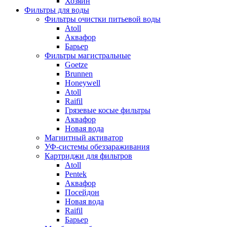
Хозяин
Фильтры для воды
Фильтры очистки питьевой воды
Atoll
Аквафор
Барьер
Фильтры магистральные
Goetze
Brunnen
Honeywell
Atoll
Raifil
Грязевые косые фильтры
Аквафор
Новая вода
Магнитный активатор
УФ-системы обеззараживания
Картриджи для фильтров
Atoll
Pentek
Аквафор
Посейдон
Новая вода
Raifil
Барьер