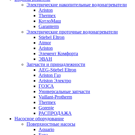
Электрические накопительные водонагреватели
Ariston
Thermex
КотлоМаш
Garanterm
Электрические проточные водонагреватели
Stiebel Eltron
Atmor
Ariston
Элемент Комфорта
ЭВАН
Запчасти и принадлежности
AEG-Stiebel Eltron
Ariston Газ
Ariston Электро
ГОЗСА
Универсальные запчасти
Vaillant-Protherm
Thermex
Gorenje
РАСПРОДАЖА
Насосное оборудование
Поверхностные насосы
Aquario
Espa