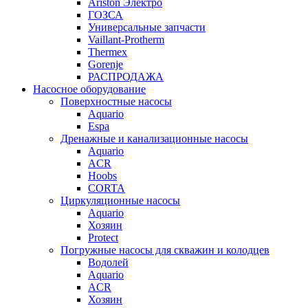
Ariston Электро
ГОЗСА
Универсальные запчасти
Vaillant-Protherm
Thermex
Gorenje
РАСПРОДАЖА
Насосное оборудование
Поверхностные насосы
Aquario
Espa
Дренажные и канализационные насосы
Aquario
ACR
Hoobs
CORTA
Циркуляционные насосы
Aquario
Хозяин
Protect
Погружные насосы для скважин и колодцев
Водолей
Aquario
ACR
Хозяин