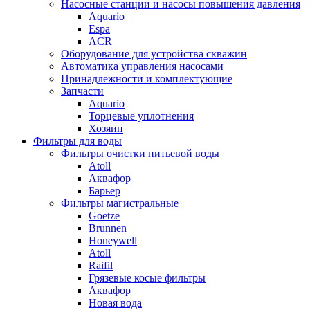
Насосные станции и насосы повышения давления
Aquario
Espa
ACR
Оборудование для устройства скважин
Автоматика управления насосами
Принадлежности и комплектующие
Запчасти
Aquario
Торцевые уплотнения
Хозяин
Фильтры для воды
Фильтры очистки питьевой воды
Atoll
Аквафор
Барьер
Фильтры магистральные
Goetze
Brunnen
Honeywell
Atoll
Raifil
Грязевые косые фильтры
Аквафор
Новая вода