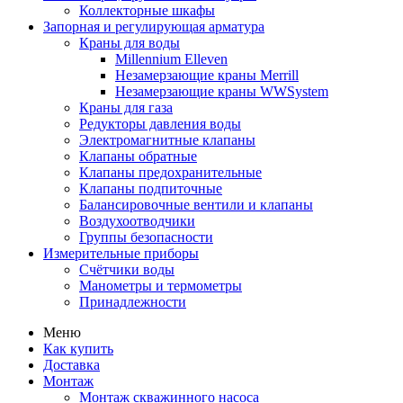
Коллекторные шкафы
Запорная и регулирующая арматура
Краны для воды
Millennium Elleven
Незамерзающие краны Merrill
Незамерзающие краны WWSystem
Краны для газа
Редукторы давления воды
Электромагнитные клапаны
Клапаны обратные
Клапаны предохранительные
Клапаны подпиточные
Балансировочные вентили и клапаны
Воздухоотводчики
Группы безопасности
Измерительные приборы
Счётчики воды
Манометры и термометры
Принадлежности
Меню
Как купить
Доставка
Монтаж
Монтаж скважинного насоса