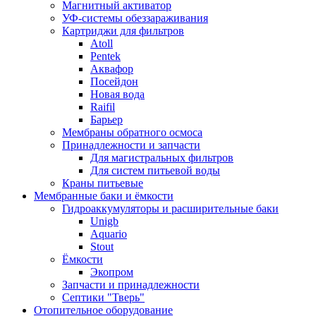
Магнитный активатор
УФ-системы обеззараживания
Картриджи для фильтров
Atoll
Pentek
Аквафор
Посейдон
Новая вода
Raifil
Барьер
Мембраны обратного осмоса
Принадлежности и запчасти
Для магистральных фильтров
Для систем питьевой воды
Краны питьевые
Мембранные баки и ёмкости
Гидроаккумуляторы и расширительные баки
Unigb
Aquario
Stout
Ёмкости
Экопром
Запчасти и принадлежности
Септики "Тверь"
Отопительное оборудование