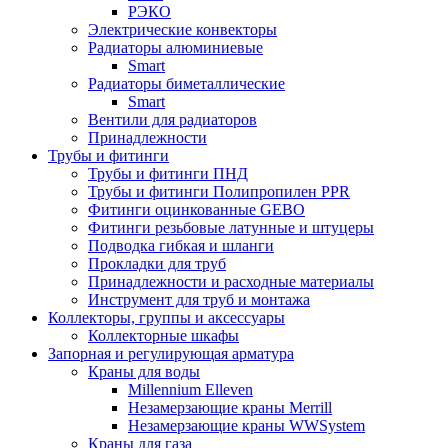
РЭКО
Электрические конвекторы
Радиаторы алюминиевые
Smart
Радиаторы биметаллические
Smart
Вентили для радиаторов
Принадлежности
Трубы и фитинги
Трубы и фитинги ПНД
Трубы и фитинги Полипропилен PPR
Фитинги оцинкованные GEBO
Фитинги резьбовые латунные и штуцеры
Подводка гибкая и шланги
Прокладки для труб
Принадлежности и расходные материалы
Инструмент для труб и монтажа
Коллекторы, группы и аксессуары
Коллекторные шкафы
Запорная и регулирующая арматура
Краны для воды
Millennium Elleven
Незамерзающие краны Merrill
Незамерзающие краны WWSystem
Краны для газа