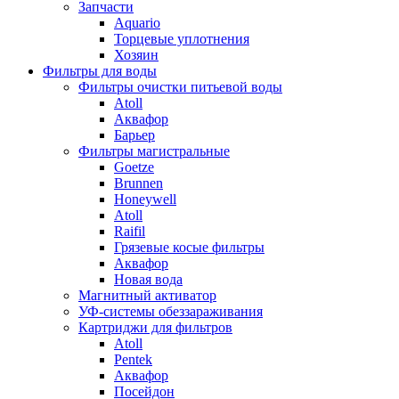
Запчасти
Aquario
Торцевые уплотнения
Хозяин
Фильтры для воды
Фильтры очистки питьевой воды
Atoll
Аквафор
Барьер
Фильтры магистральные
Goetze
Brunnen
Honeywell
Atoll
Raifil
Грязевые косые фильтры
Аквафор
Новая вода
Магнитный активатор
УФ-системы обеззараживания
Картриджи для фильтров
Atoll
Pentek
Аквафор
Посейдон