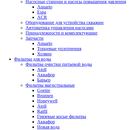
Насосные станции и насосы повышения давления
Aquario
Espa
ACR
Оборудование для устройства скважин
Автоматика управления насосами
Принадлежности и комплектующие
Запчасти
Aquario
Торцевые уплотнения
Хозяин
Фильтры для воды
Фильтры очистки питьевой воды
Atoll
Аквафор
Барьер
Фильтры магистральные
Goetze
Brunnen
Honeywell
Atoll
Raifil
Грязевые косые фильтры
Аквафор
Новая вода