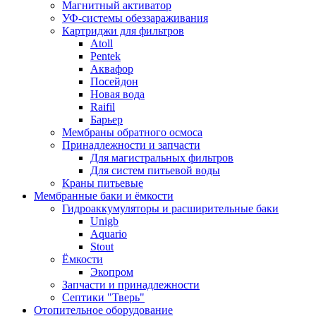
Магнитный активатор
УФ-системы обеззараживания
Картриджи для фильтров
Atoll
Pentek
Аквафор
Посейдон
Новая вода
Raifil
Барьер
Мембраны обратного осмоса
Принадлежности и запчасти
Для магистральных фильтров
Для систем питьевой воды
Краны питьевые
Мембранные баки и ёмкости
Гидроаккумуляторы и расширительные баки
Unigb
Aquario
Stout
Ёмкости
Экопром
Запчасти и принадлежности
Септики "Тверь"
Отопительное оборудование