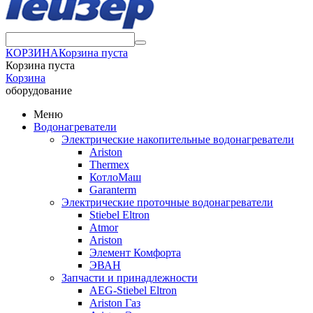
КОРЗИНА
Корзина пуста
Корзина пуста
Корзина
оборудование
Меню
Водонагреватели
Электрические накопительные водонагреватели
Ariston
Thermex
КотлоМаш
Garanterm
Электрические проточные водонагреватели
Stiebel Eltron
Atmor
Ariston
Элемент Комфорта
ЭВАН
Запчасти и принадлежности
AEG-Stiebel Eltron
Ariston Газ