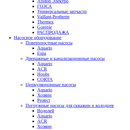
Ariston Электро
ГОЗСА
Универсальные запчасти
Vaillant-Protherm
Thermex
Gorenje
РАСПРОДАЖА
Насосное оборудование
Поверхностные насосы
Aquario
Espa
Дренажные и канализационные насосы
Aquario
ACR
Hoobs
CORTA
Циркуляционные насосы
Aquario
Хозяин
Protect
Погружные насосы для скважин и колодцев
Водолей
Aquario
ACR
Хозяин