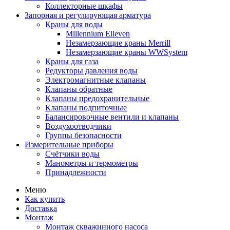
Коллекторные шкафы
Запорная и регулирующая арматура
Краны для воды
Millennium Elleven
Незамерзающие краны Merrill
Незамерзающие краны WWSystem
Краны для газа
Редукторы давления воды
Электромагнитные клапаны
Клапаны обратные
Клапаны предохранительные
Клапаны подпиточные
Балансировочные вентили и клапаны
Воздухоотводчики
Группы безопасности
Измерительные приборы
Счётчики воды
Манометры и термометры
Принадлежности
Меню
Как купить
Доставка
Монтаж
Монтаж скважинного насоса