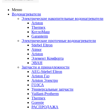
Меню
Водонагреватели
Электрические накопительные водонагреватели
Ariston
Thermex
КотлоМаш
Garanterm
Электрические проточные водонагреватели
Stiebel Eltron
Atmor
Ariston
Элемент Комфорта
ЭВАН
Запчасти и принадлежности
AEG-Stiebel Eltron
Ariston Газ
Ariston Электро
ГОЗСА
Универсальные запчасти
Vaillant-Protherm
Thermex
Gorenje
РАСПРОДАЖА