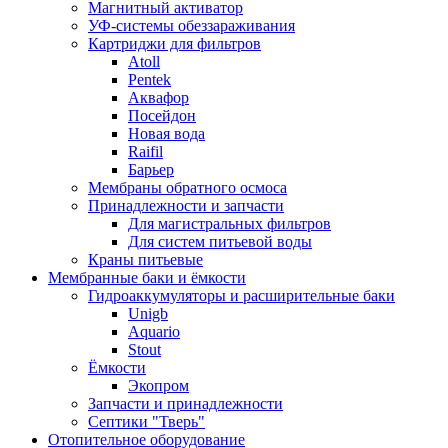
Магнитный активатор
УФ-системы обеззараживания
Картриджи для фильтров
Atoll
Pentek
Аквафор
Посейдон
Новая вода
Raifil
Барьер
Мембраны обратного осмоса
Принадлежности и запчасти
Для магистральных фильтров
Для систем питьевой воды
Краны питьевые
Мембранные баки и ёмкости
Гидроаккумуляторы и расширительные баки
Unigb
Aquario
Stout
Ёмкости
Экопром
Запчасти и принадлежности
Септики "Тверь"
Отопительное оборудование