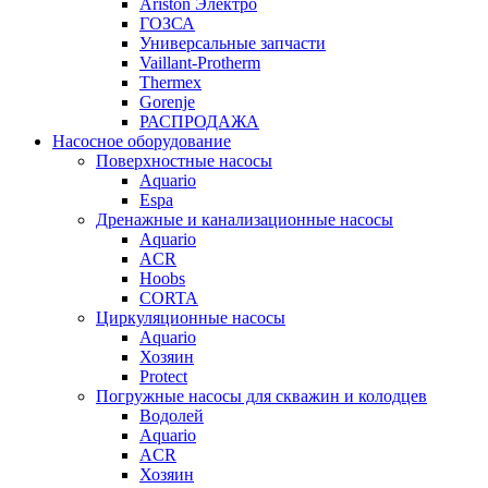
Ariston Электро
ГОЗСА
Универсальные запчасти
Vaillant-Protherm
Thermex
Gorenje
РАСПРОДАЖА
Насосное оборудование
Поверхностные насосы
Aquario
Espa
Дренажные и канализационные насосы
Aquario
ACR
Hoobs
CORTA
Циркуляционные насосы
Aquario
Хозяин
Protect
Погружные насосы для скважин и колодцев
Водолей
Aquario
ACR
Хозяин