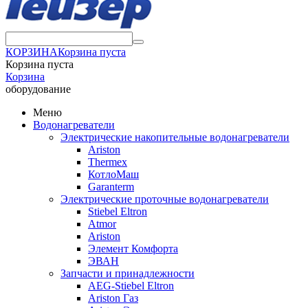
КОРЗИНА
Корзина пуста
Корзина пуста
Корзина
оборудование
Меню
Водонагреватели
Электрические накопительные водонагреватели
Ariston
Thermex
КотлоМаш
Garanterm
Электрические проточные водонагреватели
Stiebel Eltron
Atmor
Ariston
Элемент Комфорта
ЭВАН
Запчасти и принадлежности
AEG-Stiebel Eltron
Ariston Газ