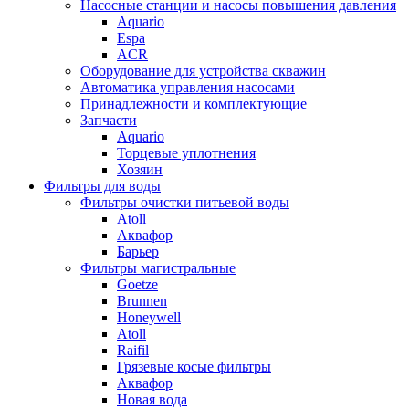
Насосные станции и насосы повышения давления
Aquario
Espa
ACR
Оборудование для устройства скважин
Автоматика управления насосами
Принадлежности и комплектующие
Запчасти
Aquario
Торцевые уплотнения
Хозяин
Фильтры для воды
Фильтры очистки питьевой воды
Atoll
Аквафор
Барьер
Фильтры магистральные
Goetze
Brunnen
Honeywell
Atoll
Raifil
Грязевые косые фильтры
Аквафор
Новая вода