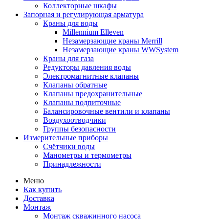
Коллекторные шкафы
Запорная и регулирующая арматура
Краны для воды
Millennium Elleven
Незамерзающие краны Merrill
Незамерзающие краны WWSystem
Краны для газа
Редукторы давления воды
Электромагнитные клапаны
Клапаны обратные
Клапаны предохранительные
Клапаны подпиточные
Балансировочные вентили и клапаны
Воздухоотводчики
Группы безопасности
Измерительные приборы
Счётчики воды
Манометры и термометры
Принадлежности
Меню
Как купить
Доставка
Монтаж
Монтаж скважинного насоса