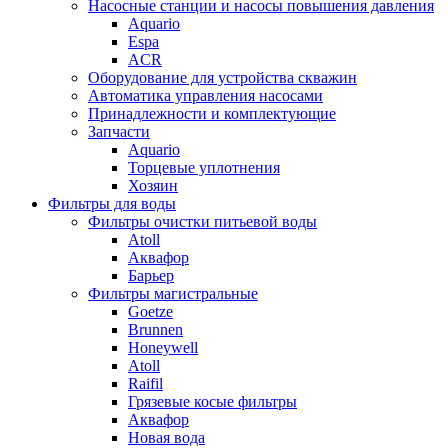
Насосные станции и насосы повышения давления
Aquario
Espa
ACR
Оборудование для устройства скважин
Автоматика управления насосами
Принадлежности и комплектующие
Запчасти
Aquario
Торцевые уплотнения
Хозяин
Фильтры для воды
Фильтры очистки питьевой воды
Atoll
Аквафор
Барьер
Фильтры магистральные
Goetze
Brunnen
Honeywell
Atoll
Raifil
Грязевые косые фильтры
Аквафор
Новая вода