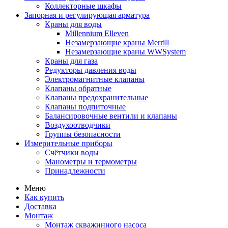
Коллекторные шкафы
Запорная и регулирующая арматура
Краны для воды
Millennium Elleven
Незамерзающие краны Merrill
Незамерзающие краны WWSystem
Краны для газа
Редукторы давления воды
Электромагнитные клапаны
Клапаны обратные
Клапаны предохранительные
Клапаны подпиточные
Балансировочные вентили и клапаны
Воздухоотводчики
Группы безопасности
Измерительные приборы
Счётчики воды
Манометры и термометры
Принадлежности
Меню
Как купить
Доставка
Монтаж
Монтаж скважинного насоса