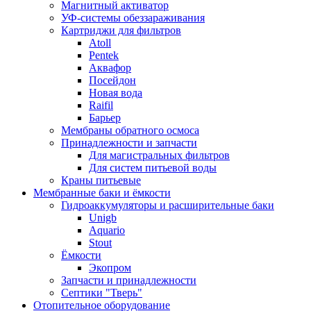
Магнитный активатор
УФ-системы обеззараживания
Картриджи для фильтров
Atoll
Pentek
Аквафор
Посейдон
Новая вода
Raifil
Барьер
Мембраны обратного осмоса
Принадлежности и запчасти
Для магистральных фильтров
Для систем питьевой воды
Краны питьевые
Мембранные баки и ёмкости
Гидроаккумуляторы и расширительные баки
Unigb
Aquario
Stout
Ёмкости
Экопром
Запчасти и принадлежности
Септики "Тверь"
Отопительное оборудование