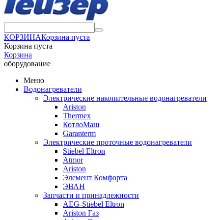
КОРЗИНА
Корзина пуста
Корзина пуста
Корзина
оборудование
Меню
Водонагреватели
Электрические накопительные водонагреватели
Ariston
Thermex
КотлоМаш
Garanterm
Электрические проточные водонагреватели
Stiebel Eltron
Atmor
Ariston
Элемент Комфорта
ЭВАН
Запчасти и принадлежности
AEG-Stiebel Eltron
Ariston Газ