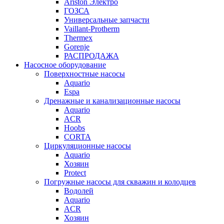
Ariston Электро
ГОЗСА
Универсальные запчасти
Vaillant-Protherm
Thermex
Gorenje
РАСПРОДАЖА
Насосное оборудование
Поверхностные насосы
Aquario
Espa
Дренажные и канализационные насосы
Aquario
ACR
Hoobs
CORTA
Циркуляционные насосы
Aquario
Хозяин
Protect
Погружные насосы для скважин и колодцев
Водолей
Aquario
ACR
Хозяин