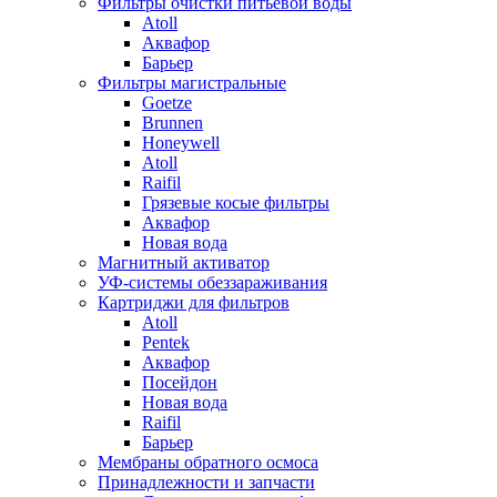
Фильтры очистки питьевой воды
Atoll
Аквафор
Барьер
Фильтры магистральные
Goetze
Brunnen
Honeywell
Atoll
Raifil
Грязевые косые фильтры
Аквафор
Новая вода
Магнитный активатор
УФ-системы обеззараживания
Картриджи для фильтров
Atoll
Pentek
Аквафор
Посейдон
Новая вода
Raifil
Барьер
Мембраны обратного осмоса
Принадлежности и запчасти