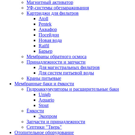
Магнитный активатор
УФ-системы обеззараживания
Картриджи для фильтров
Atoll
Pentek
Аквафор
Посейдон
Новая вода
Raifil
Барьер
Мембраны обратного осмоса
Принадлежности и запчасти
Для магистральных фильтров
Для систем питьевой воды
Краны питьевые
Мембранные баки и ёмкости
Гидроаккумуляторы и расширительные баки
Unigb
Aquario
Stout
Ёмкости
Экопром
Запчасти и принадлежности
Септики "Тверь"
Отопительное оборудование