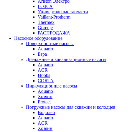
Ariston Электро
ГОЗСА
Универсальные запчасти
Vaillant-Protherm
Thermex
Gorenje
РАСПРОДАЖА
Насосное оборудование
Поверхностные насосы
Aquario
Espa
Дренажные и канализационные насосы
Aquario
ACR
Hoobs
CORTA
Циркуляционные насосы
Aquario
Хозяин
Protect
Погружные насосы для скважин и колодцев
Водолей
Aquario
ACR
Хозяин