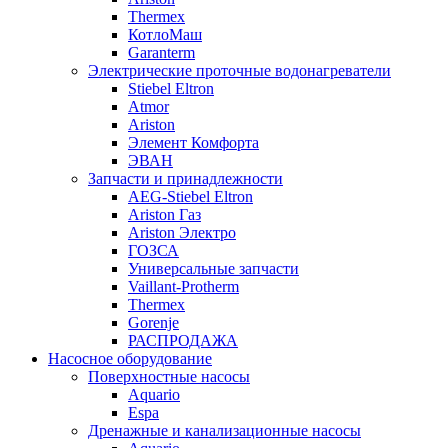
Thermex
КотлоМаш
Garanterm
Электрические проточные водонагреватели
Stiebel Eltron
Atmor
Ariston
Элемент Комфорта
ЭВАН
Запчасти и принадлежности
AEG-Stiebel Eltron
Ariston Газ
Ariston Электро
ГОЗСА
Универсальные запчасти
Vaillant-Protherm
Thermex
Gorenje
РАСПРОДАЖА
Насосное оборудование
Поверхностные насосы
Aquario
Espa
Дренажные и канализационные насосы