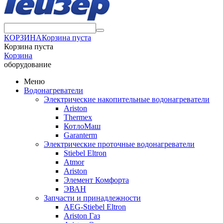
КОРЗИНА
Корзина пуста
Корзина пуста
Корзина
оборудование
Меню
Водонагреватели
Электрические накопительные водонагреватели
Ariston
Thermex
КотлоМаш
Garanterm
Электрические проточные водонагреватели
Stiebel Eltron
Atmor
Ariston
Элемент Комфорта
ЭВАН
Запчасти и принадлежности
AEG-Stiebel Eltron
Ariston Газ