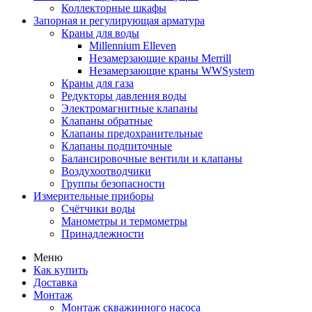
Коллекторные шкафы
Запорная и регулирующая арматура
Краны для воды
Millennium Elleven
Незамерзающие краны Merrill
Незамерзающие краны WWSystem
Краны для газа
Редукторы давления воды
Электромагнитные клапаны
Клапаны обратные
Клапаны предохранительные
Клапаны подпиточные
Балансировочные вентили и клапаны
Воздухоотводчики
Группы безопасности
Измерительные приборы
Счётчики воды
Манометры и термометры
Принадлежности
Меню
Как купить
Доставка
Монтаж
Монтаж скважинного насоса