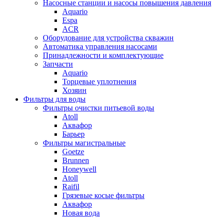
Насосные станции и насосы повышения давления
Aquario
Espa
ACR
Оборудование для устройства скважин
Автоматика управления насосами
Принадлежности и комплектующие
Запчасти
Aquario
Торцевые уплотнения
Хозяин
Фильтры для воды
Фильтры очистки питьевой воды
Atoll
Аквафор
Барьер
Фильтры магистральные
Goetze
Brunnen
Honeywell
Atoll
Raifil
Грязевые косые фильтры
Аквафор
Новая вода