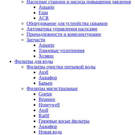
Насосные станции и насосы повышения давления
Aquario
Espa
ACR
Оборудование для устройства скважин
Автоматика управления насосами
Принадлежности и комплектующие
Запчасти
Aquario
Торцевые уплотнения
Хозяин
Фильтры для воды
Фильтры очистки питьевой воды
Atoll
Аквафор
Барьер
Фильтры магистральные
Goetze
Brunnen
Honeywell
Atoll
Raifil
Грязевые косые фильтры
Аквафор
Новая вода