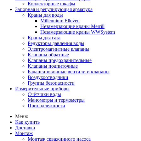
Коллекторные шкафы
Запорная и регулирующая арматура
Краны для воды
Millennium Elleven
Незамерзающие краны Merrill
Незамерзающие краны WWSystem
Краны для газа
Редукторы давления воды
Электромагнитные клапаны
Клапаны обратные
Клапаны предохранительные
Клапаны подпиточные
Балансировочные вентили и клапаны
Воздухоотводчики
Группы безопасности
Измерительные приборы
Счётчики воды
Манометры и термометры
Принадлежности
Меню
Как купить
Доставка
Монтаж
Монтаж скважинного насоса