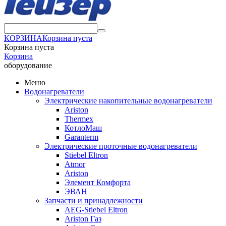
КОРЗИНА
Корзина пуста
Корзина пуста
Корзина
оборудование
Меню
Водонагреватели
Электрические накопительные водонагреватели
Ariston
Thermex
КотлоМаш
Garanterm
Электрические проточные водонагреватели
Stiebel Eltron
Atmor
Ariston
Элемент Комфорта
ЭВАН
Запчасти и принадлежности
AEG-Stiebel Eltron
Ariston Газ