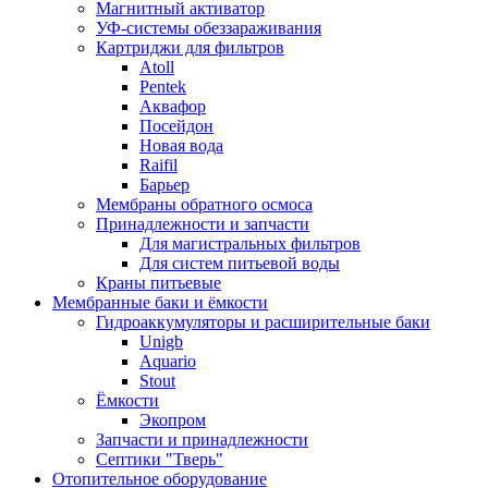
Магнитный активатор
УФ-системы обеззараживания
Картриджи для фильтров
Atoll
Pentek
Аквафор
Посейдон
Новая вода
Raifil
Барьер
Мембраны обратного осмоса
Принадлежности и запчасти
Для магистральных фильтров
Для систем питьевой воды
Краны питьевые
Мембранные баки и ёмкости
Гидроаккумуляторы и расширительные баки
Unigb
Aquario
Stout
Ёмкости
Экопром
Запчасти и принадлежности
Септики "Тверь"
Отопительное оборудование