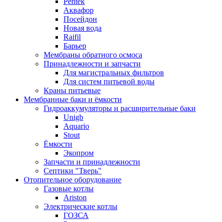
Pentek
Аквафор
Посейдон
Новая вода
Raifil
Барьер
Мембраны обратного осмоса
Принадлежности и запчасти
Для магистральных фильтров
Для систем питьевой воды
Краны питьевые
Мембранные баки и ёмкости
Гидроаккумуляторы и расширительные баки
Unigb
Aquario
Stout
Ёмкости
Экопром
Запчасти и принадлежности
Септики "Тверь"
Отопительное оборудование
Газовые котлы
Ariston
Электрические котлы
ГОЗСА