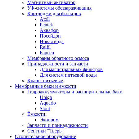
Магнитный активатор
УФ-системы обеззараживания
Картриджи для фильтров
Atoll
Pentek
Аквафор
Посейдон
Новая вода
Raifil
Барьер
Мембраны обратного осмоса
Принадлежности и запчасти
Для магистральных фильтров
Для систем питьевой воды
Краны питьевые
Мембранные баки и ёмкости
Гидроаккумуляторы и расширительные баки
Unigb
Aquario
Stout
Ёмкости
Экопром
Запчасти и принадлежности
Септики "Тверь"
Отопительное оборудование