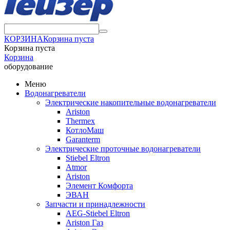
КОРЗИНА
Корзина пуста
Корзина пуста
Корзина
оборудование
Меню
Водонагреватели
Электрические накопительные водонагреватели
Ariston
Thermex
КотлоМаш
Garanterm
Электрические проточные водонагреватели
Stiebel Eltron
Atmor
Ariston
Элемент Комфорта
ЭВАН
Запчасти и принадлежности
AEG-Stiebel Eltron
Ariston Газ