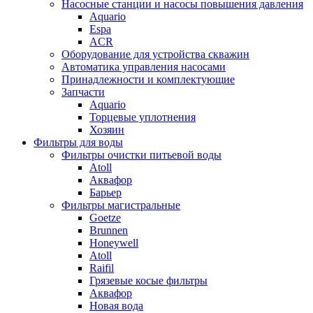
Насосные станции и насосы повышения давления
Aquario
Espa
ACR
Оборудование для устройства скважин
Автоматика управления насосами
Принадлежности и комплектующие
Запчасти
Aquario
Торцевые уплотнения
Хозяин
Фильтры для воды
Фильтры очистки питьевой воды
Atoll
Аквафор
Барьер
Фильтры магистральные
Goetze
Brunnen
Honeywell
Atoll
Raifil
Грязевые косые фильтры
Аквафор
Новая вода