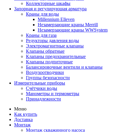
Коллекторные шкафы
Запорная и регулирующая арматура
Краны для воды
Millennium Elleven
Незамерзающие краны Merrill
Незамерзающие краны WWSystem
Краны для газа
Редукторы давления воды
Электромагнитные клапаны
Клапаны обратные
Клапаны предохранительные
Клапаны подпиточные
Балансировочные вентили и клапаны
Воздухоотводчики
Группы безопасности
Измерительные приборы
Счётчики воды
Манометры и термометры
Принадлежности
Меню
Как купить
Доставка
Монтаж
Монтаж скважинного насоса