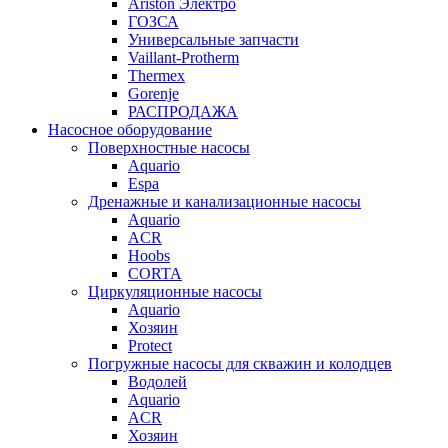
Ariston Электро
ГОЗСА
Универсальные запчасти
Vaillant-Protherm
Thermex
Gorenje
РАСПРОДАЖА
Насосное оборудование
Поверхностные насосы
Aquario
Espa
Дренажные и канализационные насосы
Aquario
ACR
Hoobs
CORTA
Циркуляционные насосы
Aquario
Хозяин
Protect
Погружные насосы для скважин и колодцев
Водолей
Aquario
ACR
Хозяин