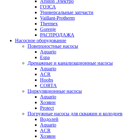
Ariston Электро
ГОЗСА
Универсальные запчасти
Vaillant-Protherm
Thermex
Gorenje
РАСПРОДАЖА
Насосное оборудование
Поверхностные насосы
Aquario
Espa
Дренажные и канализационные насосы
Aquario
ACR
Hoobs
CORTA
Циркуляционные насосы
Aquario
Хозяин
Protect
Погружные насосы для скважин и колодцев
Водолей
Aquario
ACR
Хозяин