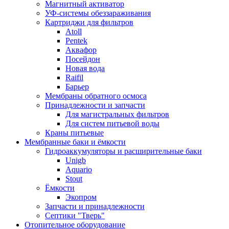
Магнитный активатор
УФ-системы обеззараживания
Картриджи для фильтров
Atoll
Pentek
Аквафор
Посейдон
Новая вода
Raifil
Барьер
Мембраны обратного осмоса
Принадлежности и запчасти
Для магистральных фильтров
Для систем питьевой воды
Краны питьевые
Мембранные баки и ёмкости
Гидроаккумуляторы и расширительные баки
Unigb
Aquario
Stout
Ёмкости
Экопром
Запчасти и принадлежности
Септики "Тверь"
Отопительное оборудование