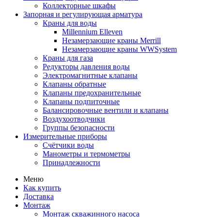
Коллекторные шкафы
Запорная и регулирующая арматура
Краны для воды
Millennium Elleven
Незамерзающие краны Merrill
Незамерзающие краны WWSystem
Краны для газа
Редукторы давления воды
Электромагнитные клапаны
Клапаны обратные
Клапаны предохранительные
Клапаны подпиточные
Балансировочные вентили и клапаны
Воздухоотводчики
Группы безопасности
Измерительные приборы
Счётчики воды
Манометры и термометры
Принадлежности
Меню
Как купить
Доставка
Монтаж
Монтаж скважинного насоса