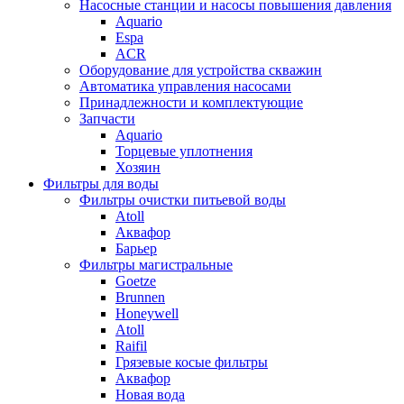
Насосные станции и насосы повышения давления
Aquario
Espa
ACR
Оборудование для устройства скважин
Автоматика управления насосами
Принадлежности и комплектующие
Запчасти
Aquario
Торцевые уплотнения
Хозяин
Фильтры для воды
Фильтры очистки питьевой воды
Atoll
Аквафор
Барьер
Фильтры магистральные
Goetze
Brunnen
Honeywell
Atoll
Raifil
Грязевые косые фильтры
Аквафор
Новая вода