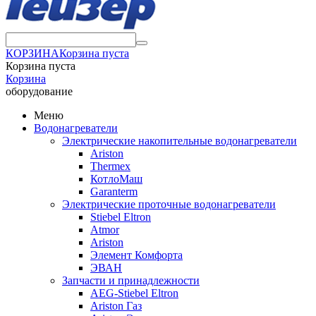
КОРЗИНА
Корзина пуста
Корзина пуста
Корзина
оборудование
Меню
Водонагреватели
Электрические накопительные водонагреватели
Ariston
Thermex
КотлоМаш
Garanterm
Электрические проточные водонагреватели
Stiebel Eltron
Atmor
Ariston
Элемент Комфорта
ЭВАН
Запчасти и принадлежности
AEG-Stiebel Eltron
Ariston Газ