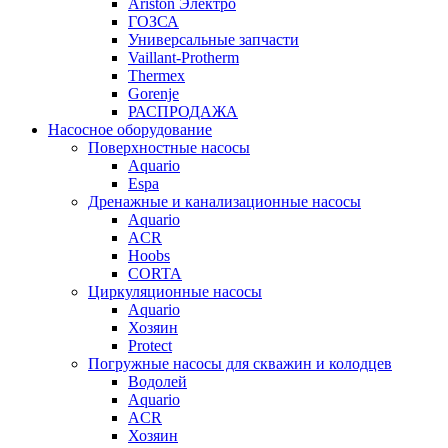
Ariston Электро
ГОЗСА
Универсальные запчасти
Vaillant-Protherm
Thermex
Gorenje
РАСПРОДАЖА
Насосное оборудование
Поверхностные насосы
Aquario
Espa
Дренажные и канализационные насосы
Aquario
ACR
Hoobs
CORTA
Циркуляционные насосы
Aquario
Хозяин
Protect
Погружные насосы для скважин и колодцев
Водолей
Aquario
ACR
Хозяин