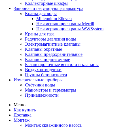
Коллекторные шкафы
Запорная и регулирующая арматура
Краны для воды
Millennium Elleven
Незамерзающие краны Merrill
Незамерзающие краны WWSystem
Краны для газа
Редукторы давления воды
Электромагнитные клапаны
Клапаны обратные
Клапаны предохранительные
Клапаны подпиточные
Балансировочные вентили и клапаны
Воздухоотводчики
Группы безопасности
Измерительные приборы
Счётчики воды
Манометры и термометры
Принадлежности
Меню
Как купить
Доставка
Монтаж
Монтаж скважинного насоса