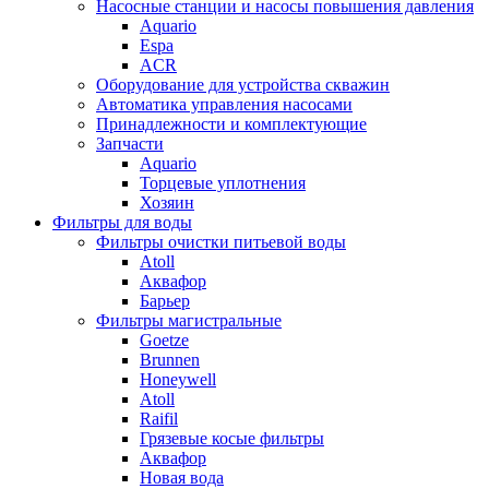
Насосные станции и насосы повышения давления
Aquario
Espa
ACR
Оборудование для устройства скважин
Автоматика управления насосами
Принадлежности и комплектующие
Запчасти
Aquario
Торцевые уплотнения
Хозяин
Фильтры для воды
Фильтры очистки питьевой воды
Atoll
Аквафор
Барьер
Фильтры магистральные
Goetze
Brunnen
Honeywell
Atoll
Raifil
Грязевые косые фильтры
Аквафор
Новая вода