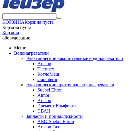
КОРЗИНА
Корзина пуста
Корзина пуста
Корзина
оборудование
Меню
Водонагреватели
Электрические накопительные водонагреватели
Ariston
Thermex
КотлоМаш
Garanterm
Электрические проточные водонагреватели
Stiebel Eltron
Atmor
Ariston
Элемент Комфорта
ЭВАН
Запчасти и принадлежности
AEG-Stiebel Eltron
Ariston Газ