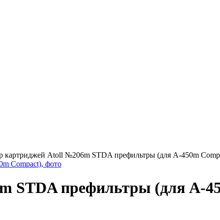
р картриджей Atoll №206m STDA префильтры (для A-450m Compa
6m STDA префильтры (для A-4