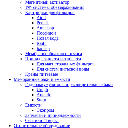
Магнитный активатор
УФ-системы обеззараживания
Картриджи для фильтров
Atoll
Pentek
Аквафор
Посейдон
Новая вода
Raifil
Барьер
Мембраны обратного осмоса
Принадлежности и запчасти
Для магистральных фильтров
Для систем питьевой воды
Краны питьевые
Мембранные баки и ёмкости
Гидроаккумуляторы и расширительные баки
Unigb
Aquario
Stout
Ёмкости
Экопром
Запчасти и принадлежности
Септики "Тверь"
Отопительное оборудование