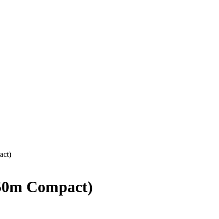
ct)
50m Compact)