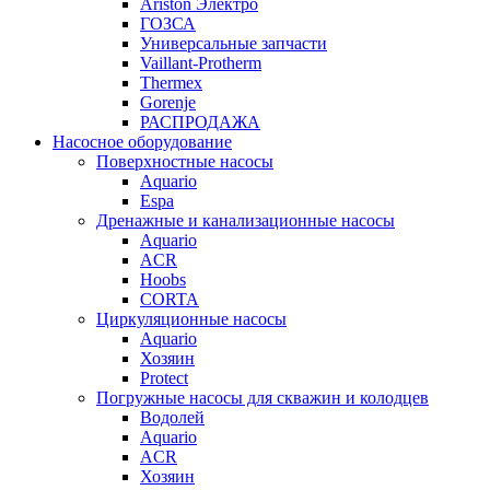
Ariston Электро
ГОЗСА
Универсальные запчасти
Vaillant-Protherm
Thermex
Gorenje
РАСПРОДАЖА
Насосное оборудование
Поверхностные насосы
Aquario
Espa
Дренажные и канализационные насосы
Aquario
ACR
Hoobs
CORTA
Циркуляционные насосы
Aquario
Хозяин
Protect
Погружные насосы для скважин и колодцев
Водолей
Aquario
ACR
Хозяин