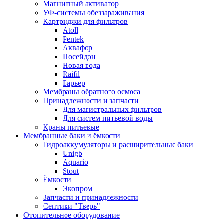
Магнитный активатор
УФ-системы обеззараживания
Картриджи для фильтров
Atoll
Pentek
Аквафор
Посейдон
Новая вода
Raifil
Барьер
Мембраны обратного осмоса
Принадлежности и запчасти
Для магистральных фильтров
Для систем питьевой воды
Краны питьевые
Мембранные баки и ёмкости
Гидроаккумуляторы и расширительные баки
Unigb
Aquario
Stout
Ёмкости
Экопром
Запчасти и принадлежности
Септики "Тверь"
Отопительное оборудование