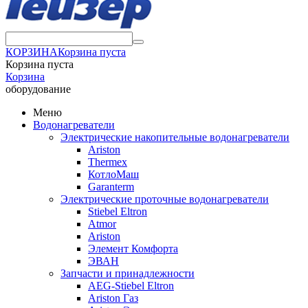
КОРЗИНА
Корзина пуста
Корзина пуста
Корзина
оборудование
Меню
Водонагреватели
Электрические накопительные водонагреватели
Ariston
Thermex
КотлоМаш
Garanterm
Электрические проточные водонагреватели
Stiebel Eltron
Atmor
Ariston
Элемент Комфорта
ЭВАН
Запчасти и принадлежности
AEG-Stiebel Eltron
Ariston Газ