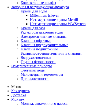
Коллекторные шкафы
Запорная и регулирующая арматура
Краны для воды
Millennium Elleven
Незамерзающие краны Merrill
Незамерзающие краны WWSystem
Краны для газа
Редукторы давления воды
Электромагнитные клапаны
Клапаны обратные
Клапаны предохранительные
Клапаны подпиточные
Балансировочные вентили и клапаны
Воздухоотводчики
Группы безопасности
Измерительные приборы
Счётчики воды
Манометры и термометры
Принадлежности
Меню
Как купить
Доставка
Монтаж
Монтаж скважинного насоса