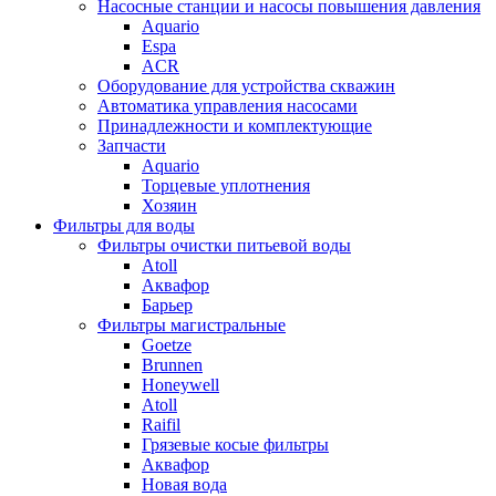
Насосные станции и насосы повышения давления
Aquario
Espa
ACR
Оборудование для устройства скважин
Автоматика управления насосами
Принадлежности и комплектующие
Запчасти
Aquario
Торцевые уплотнения
Хозяин
Фильтры для воды
Фильтры очистки питьевой воды
Atoll
Аквафор
Барьер
Фильтры магистральные
Goetze
Brunnen
Honeywell
Atoll
Raifil
Грязевые косые фильтры
Аквафор
Новая вода