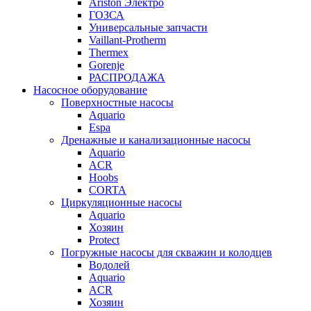
Ariston Электро
ГОЗСА
Универсальные запчасти
Vaillant-Protherm
Thermex
Gorenje
РАСПРОДАЖА
Насосное оборудование
Поверхностные насосы
Aquario
Espa
Дренажные и канализационные насосы
Aquario
ACR
Hoobs
CORTA
Циркуляционные насосы
Aquario
Хозяин
Protect
Погружные насосы для скважин и колодцев
Водолей
Aquario
ACR
Хозяин