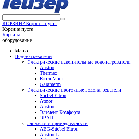
КОРЗИНА
Корзина пуста
Корзина пуста
Корзина
оборудование
Меню
Водонагреватели
Электрические накопительные водонагреватели
Ariston
Thermex
КотлоМаш
Garanterm
Электрические проточные водонагреватели
Stiebel Eltron
Atmor
Ariston
Элемент Комфорта
ЭВАН
Запчасти и принадлежности
AEG-Stiebel Eltron
Ariston Газ