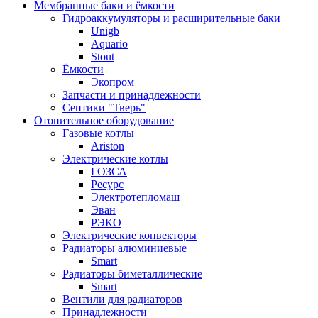
Мембранные баки и ёмкости
Гидроаккумуляторы и расширительные баки
Unigb
Aquario
Stout
Ёмкости
Экопром
Запчасти и принадлежности
Септики "Тверь"
Отопительное оборудование
Газовые котлы
Ariston
Электрические котлы
ГОЗСА
Ресурс
Электротепломаш
Эван
РЭКО
Электрические конвекторы
Радиаторы алюминиевые
Smart
Радиаторы биметаллические
Smart
Вентили для радиаторов
Принадлежности