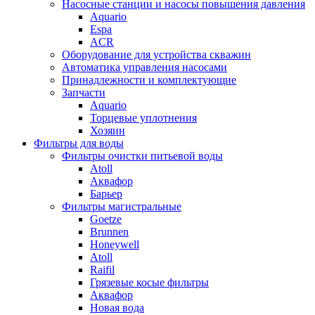
Насосные станции и насосы повышения давления
Aquario
Espa
ACR
Оборудование для устройства скважин
Автоматика управления насосами
Принадлежности и комплектующие
Запчасти
Aquario
Торцевые уплотнения
Хозяин
Фильтры для воды
Фильтры очистки питьевой воды
Atoll
Аквафор
Барьер
Фильтры магистральные
Goetze
Brunnen
Honeywell
Atoll
Raifil
Грязевые косые фильтры
Аквафор
Новая вода