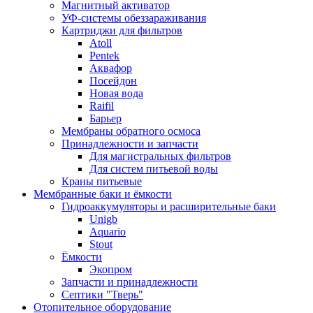
Магнитный активатор
УФ-системы обеззараживания
Картриджи для фильтров
Atoll
Pentek
Аквафор
Посейдон
Новая вода
Raifil
Барьер
Мембраны обратного осмоса
Принадлежности и запчасти
Для магистральных фильтров
Для систем питьевой воды
Краны питьевые
Мембранные баки и ёмкости
Гидроаккумуляторы и расширительные баки
Unigb
Aquario
Stout
Ёмкости
Экопром
Запчасти и принадлежности
Септики "Тверь"
Отопительное оборудование