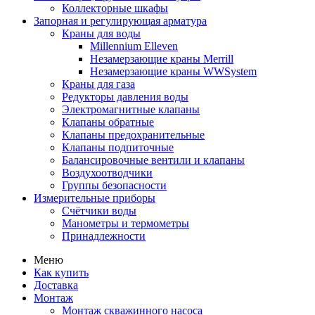
Коллекторные шкафы
Запорная и регулирующая арматура
Краны для воды
Millennium Elleven
Незамерзающие краны Merrill
Незамерзающие краны WWSystem
Краны для газа
Редукторы давления воды
Электромагнитные клапаны
Клапаны обратные
Клапаны предохранительные
Клапаны подпиточные
Балансировочные вентили и клапаны
Воздухоотводчики
Группы безопасности
Измерительные приборы
Счётчики воды
Манометры и термометры
Принадлежности
Меню
Как купить
Доставка
Монтаж
Монтаж скважинного насоса