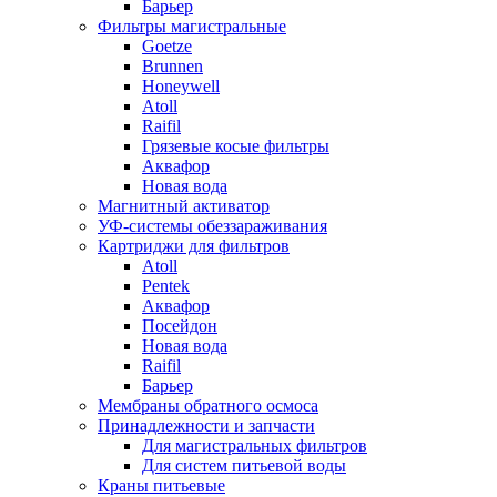
Барьер
Фильтры магистральные
Goetze
Brunnen
Honeywell
Atoll
Raifil
Грязевые косые фильтры
Аквафор
Новая вода
Магнитный активатор
УФ-системы обеззараживания
Картриджи для фильтров
Atoll
Pentek
Аквафор
Посейдон
Новая вода
Raifil
Барьер
Мембраны обратного осмоса
Принадлежности и запчасти
Для магистральных фильтров
Для систем питьевой воды
Краны питьевые