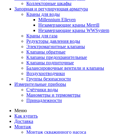
Коллекторные шкафы
Запорная и регулирующая арматура
Краны для воды
Millennium Elleven
Незамерзающие краны Merrill
Незамерзающие краны WWSystem
Краны для газа
Редукторы давления воды
Электромагнитные клапаны
Клапаны обратные
Клапаны предохранительные
Клапаны подпиточные
Балансировочные вентили и клапаны
Воздухоотводчики
Группы безопасности
Измерительные приборы
Счётчики воды
Манометры и термометры
Принадлежности
Меню
Как купить
Доставка
Монтаж
Монтаж скважинного насоса