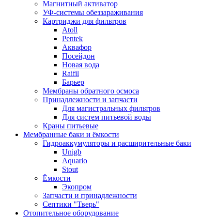
Магнитный активатор
УФ-системы обеззараживания
Картриджи для фильтров
Atoll
Pentek
Аквафор
Посейдон
Новая вода
Raifil
Барьер
Мембраны обратного осмоса
Принадлежности и запчасти
Для магистральных фильтров
Для систем питьевой воды
Краны питьевые
Мембранные баки и ёмкости
Гидроаккумуляторы и расширительные баки
Unigb
Aquario
Stout
Ёмкости
Экопром
Запчасти и принадлежности
Септики "Тверь"
Отопительное оборудование