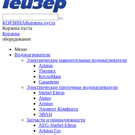
КОРЗИНА
Корзина пуста
Корзина пуста
Корзина
оборудование
Меню
Водонагреватели
Электрические накопительные водонагреватели
Ariston
Thermex
КотлоМаш
Garanterm
Электрические проточные водонагреватели
Stiebel Eltron
Atmor
Ariston
Элемент Комфорта
ЭВАН
Запчасти и принадлежности
AEG-Stiebel Eltron
Ariston Газ