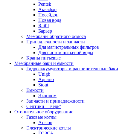
Pentek
Аквафор
Посейдон
Новая вода
Raifil
Барьер
Мембраны обратного осмоса
Принадлежности и запчасти
Для магистральных фильтров
Для систем питьевой воды
Краны питьевые
Мембранные баки и ёмкости
Гидроаккумуляторы и расширительные баки
Unigb
Aquario
Stout
Ёмкости
Экопром
Запчасти и принадлежности
Септики "Тверь"
Отопительное оборудование
Газовые котлы
Ariston
Электрические котлы
ГОЗСА