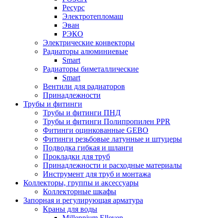
Ресурс
Электротепломаш
Эван
РЭКО
Электрические конвекторы
Радиаторы алюминиевые
Smart
Радиаторы биметаллические
Smart
Вентили для радиаторов
Принадлежности
Трубы и фитинги
Трубы и фитинги ПНД
Трубы и фитинги Полипропилен PPR
Фитинги оцинкованные GEBO
Фитинги резьбовые латунные и штуцеры
Подводка гибкая и шланги
Прокладки для труб
Принадлежности и расходные материалы
Инструмент для труб и монтажа
Коллекторы, группы и аксессуары
Коллекторные шкафы
Запорная и регулирующая арматура
Краны для воды
Millennium Elleven