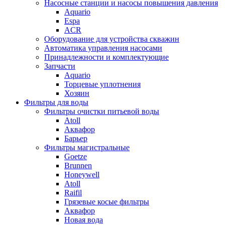
Насосные станции и насосы повышения давления
Aquario
Espa
ACR
Оборудование для устройства скважин
Автоматика управления насосами
Принадлежности и комплектующие
Запчасти
Aquario
Торцевые уплотнения
Хозяин
Фильтры для воды
Фильтры очистки питьевой воды
Atoll
Аквафор
Барьер
Фильтры магистральные
Goetze
Brunnen
Honeywell
Atoll
Raifil
Грязевые косые фильтры
Аквафор
Новая вода