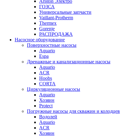
Ariston Электро
ГОЗСА
Универсальные запчасти
Vaillant-Protherm
Thermex
Gorenje
РАСПРОДАЖА
Насосное оборудование
Поверхностные насосы
Aquario
Espa
Дренажные и канализационные насосы
Aquario
ACR
Hoobs
CORTA
Циркуляционные насосы
Aquario
Хозяин
Protect
Погружные насосы для скважин и колодцев
Водолей
Aquario
ACR
Хозяин