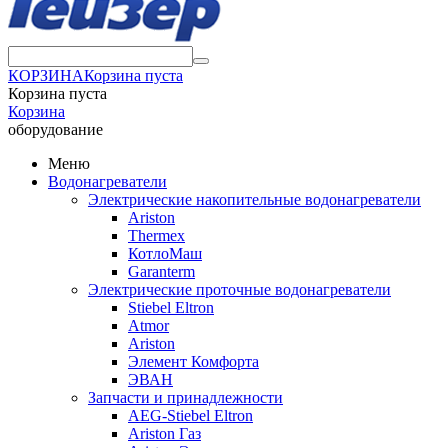
КОРЗИНА
Корзина пуста
Корзина пуста
Корзина
оборудование
Меню
Водонагреватели
Электрические накопительные водонагреватели
Ariston
Thermex
КотлоМаш
Garanterm
Электрические проточные водонагреватели
Stiebel Eltron
Atmor
Ariston
Элемент Комфорта
ЭВАН
Запчасти и принадлежности
AEG-Stiebel Eltron
Ariston Газ