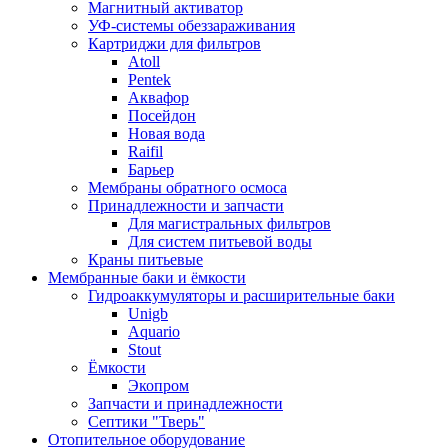
Магнитный активатор
УФ-системы обеззараживания
Картриджи для фильтров
Atoll
Pentek
Аквафор
Посейдон
Новая вода
Raifil
Барьер
Мембраны обратного осмоса
Принадлежности и запчасти
Для магистральных фильтров
Для систем питьевой воды
Краны питьевые
Мембранные баки и ёмкости
Гидроаккумуляторы и расширительные баки
Unigb
Aquario
Stout
Ёмкости
Экопром
Запчасти и принадлежности
Септики "Тверь"
Отопительное оборудование