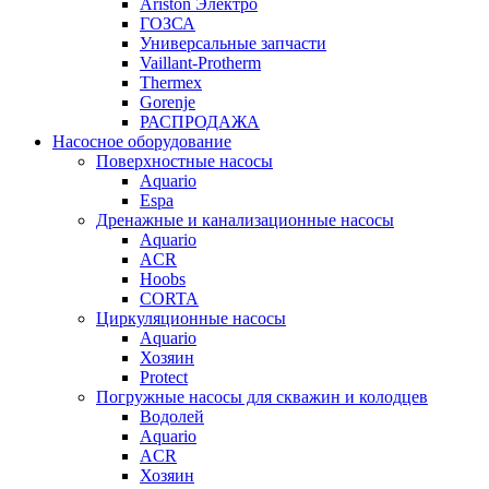
Ariston Электро
ГОЗСА
Универсальные запчасти
Vaillant-Protherm
Thermex
Gorenje
РАСПРОДАЖА
Насосное оборудование
Поверхностные насосы
Aquario
Espa
Дренажные и канализационные насосы
Aquario
ACR
Hoobs
CORTA
Циркуляционные насосы
Aquario
Хозяин
Protect
Погружные насосы для скважин и колодцев
Водолей
Aquario
ACR
Хозяин