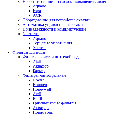
Насосные станции и насосы повышения давления
Aquario
Espa
ACR
Оборудование для устройства скважин
Автоматика управления насосами
Принадлежности и комплектующие
Запчасти
Aquario
Торцевые уплотнения
Хозяин
Фильтры для воды
Фильтры очистки питьевой воды
Atoll
Аквафор
Барьер
Фильтры магистральные
Goetze
Brunnen
Honeywell
Atoll
Raifil
Грязевые косые фильтры
Аквафор
Новая вода