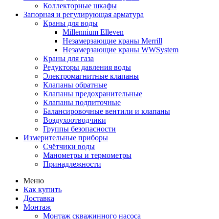
Коллекторные шкафы
Запорная и регулирующая арматура
Краны для воды
Millennium Elleven
Незамерзающие краны Merrill
Незамерзающие краны WWSystem
Краны для газа
Редукторы давления воды
Электромагнитные клапаны
Клапаны обратные
Клапаны предохранительные
Клапаны подпиточные
Балансировочные вентили и клапаны
Воздухоотводчики
Группы безопасности
Измерительные приборы
Счётчики воды
Манометры и термометры
Принадлежности
Меню
Как купить
Доставка
Монтаж
Монтаж скважинного насоса