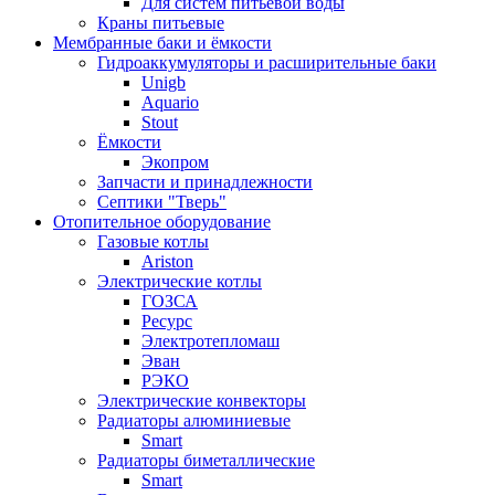
Для систем питьевой воды
Краны питьевые
Мембранные баки и ёмкости
Гидроаккумуляторы и расширительные баки
Unigb
Aquario
Stout
Ёмкости
Экопром
Запчасти и принадлежности
Септики "Тверь"
Отопительное оборудование
Газовые котлы
Ariston
Электрические котлы
ГОЗСА
Ресурс
Электротепломаш
Эван
РЭКО
Электрические конвекторы
Радиаторы алюминиевые
Smart
Радиаторы биметаллические
Smart