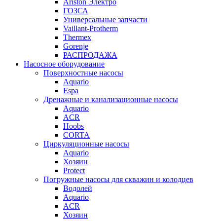
Ariston Электро
ГОЗСА
Универсальные запчасти
Vaillant-Protherm
Thermex
Gorenje
РАСПРОДАЖА
Насосное оборудование
Поверхностные насосы
Aquario
Espa
Дренажные и канализационные насосы
Aquario
ACR
Hoobs
CORTA
Циркуляционные насосы
Aquario
Хозяин
Protect
Погружные насосы для скважин и колодцев
Водолей
Aquario
ACR
Хозяин