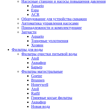
Насосные станции и насосы повышения давления
Aquario
Espa
ACR
Оборудование для устройства скважин
Автоматика управления насосами
Принадлежности и комплектующие
Запчасти
Aquario
Торцевые уплотнения
Хозяин
Фильтры для воды
Фильтры очистки питьевой воды
Atoll
Аквафор
Барьер
Фильтры магистральные
Goetze
Brunnen
Honeywell
Atoll
Raifil
Грязевые косые фильтры
Аквафор
Новая вода