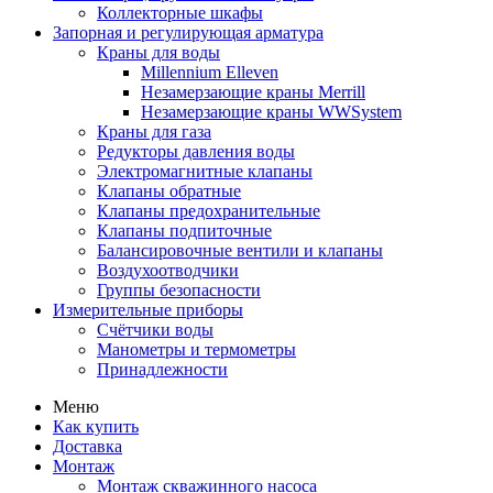
Коллекторные шкафы
Запорная и регулирующая арматура
Краны для воды
Millennium Elleven
Незамерзающие краны Merrill
Незамерзающие краны WWSystem
Краны для газа
Редукторы давления воды
Электромагнитные клапаны
Клапаны обратные
Клапаны предохранительные
Клапаны подпиточные
Балансировочные вентили и клапаны
Воздухоотводчики
Группы безопасности
Измерительные приборы
Счётчики воды
Манометры и термометры
Принадлежности
Меню
Как купить
Доставка
Монтаж
Монтаж скважинного насоса