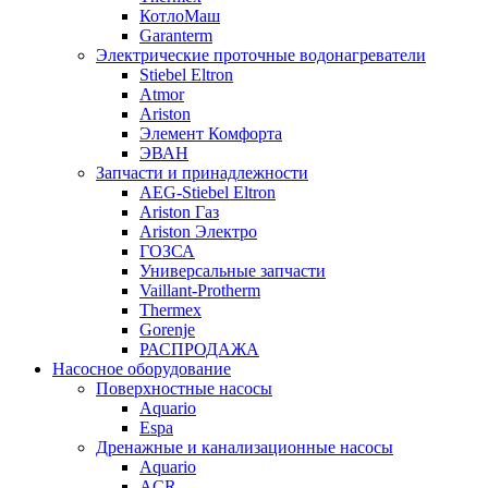
КотлоМаш
Garanterm
Электрические проточные водонагреватели
Stiebel Eltron
Atmor
Ariston
Элемент Комфорта
ЭВАН
Запчасти и принадлежности
AEG-Stiebel Eltron
Ariston Газ
Ariston Электро
ГОЗСА
Универсальные запчасти
Vaillant-Protherm
Thermex
Gorenje
РАСПРОДАЖА
Насосное оборудование
Поверхностные насосы
Aquario
Espa
Дренажные и канализационные насосы
Aquario
ACR