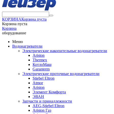
КОРЗИНА
Корзина пуста
Корзина пуста
Корзина
оборудование
Меню
Водонагреватели
Электрические накопительные водонагреватели
Ariston
Thermex
КотлоМаш
Garanterm
Электрические проточные водонагреватели
Stiebel Eltron
Atmor
Ariston
Элемент Комфорта
ЭВАН
Запчасти и принадлежности
AEG-Stiebel Eltron
Ariston Газ