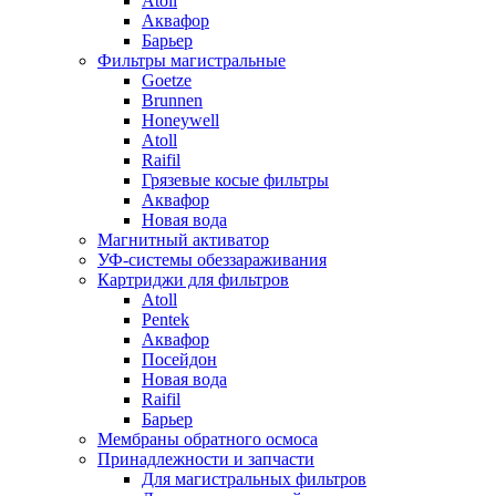
Atoll
Аквафор
Барьер
Фильтры магистральные
Goetze
Brunnen
Honeywell
Atoll
Raifil
Грязевые косые фильтры
Аквафор
Новая вода
Магнитный активатор
УФ-системы обеззараживания
Картриджи для фильтров
Atoll
Pentek
Аквафор
Посейдон
Новая вода
Raifil
Барьер
Мембраны обратного осмоса
Принадлежности и запчасти
Для магистральных фильтров