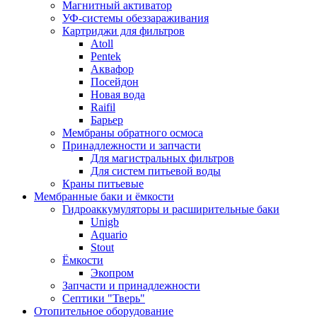
Магнитный активатор
УФ-системы обеззараживания
Картриджи для фильтров
Atoll
Pentek
Аквафор
Посейдон
Новая вода
Raifil
Барьер
Мембраны обратного осмоса
Принадлежности и запчасти
Для магистральных фильтров
Для систем питьевой воды
Краны питьевые
Мембранные баки и ёмкости
Гидроаккумуляторы и расширительные баки
Unigb
Aquario
Stout
Ёмкости
Экопром
Запчасти и принадлежности
Септики "Тверь"
Отопительное оборудование