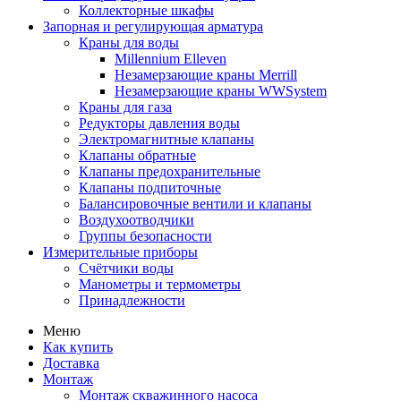
Коллекторные шкафы
Запорная и регулирующая арматура
Краны для воды
Millennium Elleven
Незамерзающие краны Merrill
Незамерзающие краны WWSystem
Краны для газа
Редукторы давления воды
Электромагнитные клапаны
Клапаны обратные
Клапаны предохранительные
Клапаны подпиточные
Балансировочные вентили и клапаны
Воздухоотводчики
Группы безопасности
Измерительные приборы
Счётчики воды
Манометры и термометры
Принадлежности
Меню
Как купить
Доставка
Монтаж
Монтаж скважинного насоса