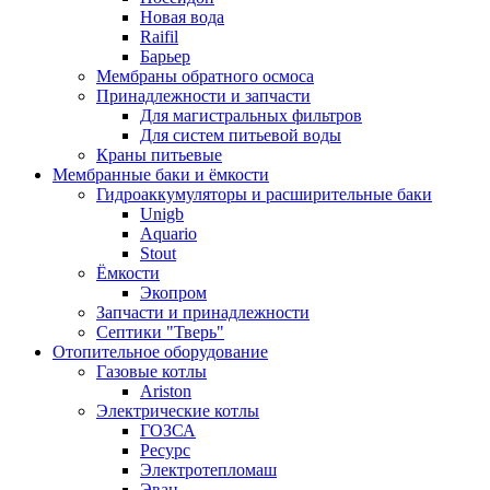
Новая вода
Raifil
Барьер
Мембраны обратного осмоса
Принадлежности и запчасти
Для магистральных фильтров
Для систем питьевой воды
Краны питьевые
Мембранные баки и ёмкости
Гидроаккумуляторы и расширительные баки
Unigb
Aquario
Stout
Ёмкости
Экопром
Запчасти и принадлежности
Септики "Тверь"
Отопительное оборудование
Газовые котлы
Ariston
Электрические котлы
ГОЗСА
Ресурс
Электротепломаш
Эван