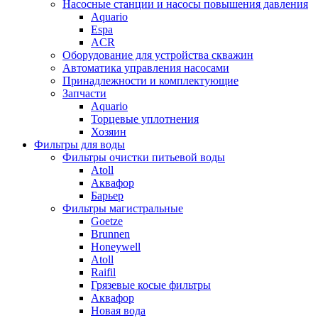
Насосные станции и насосы повышения давления
Aquario
Espa
ACR
Оборудование для устройства скважин
Автоматика управления насосами
Принадлежности и комплектующие
Запчасти
Aquario
Торцевые уплотнения
Хозяин
Фильтры для воды
Фильтры очистки питьевой воды
Atoll
Аквафор
Барьер
Фильтры магистральные
Goetze
Brunnen
Honeywell
Atoll
Raifil
Грязевые косые фильтры
Аквафор
Новая вода