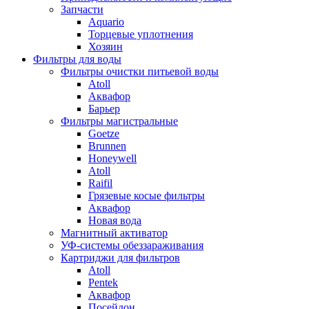
Запчасти
Aquario
Торцевые уплотнения
Хозяин
Фильтры для воды
Фильтры очистки питьевой воды
Atoll
Аквафор
Барьер
Фильтры магистральные
Goetze
Brunnen
Honeywell
Atoll
Raifil
Грязевые косые фильтры
Аквафор
Новая вода
Магнитный активатор
УФ-системы обеззараживания
Картриджи для фильтров
Atoll
Pentek
Аквафор
Посейдон