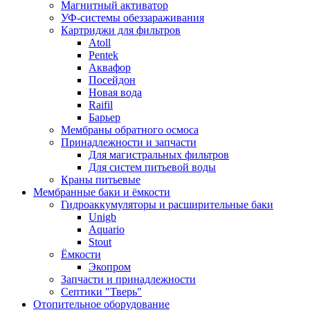
Магнитный активатор
УФ-системы обеззараживания
Картриджи для фильтров
Atoll
Pentek
Аквафор
Посейдон
Новая вода
Raifil
Барьер
Мембраны обратного осмоса
Принадлежности и запчасти
Для магистральных фильтров
Для систем питьевой воды
Краны питьевые
Мембранные баки и ёмкости
Гидроаккумуляторы и расширительные баки
Unigb
Aquario
Stout
Ёмкости
Экопром
Запчасти и принадлежности
Септики "Тверь"
Отопительное оборудование