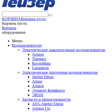
КОРЗИНА
Корзина пуста
Корзина пуста
Корзина
оборудование
Меню
Водонагреватели
Электрические накопительные водонагреватели
Ariston
Thermex
КотлоМаш
Garanterm
Электрические проточные водонагреватели
Stiebel Eltron
Atmor
Ariston
Элемент Комфорта
ЭВАН
Запчасти и принадлежности
AEG-Stiebel Eltron
Ariston Газ