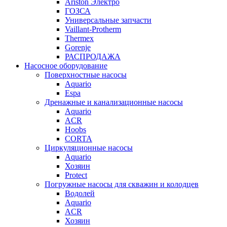
Ariston Электро
ГОЗСА
Универсальные запчасти
Vaillant-Protherm
Thermex
Gorenje
РАСПРОДАЖА
Насосное оборудование
Поверхностные насосы
Aquario
Espa
Дренажные и канализационные насосы
Aquario
ACR
Hoobs
CORTA
Циркуляционные насосы
Aquario
Хозяин
Protect
Погружные насосы для скважин и колодцев
Водолей
Aquario
ACR
Хозяин